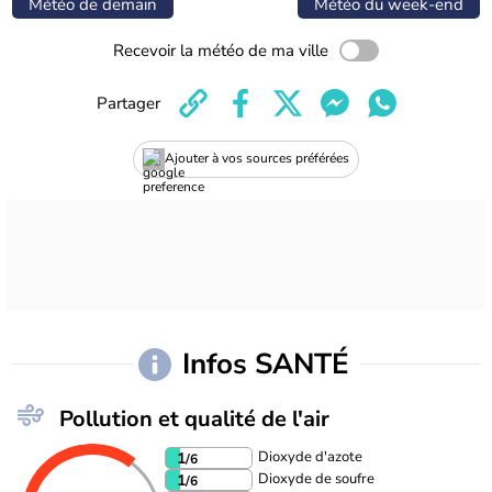
Météo de demain
Météo du week-end
Recevoir la météo de ma ville
Partager
Ajouter à vos sources préférées
Infos SANTÉ
Pollution et qualité de l'air
Dioxyde d'azote
1
/6
Dioxyde de soufre
1
/6