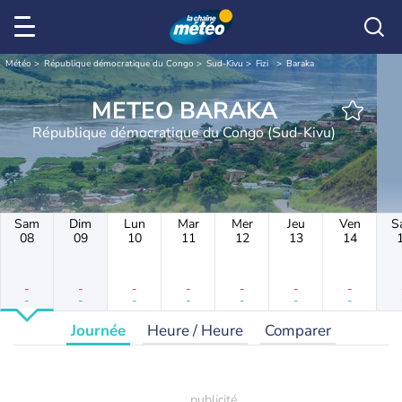
Météo
République démocratique du Congo
Sud-Kivu
Fizi
Baraka
METEO BARAKA
République démocratique du Congo (Sud-Kivu)
Sam
Dim
Lun
Mar
Mer
Jeu
Ven
S
08
09
10
11
12
13
14
-
-
-
-
-
-
-
-
-
-
-
-
-
-
Journée
Heure / Heure
Comparer