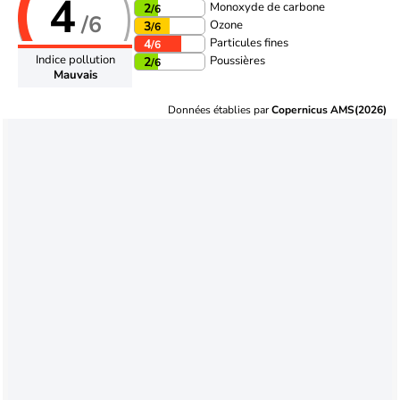
4
Monoxyde de carbone
2
/6
/6
Ozone
3
/6
Particules fines
4
/6
Indice pollution
Poussières
2
/6
Mauvais
Données établies par
Copernicus AMS(2026)