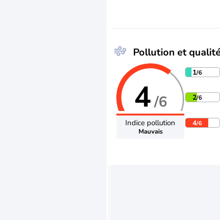
Pollution et qualité
1
/6
4
/6
2
/6
Indice pollution
4
/6
Mauvais