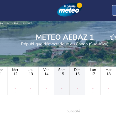
Sud-Kivu
Fizi
Aebaz 1
METEO AEBAZ 1
République démocratique du Congo (Sud-Kivu)
ar
Mer
Jeu
Ven
Sam
Dim
Lun
Mar
1
12
13
14
15
16
17
18
-
-
-
-
-
-
-
-
-
-
-
-
-
-
-
-