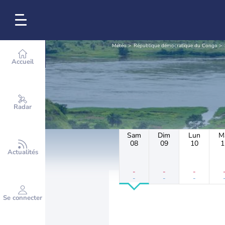
Météo
République démocratique du Congo
Accueil
Radar
Sam
Dim
Lun
M
08
09
10
1
Actualités
-
-
-
-
-
-
Se connecter