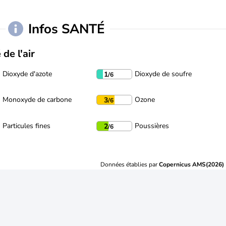
Infos SANTÉ
 de l'air
Dioxyde d'azote
Dioxyde de soufre
1
/6
Monoxyde de carbone
Ozone
3
/6
Particules fines
Poussières
2
/6
Données établies par
Copernicus AMS(2026)