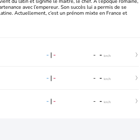
t du latin et signifie le maître, le chef. A l’époque romaine,
partenance avec l’empereur. Son succès lui a permis de se
latine. Actuellement, c’est un prénom mixte en France et
-
|
-
-
-
km/h
-
|
-
-
-
km/h
-
|
-
-
-
km/h