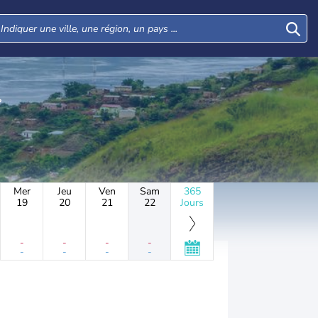
Mer
Jeu
Ven
Sam
365
19
20
21
22
Jours
-
-
-
-
-
-
-
-