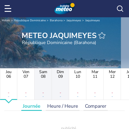
Météo
République Dominicaine
Barahona
Jaquimeyes
Jaquimeyes
METEO JAQUIMEYES
République Dominicaine (Barahona)
Jeu
Ven
Sam
Dim
Lun
Mar
Mer
J
06
07
08
09
10
11
12
-
-
-
-
-
-
-
-
-
-
-
-
-
-
Journée
Heure / Heure
Comparer