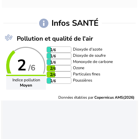
Infos SANTÉ
Pollution et qualité de l'air
Dioxyde d'azote
1
/6
Dioxyde de soufre
1
/6
2
Monoxyde de carbone
1
/6
/6
Ozone
2
/6
Particules fines
2
/6
Indice pollution
Poussières
1
/6
Moyen
Données établies par
Copernicus AMS(2026)