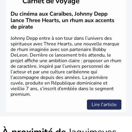
Carnet de voyage
occupée par les haïtiens. Elle trouve l'origine de son nom
dans l'appellation des habitants de la capitale de l'île
Saint-Domingue. La République Dominicaine est déclarée
Du cinéma aux Caraïbes, Johnny Depp
indépendante le 27 février 1944 et la 1ère constitution
lance Three Hearts, un rhum aux accents
est adoptée en novembre de la même année. C'est
de pirate
aujourd'hui l'une des îles les plus touristiques des
Antilles.
Johnny Depp entre à son tour dans l’univers des
spiritueux avec Three Hearts, une nouvelle marque
de rhum imaginée avec son partenaire Bobby
DeLeon. Derrière ce lancement très attendu, le
projet affiche une ambition claire : proposer un rhum
de caractère, inspiré par l’univers personnel de
l’acteur et par une culture caribéenne qui
l’accompagne depuis des années. La première
cuvée, produite en République dominicaine et
vieillie 7 ans, s’inscrit d’emblée dans le segment
premium.
Lire l'article