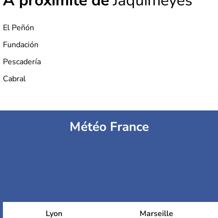
À proximité de
Jaquimeyes
El Peñón
Fundación
Pescadería
Cabral
Météo France
Lyon
Marseille