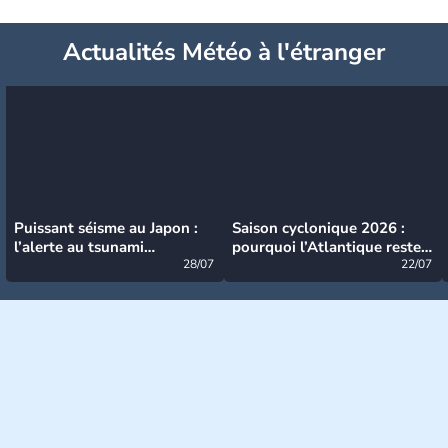
Actualités Météo à l'étranger
Puissant séisme au Japon :
Saison cyclonique 2026 :
l’alerte au tsunami
pourquoi l’Atlantique reste
désormais levée
28/07
très calme à ce stade ?
22/07