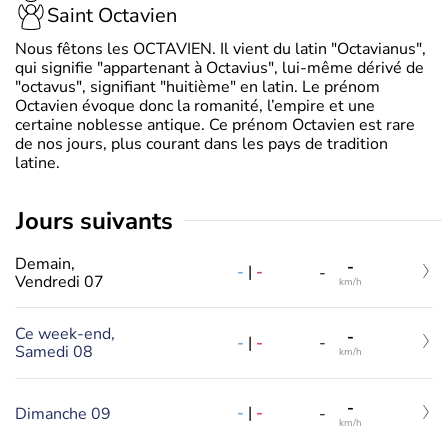
Saint Octavien
Nous fêtons les OCTAVIEN. Il vient du latin "Octavianus",
qui signifie "appartenant à Octavius", lui-même dérivé de
"octavus", signifiant "huitième" en latin. Le prénom
Octavien évoque donc la romanité, l’empire et une
certaine noblesse antique. Ce prénom Octavien est rare
de nos jours, plus courant dans les pays de tradition
latine.
jours suivants
Demain,
-
-
|
-
-
Vendredi 07
km/h
Ce week-end,
-
-
|
-
-
Samedi 08
km/h
-
-
|
-
Dimanche 09
-
km/h