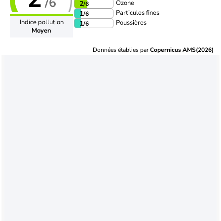
/6
Ozone
2
/6
Particules fines
1
/6
Indice pollution
Poussières
1
/6
Moyen
Données établies par
Copernicus AMS(2026)