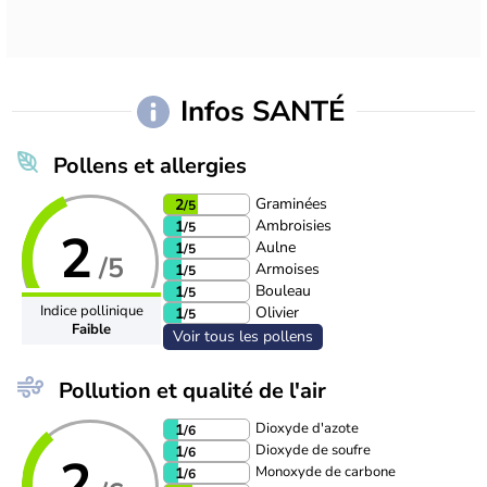
Infos SANTÉ
Pollens et allergies
Graminées
2
/5
Ambroisies
1
/5
2
Aulne
1
/5
/5
Armoises
1
/5
Bouleau
1
/5
Indice pollinique
Olivier
1
/5
Faible
Voir tous les pollens
Pollution et qualité de l'air
Dioxyde d'azote
1
/6
Dioxyde de soufre
1
/6
2
Monoxyde de carbone
1
/6