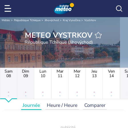
Météo
République Tchèque
Jihovýchod
Kraj Vysočina
Vystrkov
METEO VYSTRKOV
République Tchèque (Jihovýchod)
Sam
Dim
Lun
Mar
Mer
Jeu
Ven
S
08
09
10
11
12
13
14
-
-
-
-
-
-
-
-
-
-
-
-
-
-
Journée
Heure / Heure
Comparer