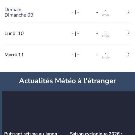
Demain,
-
-
|
-
-
Dimanche 09
km/h
-
-
|
-
Lundi 10
-
km/h
-
-
|
-
Mardi 11
-
km/h
Actualités Météo à l'étranger
Puissant séisme au Japon :
Saison cyclonique 2026 :