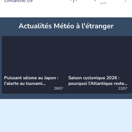
-
|
-
Dimanche 09
-
km/h
Actualités Météo à l'étranger
Puissant séisme au Japon :
Saison cyclonique 2026 :
l’alerte au tsunami
pourquoi l’Atlantique reste
désormais levée
28/07
très calme à ce stade ?
22/07