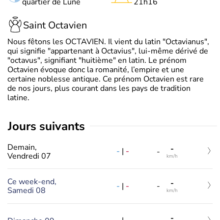
quartier de Lune
21h16
Saint Octavien
Nous fêtons les OCTAVIEN. Il vient du latin "Octavianus",
qui signifie "appartenant à Octavius", lui-même dérivé de
"octavus", signifiant "huitième" en latin. Le prénom
Octavien évoque donc la romanité, l’empire et une
certaine noblesse antique. Ce prénom Octavien est rare
de nos jours, plus courant dans les pays de tradition
latine.
jours suivants
Demain,
-
-
|
-
-
Vendredi 07
km/h
Ce week-end,
-
-
|
-
-
Samedi 08
km/h
-