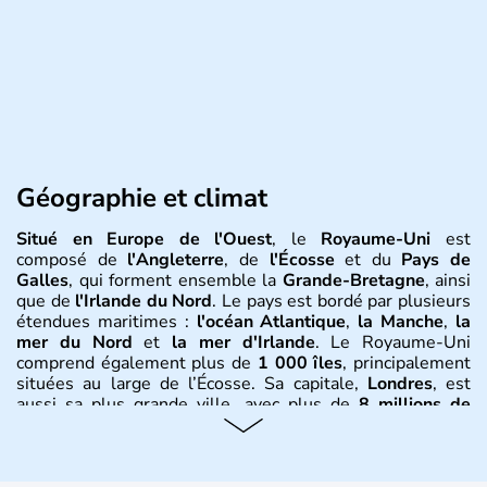
Géographie et climat
Situé en Europe de l'Ouest
, le
Royaume-Uni
est
composé de
l'Angleterre
, de
l'Écosse
et du
Pays de
Galles
, qui forment ensemble la
Grande-Bretagne
, ainsi
que de
l'Irlande du Nord
. Le pays est bordé par plusieurs
étendues maritimes :
l'océan Atlantique
,
la Manche
,
la
mer du Nord
et
la mer d'Irlande
. Le Royaume-Uni
comprend également plus de
1 000 îles
, principalement
situées au large de l’Écosse. Sa capitale,
Londres
, est
aussi sa plus grande ville, avec plus de
8 millions de
Londoniens
. La
population totale du Royaume-Uni
dépasse les
60 millions d’habitants
, appelés
Britanniques
.