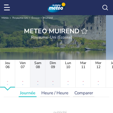
Météo
Royaume-Uni
Écosse
Muirend
METEO MUIREND
Royaume-Uni (Écosse)
Jeu
Ven
Sam
Dim
Lun
Mar
Mer
J
06
07
08
09
10
11
12
-
-
-
-
-
-
-
-
-
-
-
-
-
-
Journée
Heure / Heure
Comparer