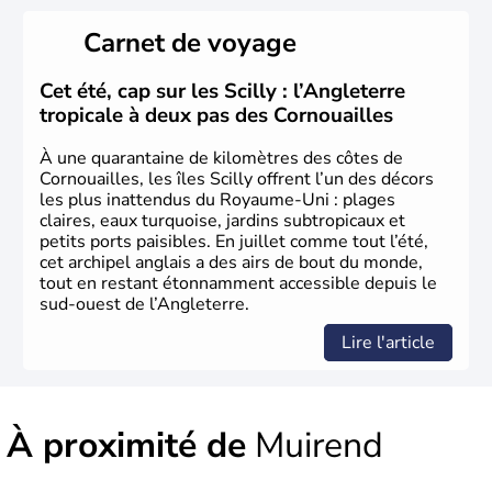
Histoire et administration
Carnet de voyage
Le
Royaume-Uni
naît officiellement en 1801 avec l’
Acte
d’Union
, réunissant le
Royaume de Grande-Bretagne
et
Cet été, cap sur les Scilly : l’Angleterre
le
Royaume d’Irlande
. Puissance majeure du
Siècle des
tropicale à deux pas des Cornouailles
Lumières
, il s’illustre en
littérature
, en
sciences
et dans
l’innovation. Il devient en 1807 la première nation à abolir
À une quarantaine de kilomètres des côtes de
le
commerce d’esclaves
. Membre de l’
Union Européenne
Cornouailles, les îles Scilly offrent l’un des décors
à partir de 1973, le
Royaume-Uni
engage, dès les années
les plus inattendus du Royaume-Uni : plages
1980, d’importantes
réformes économiques
fondées sur
claires, eaux turquoise, jardins subtropicaux et
le
libéralisme
, influençant durablement son
petits ports paisibles. En juillet comme tout l’été,
développement. Son
histoire riche
continue de marquer
cet archipel anglais a des airs de bout du monde,
sa culture et son rayonnement international.
tout en restant étonnamment accessible depuis le
sud-ouest de l’Angleterre.
Lire l'article
À proximité de
Muirend