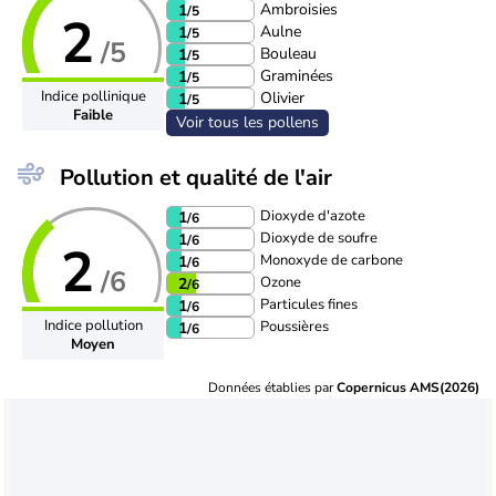
Ambroisies
1
/5
2
Aulne
1
/5
/5
Bouleau
1
/5
Graminées
1
/5
Indice pollinique
Olivier
1
/5
Faible
Voir tous les pollens
Pollution et qualité de l'air
Dioxyde d'azote
1
/6
Dioxyde de soufre
1
/6
2
Monoxyde de carbone
1
/6
/6
Ozone
2
/6
Particules fines
1
/6
Indice pollution
Poussières
1
/6
Moyen
Données établies par
Copernicus AMS(2026)