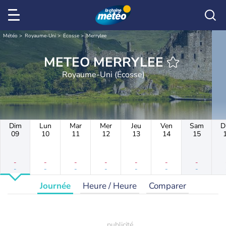
Météo
Royaume-Uni
Écosse
Merrylee
METEO MERRYLEE
Royaume-Uni (Écosse)
Dim
Lun
Mar
Mer
Jeu
Ven
Sam
D
09
10
11
12
13
14
15
-
-
-
-
-
-
-
-
-
-
-
-
-
-
Journée
Heure / Heure
Comparer