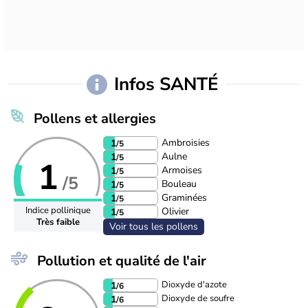
Infos SANTÉ
Pollens et allergies
Ambroisies
1
/5
Aulne
1
/5
1
Armoises
1
/5
/5
Bouleau
1
/5
Graminées
1
/5
Indice pollinique
Olivier
1
/5
Très faible
Voir tous les pollens
Pollution et qualité de l'air
Dioxyde d'azote
1
/6
Dioxyde de soufre
1
/6