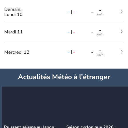
Demain,
-
-
|
-
-
Lundi 10
km/h
-
-
|
-
Mardi 11
-
km/h
-
-
|
-
Mercredi 12
-
km/h
Actualités Météo à l'étranger
Puissant séisme au Japon :
Saison cyclonique 2026 :