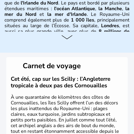
que de
l'Irlande du Nord
. Le pays est bordé par plusieurs
étendues maritimes :
l'océan Atlantique
,
la Manche
,
la
mer du Nord
et
la mer d'Irlande
. Le Royaume-Uni
comprend également plus de
1 000 îles
, principalement
situées au large de l’Écosse. Sa capitale,
Londres
, est
aussi sa plus grande ville, avec plus de
8 millions de
Londoniens
. La
population totale du Royaume-Uni
dépasse les
60 millions d’habitants
, appelés
Britanniques
.
Histoire et administration
Carnet de voyage
Le
Royaume-Uni
naît officiellement en 1801 avec l’
Acte
d’Union
, réunissant le
Royaume de Grande-Bretagne
et
Cet été, cap sur les Scilly : l’Angleterre
le
Royaume d’Irlande
. Puissance majeure du
Siècle des
tropicale à deux pas des Cornouailles
Lumières
, il s’illustre en
littérature
, en
sciences
et dans
l’innovation. Il devient en 1807 la première nation à abolir
À une quarantaine de kilomètres des côtes de
le
commerce d’esclaves
. Membre de l’
Union Européenne
Cornouailles, les îles Scilly offrent l’un des décors
à partir de 1973, le
Royaume-Uni
engage, dès les années
les plus inattendus du Royaume-Uni : plages
1980, d’importantes
réformes économiques
fondées sur
claires, eaux turquoise, jardins subtropicaux et
le
libéralisme
, influençant durablement son
petits ports paisibles. En juillet comme tout l’été,
développement. Son
histoire riche
continue de marquer
cet archipel anglais a des airs de bout du monde,
sa culture et son rayonnement international.
tout en restant étonnamment accessible depuis le