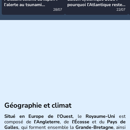
l’alerte au tsunami
pourquoi l’Atlantique reste
désormais levée
28/07
très calme à ce stade ?
22/07
Géographie et climat
Situé en Europe de l'Ouest
, le
Royaume-Uni
est
composé de
l'Angleterre
, de
l'Écosse
et du
Pays de
Galles
, qui forment ensemble la
Grande-Bretagne
, ainsi