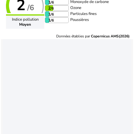
2
Monoxyde de carbone
1
/6
/6
Ozone
2
/6
Particules fines
1
/6
Indice pollution
Poussières
1
/6
Moyen
Données établies par
Copernicus AMS(2026)