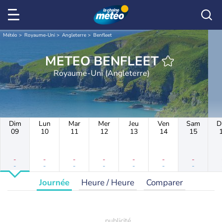
Météo
Royaume-Uni
Angleterre
Benfleet
METEO BENFLEET
Royaume-Uni (Angleterre)
Dim
Lun
Mar
Mer
Jeu
Ven
Sam
D
09
10
11
12
13
14
15
-
-
-
-
-
-
-
-
-
-
-
-
-
-
Journée
Heure / Heure
Comparer