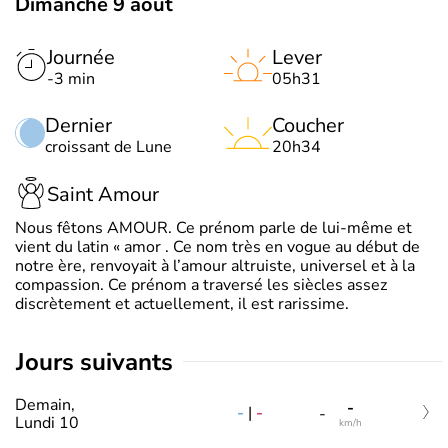
Dimanche 9 août
Journée
Lever
-3 min
05h31
Dernier
Coucher
croissant de Lune
20h34
Saint Amour
Nous fêtons AMOUR. Ce prénom parle de lui-même et
vient du latin « amor . Ce nom très en vogue au début de
notre ère, renvoyait à l’amour altruiste, universel et à la
compassion. Ce prénom a traversé les siècles assez
discrètement et actuellement, il est rarissime.
jours suivants
Demain,
-
-
|
-
-
Lundi 10
km/h