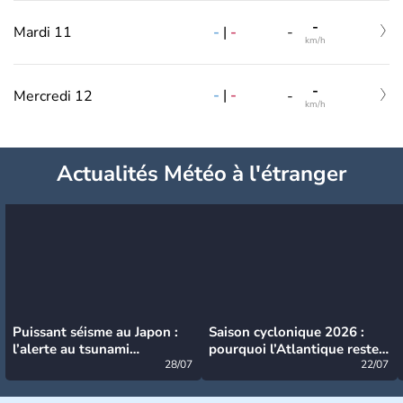
-
-
|
-
Mardi 11
-
km/h
-
-
|
-
Mercredi 12
-
km/h
Actualités Météo à l'étranger
Puissant séisme au Japon :
Saison cyclonique 2026 :
l’alerte au tsunami
pourquoi l’Atlantique reste
désormais levée
28/07
très calme à ce stade ?
22/07