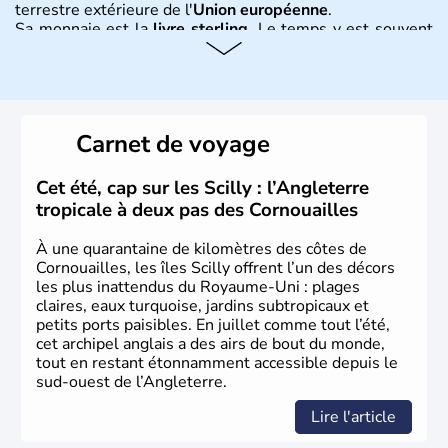
terrestre extérieure de l'
Union européenne
.
Sa monnaie est la
livre sterling
. Le temps y est souvent
instable avec de nombreuses précipitations : il s’agit d’un
climat océanique tempéré. La Croix de Saint-George est
l’emblème national qui sert d’illustration au drapeau
rouge et bleu bien connu.
Carnet de voyage
Histoire et administration
L'Angleterre est l’une des quatre nations constitutives du
Cet été, cap sur les Scilly : l’Angleterre
Royaume-Uni
. Elle est peuplée de plus de 50 millions
tropicale à deux pas des Cornouailles
d’habitants, les
Anglais
, et constitue à elle seule, près de
84% de la population de l’ensemble. Le pays s’est créé au
À une quarantaine de kilomètres des côtes de
Xème siècle et tient son nom des
Angles
, peuple
Cornouailles, les îles Scilly offrent l’un des décors
germanique installé sur ces terres. Première démocratie
les plus inattendus du Royaume-Uni : plages
parlementaire au monde, elle doit son développement à
claires, eaux turquoise, jardins subtropicaux et
l’essor industriel du XIXème siècle.
petits ports paisibles. En juillet comme tout l’été,
cet archipel anglais a des airs de bout du monde,
tout en restant étonnamment accessible depuis le
sud-ouest de l’Angleterre.
Lire l'article