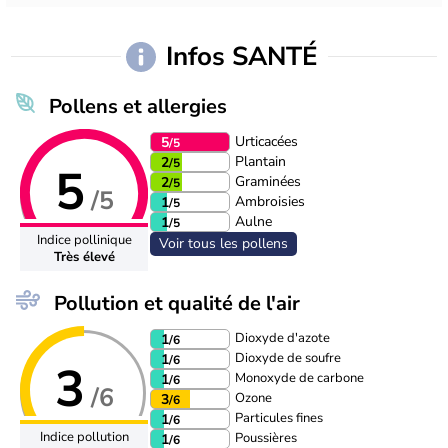
Infos SANTÉ
Pollens et allergies
Urticacées
5
/5
Plantain
2
/5
5
Graminées
2
/5
/5
Ambroisies
1
/5
Aulne
1
/5
Indice pollinique
Voir tous les pollens
Très élevé
Pollution et qualité de l'air
Dioxyde d'azote
1
/6
Dioxyde de soufre
1
/6
3
Monoxyde de carbone
1
/6
/6
Ozone
3
/6
Particules fines
1
/6
Indice pollution
Poussières
1
/6