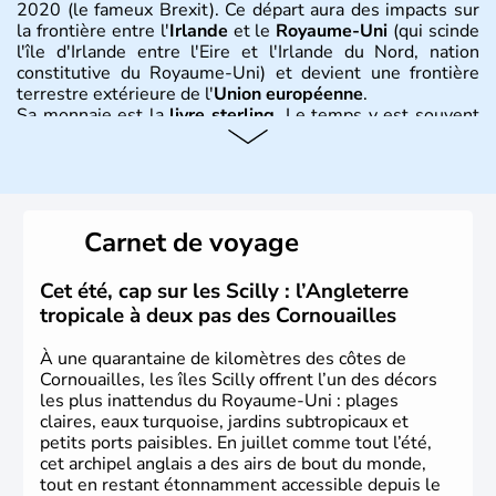
2020 (le fameux Brexit). Ce départ aura des impacts sur
la frontière entre l'
Irlande
et le
Royaume-Uni
(qui scinde
l'île d'Irlande entre l'Eire et l'Irlande du Nord, nation
constitutive du Royaume-Uni) et devient une frontière
terrestre extérieure de l'
Union européenne
.
Sa monnaie est la
livre sterling
. Le temps y est souvent
instable avec de nombreuses précipitations : il s’agit d’un
climat océanique tempéré. La Croix de Saint-George est
l’emblème national qui sert d’illustration au drapeau
rouge et bleu bien connu.
Carnet de voyage
Histoire et administration
L'Angleterre est l’une des quatre nations constitutives du
Cet été, cap sur les Scilly : l’Angleterre
Royaume-Uni
. Elle est peuplée de plus de 50 millions
tropicale à deux pas des Cornouailles
d’habitants, les
Anglais
, et constitue à elle seule, près de
84% de la population de l’ensemble. Le pays s’est créé au
À une quarantaine de kilomètres des côtes de
Xème siècle et tient son nom des
Angles
, peuple
Cornouailles, les îles Scilly offrent l’un des décors
germanique installé sur ces terres. Première démocratie
les plus inattendus du Royaume-Uni : plages
parlementaire au monde, elle doit son développement à
claires, eaux turquoise, jardins subtropicaux et
l’essor industriel du XIXème siècle.
petits ports paisibles. En juillet comme tout l’été,
cet archipel anglais a des airs de bout du monde,
tout en restant étonnamment accessible depuis le