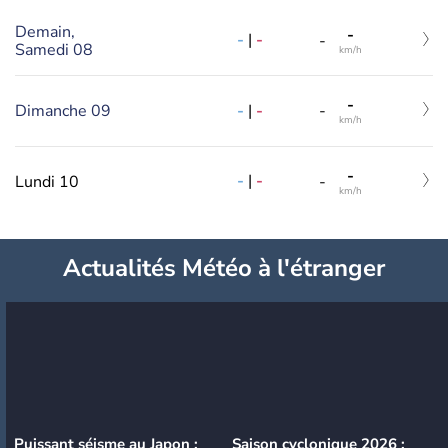
Demain,
-
-
|
-
-
Samedi 08
km/h
-
-
|
-
Dimanche 09
-
km/h
-
-
|
-
Lundi 10
-
km/h
Actualités Météo à l'étranger
Puissant séisme au Japon :
Saison cyclonique 2026 :