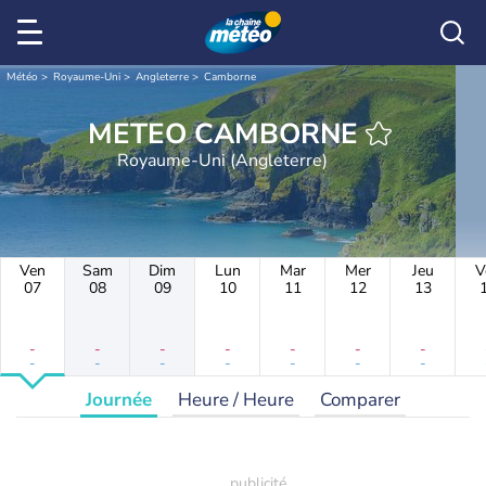
Météo
Royaume-Uni
Angleterre
Camborne
METEO CAMBORNE
Royaume-Uni (Angleterre)
Ven
Sam
Dim
Lun
Mar
Mer
Jeu
V
07
08
09
10
11
12
13
-
-
-
-
-
-
-
-
-
-
-
-
-
-
Journée
Heure / Heure
Comparer