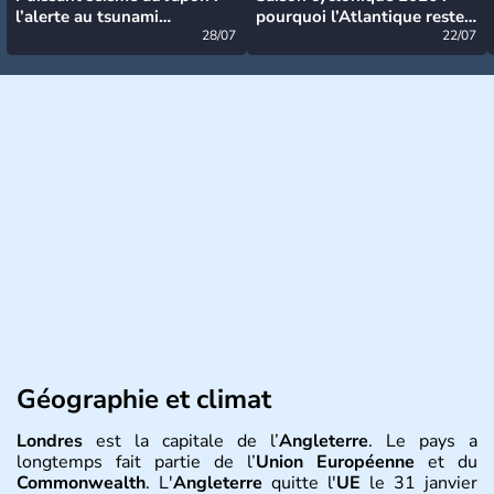
l’alerte au tsunami
pourquoi l’Atlantique reste
désormais levée
28/07
très calme à ce stade ?
22/07
Géographie et climat
Londres
est la capitale de l’
Angleterre
. Le pays a
longtemps fait partie de l’
Union Européenne
et du
Commonwealth
. L'
Angleterre
quitte l'
UE
le 31 janvier