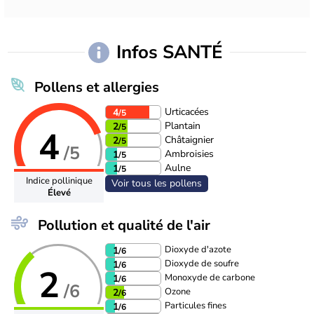
Infos SANTÉ
Pollens et allergies
Urticacées
4
/5
Plantain
2
/5
4
Châtaignier
2
/5
/5
Ambroisies
1
/5
Aulne
1
/5
Indice pollinique
Voir tous les pollens
Élevé
Pollution et qualité de l'air
Dioxyde d'azote
1
/6
Dioxyde de soufre
1
/6
2
Monoxyde de carbone
1
/6
/6
Ozone
2
/6
Particules fines
1
/6