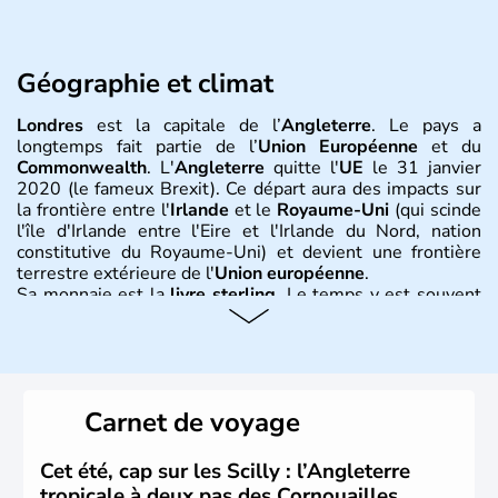
Géographie et climat
Londres
est la capitale de l’
Angleterre
. Le pays a
longtemps fait partie de l’
Union Européenne
et du
Commonwealth
. L'
Angleterre
quitte l'
UE
le 31 janvier
2020 (le fameux Brexit). Ce départ aura des impacts sur
la frontière entre l'
Irlande
et le
Royaume-Uni
(qui scinde
l'île d'Irlande entre l'Eire et l'Irlande du Nord, nation
constitutive du Royaume-Uni) et devient une frontière
terrestre extérieure de l'
Union européenne
.
Sa monnaie est la
livre sterling
. Le temps y est souvent
instable avec de nombreuses précipitations : il s’agit d’un
climat océanique tempéré. La Croix de Saint-George est
l’emblème national qui sert d’illustration au drapeau
rouge et bleu bien connu.
Carnet de voyage
Histoire et administration
L'Angleterre est l’une des quatre nations constitutives du
Cet été, cap sur les Scilly : l’Angleterre
Royaume-Uni
. Elle est peuplée de plus de 50 millions
tropicale à deux pas des Cornouailles