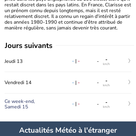
restait discret dans les pays latins. En France, Clarisse est
un prénom connu depuis longtemps, mais il est resté
relativement discret. Il a connu un regain d'intérêt à partir
des années 1980-1990 et continue d'être attribué de
manière régulière, sans jamais devenir très courant.
jours suivants
-
-
|
-
Jeudi 13
-
km/h
-
-
|
-
Vendredi 14
-
km/h
Ce week-end,
-
-
|
-
-
Samedi 15
km/h
Actualités Météo à l'étranger