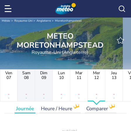
Météo
Royaume-Uni
Angleterre
Moretonhampstead
METEO
MORETONHAMPSTEAD
Royaume-Uni (Angleterre)
Ven
Sam
Dim
Lun
Mar
Mer
Jeu
V
07
08
09
10
11
12
13
-
-
-
-
-
-
-
-
-
-
-
-
-
-
Journée
Heure / Heure
Comparer