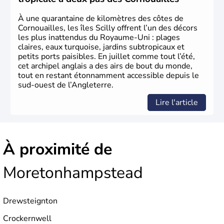
d’habitants, les
Anglais
, et constitue à elle seule, près de
84% de la population de l’ensemble. Le pays s’est créé au
À une quarantaine de kilomètres des côtes de
Xème siècle et tient son nom des
Angles
, peuple
Cornouailles, les îles Scilly offrent l’un des décors
germanique installé sur ces terres. Première démocratie
les plus inattendus du Royaume-Uni : plages
parlementaire au monde, elle doit son développement à
claires, eaux turquoise, jardins subtropicaux et
l’essor industriel du XIXème siècle.
petits ports paisibles. En juillet comme tout l’été,
cet archipel anglais a des airs de bout du monde,
tout en restant étonnamment accessible depuis le
sud-ouest de l’Angleterre.
Lire l'article
À proximité de
Moretonhampstead
Drewsteignton
Crockernwell