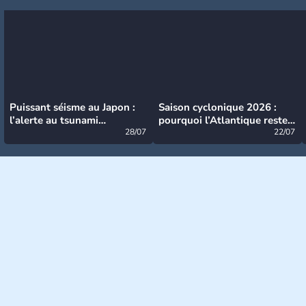
Puissant séisme au Japon :
Saison cyclonique 2026 :
l’alerte au tsunami
pourquoi l’Atlantique reste
désormais levée
28/07
très calme à ce stade ?
22/07