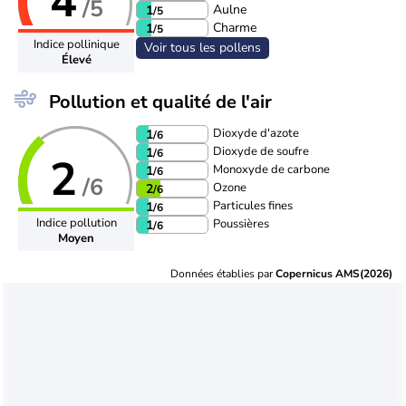
4
/5
Aulne
1
/5
Charme
1
/5
Indice pollinique
Voir tous les pollens
Élevé
Pollution et qualité de l'air
Dioxyde d'azote
1
/6
Dioxyde de soufre
1
/6
2
Monoxyde de carbone
1
/6
/6
Ozone
2
/6
Particules fines
1
/6
Indice pollution
Poussières
1
/6
Moyen
Données établies par
Copernicus AMS(2026)