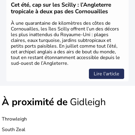
L'Angleterre est l’une des quatre nations constitutives du
Cet été, cap sur les Scilly : l’Angleterre
Royaume-Uni
. Elle est peuplée de plus de 50 millions
tropicale à deux pas des Cornouailles
d’habitants, les
Anglais
, et constitue à elle seule, près de
84% de la population de l’ensemble. Le pays s’est créé au
À une quarantaine de kilomètres des côtes de
Xème siècle et tient son nom des
Angles
, peuple
Cornouailles, les îles Scilly offrent l’un des décors
germanique installé sur ces terres. Première démocratie
les plus inattendus du Royaume-Uni : plages
parlementaire au monde, elle doit son développement à
claires, eaux turquoise, jardins subtropicaux et
l’essor industriel du XIXème siècle.
petits ports paisibles. En juillet comme tout l’été,
cet archipel anglais a des airs de bout du monde,
tout en restant étonnamment accessible depuis le
sud-ouest de l’Angleterre.
Lire l'article
À proximité de
Gidleigh
Throwleigh
South Zeal