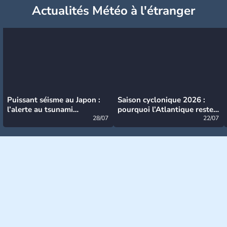
Actualités Météo à l'étranger
Puissant séisme au Japon :
Saison cyclonique 2026 :
l’alerte au tsunami
pourquoi l’Atlantique reste
désormais levée
28/07
très calme à ce stade ?
22/07