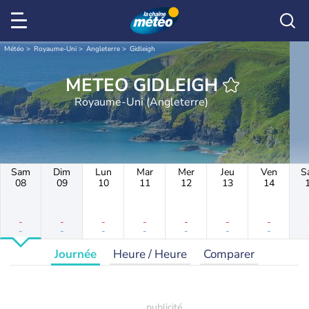
Météo
Royaume-Uni
Angleterre
Gidleigh
METEO GIDLEIGH
Royaume-Uni (Angleterre)
Sam
Dim
Lun
Mar
Mer
Jeu
Ven
S
08
09
10
11
12
13
14
-
-
-
-
-
-
-
-
-
-
-
-
-
-
Journée
Heure / Heure
Comparer