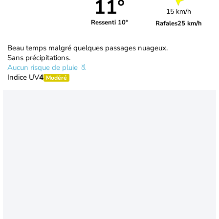
11°
15 km/h
Ressenti 10°
Rafales
25 km/h
Beau temps malgré quelques passages nuageux.
Sans précipitations.
Aucun risque de pluie
Indice UV
4
Modéré