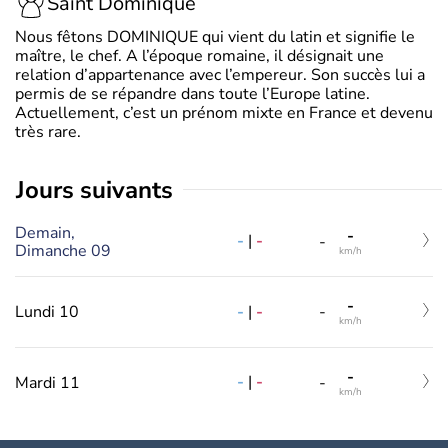
Saint Dominique
Nous fêtons DOMINIQUE qui vient du latin et signifie le
maître, le chef. A l’époque romaine, il désignait une
relation d’appartenance avec l’empereur. Son succès lui a
permis de se répandre dans toute l’Europe latine.
Actuellement, c’est un prénom mixte en France et devenu
très rare.
jours suivants
Demain,
-
-
|
-
-
Dimanche 09
km/h
-
-
|
-
Lundi 10
-
km/h
-
-
|
-
Mardi 11
-
km/h