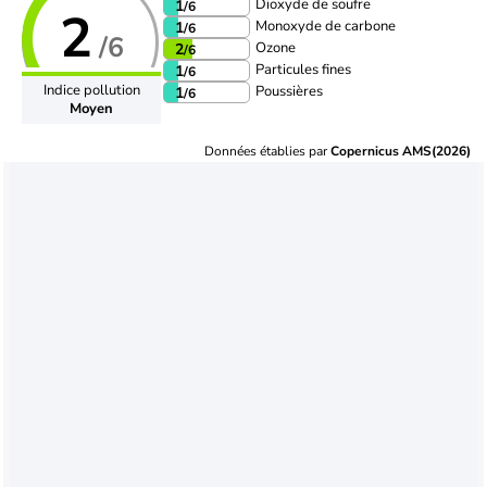
Dioxyde de soufre
1
/6
2
Monoxyde de carbone
1
/6
/6
Ozone
2
/6
Particules fines
1
/6
Indice pollution
Poussières
1
/6
Moyen
Données établies par
Copernicus AMS(2026)