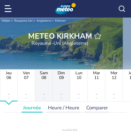
Météo
Royaume-Uni
Angleterre
Kirkham
METEO KIRKHAM
Royaume-Uni (Angleterre)
Jeu
Ven
Sam
Dim
Lun
Mar
Mer
J
06
07
08
09
10
11
12
-
-
-
-
-
-
-
-
-
-
-
-
-
-
Journée
Heure / Heure
Comparer