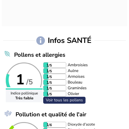
Infos SANTÉ
Pollens et allergies
Ambroisies
1
/5
Aulne
1
/5
1
Armoises
1
/5
/5
Bouleau
1
/5
Graminées
1
/5
Indice pollinique
Olivier
1
/5
Très faible
Voir tous les pollens
Pollution et qualité de l'air
Dioxyde d'azote
1
/6