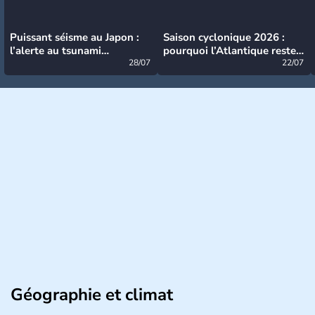
Puissant séisme au Japon :
Saison cyclonique 2026 :
l’alerte au tsunami
pourquoi l’Atlantique reste
désormais levée
28/07
très calme à ce stade ?
22/07
Géographie et climat