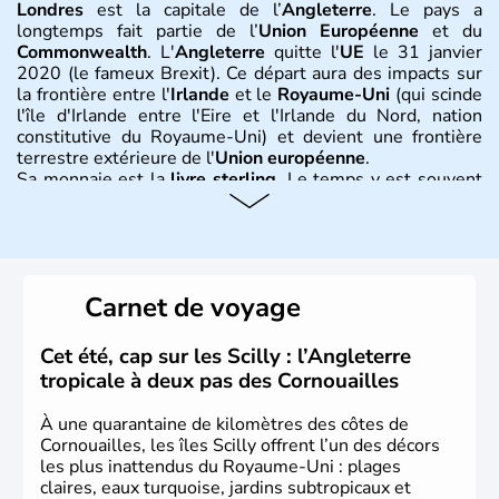
Londres
est la capitale de l’
Angleterre
. Le pays a
longtemps fait partie de l’
Union Européenne
et du
Commonwealth
. L'
Angleterre
quitte l'
UE
le 31 janvier
2020 (le fameux Brexit). Ce départ aura des impacts sur
la frontière entre l'
Irlande
et le
Royaume-Uni
(qui scinde
l'île d'Irlande entre l'Eire et l'Irlande du Nord, nation
constitutive du Royaume-Uni) et devient une frontière
terrestre extérieure de l'
Union européenne
.
Sa monnaie est la
livre sterling
. Le temps y est souvent
instable avec de nombreuses précipitations : il s’agit d’un
climat océanique tempéré. La Croix de Saint-George est
l’emblème national qui sert d’illustration au drapeau
rouge et bleu bien connu.
Carnet de voyage
Histoire et administration
L'Angleterre est l’une des quatre nations constitutives du
Cet été, cap sur les Scilly : l’Angleterre
Royaume-Uni
. Elle est peuplée de plus de 50 millions
tropicale à deux pas des Cornouailles
d’habitants, les
Anglais
, et constitue à elle seule, près de
84% de la population de l’ensemble. Le pays s’est créé au
À une quarantaine de kilomètres des côtes de
Xème siècle et tient son nom des
Angles
, peuple
Cornouailles, les îles Scilly offrent l’un des décors
germanique installé sur ces terres. Première démocratie
les plus inattendus du Royaume-Uni : plages
parlementaire au monde, elle doit son développement à
claires, eaux turquoise, jardins subtropicaux et
l’essor industriel du XIXème siècle.