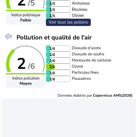
2
/5
Armoises
1
/5
Bouleau
1
/5
Indice pollinique
Olivier
1
/5
Faible
Voir tous les pollens
Pollution et qualité de l'air
Dioxyde d'azote
1
/6
Dioxyde de soufre
1
/6
2
Monoxyde de carbone
1
/6
/6
Ozone
2
/6
Particules fines
1
/6
Indice pollution
Poussières
1
/6
Moyen
Données établies par
Copernicus AMS(2026)