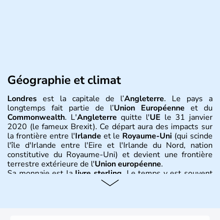
Géographie et climat
Londres
est la capitale de l’
Angleterre
. Le pays a
longtemps fait partie de l’
Union Européenne
et du
Commonwealth
. L'
Angleterre
quitte l'
UE
le 31 janvier
2020 (le fameux Brexit). Ce départ aura des impacts sur
la frontière entre l'
Irlande
et le
Royaume-Uni
(qui scinde
l'île d'Irlande entre l'Eire et l'Irlande du Nord, nation
constitutive du Royaume-Uni) et devient une frontière
terrestre extérieure de l'
Union européenne
.
Sa monnaie est la
livre sterling
. Le temps y est souvent
instable avec de nombreuses précipitations : il s’agit d’un
climat océanique tempéré. La Croix de Saint-George est
l’emblème national qui sert d’illustration au drapeau
rouge et bleu bien connu.