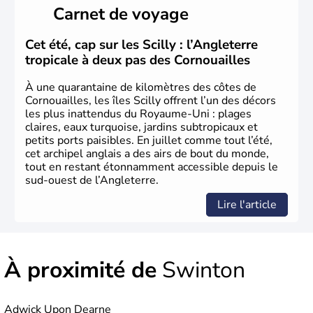
Carnet de voyage
Histoire et administration
L'Angleterre est l’une des quatre nations constitutives du
Cet été, cap sur les Scilly : l’Angleterre
Royaume-Uni
. Elle est peuplée de plus de 50 millions
tropicale à deux pas des Cornouailles
d’habitants, les
Anglais
, et constitue à elle seule, près de
84% de la population de l’ensemble. Le pays s’est créé au
À une quarantaine de kilomètres des côtes de
Xème siècle et tient son nom des
Angles
, peuple
Cornouailles, les îles Scilly offrent l’un des décors
germanique installé sur ces terres. Première démocratie
les plus inattendus du Royaume-Uni : plages
parlementaire au monde, elle doit son développement à
claires, eaux turquoise, jardins subtropicaux et
l’essor industriel du XIXème siècle.
petits ports paisibles. En juillet comme tout l’été,
cet archipel anglais a des airs de bout du monde,
tout en restant étonnamment accessible depuis le
sud-ouest de l’Angleterre.
Lire l'article
À proximité de
Swinton
Adwick Upon Dearne