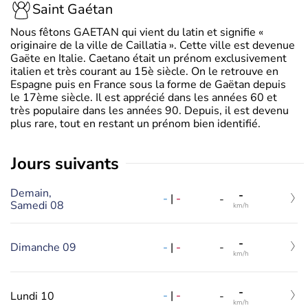
Saint Gaétan
Nous fêtons GAETAN qui vient du latin et signifie «
originaire de la ville de Caillatia ». Cette ville est devenue
Gaëte en Italie. Caetano était un prénom exclusivement
italien et très courant au 15è siècle. On le retrouve en
Espagne puis en France sous la forme de Gaëtan depuis
le 17ème siècle. Il est apprécié dans les années 60 et
très populaire dans les années 90. Depuis, il est devenu
plus rare, tout en restant un prénom bien identifié.
jours suivants
Demain,
-
-
|
-
-
Samedi 08
km/h
-
-
|
-
Dimanche 09
-
km/h
-
-
|
-
Lundi 10
-
km/h