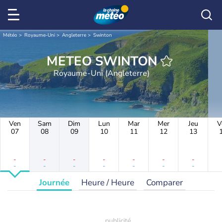
Météo
Royaume-Uni
Angleterre
Swinton
METEO SWINTON
Royaume-Uni (Angleterre)
Ven
Sam
Dim
Lun
Mar
Mer
Jeu
V
07
08
09
10
11
12
13
-
-
-
-
-
-
-
-
-
-
-
-
-
-
Journée
Heure / Heure
Comparer