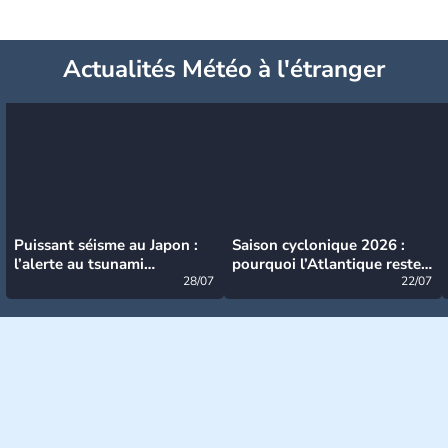
Actualités Météo à l'étranger
Puissant séisme au Japon :
Saison cyclonique 2026 :
l’alerte au tsunami
pourquoi l’Atlantique reste
désormais levée
28/07
très calme à ce stade ?
22/07