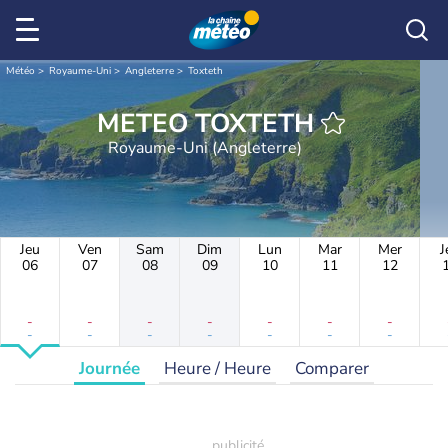
Météo
Royaume-Uni
Angleterre
Toxteth
METEO TOXTETH
Royaume-Uni (Angleterre)
Jeu
Ven
Sam
Dim
Lun
Mar
Mer
J
06
07
08
09
10
11
12
-
-
-
-
-
-
-
-
-
-
-
-
-
-
Journée
Heure / Heure
Comparer