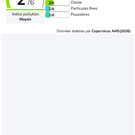
/6
Ozone
2
/6
Particules fines
1
/6
Indice pollution
Poussières
1
/6
Moyen
Données établies par
Copernicus AMS(2026)