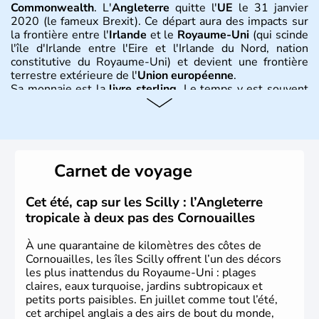
Commonwealth
. L'
Angleterre
quitte l'
UE
le 31 janvier
2020 (le fameux Brexit). Ce départ aura des impacts sur
la frontière entre l'
Irlande
et le
Royaume-Uni
(qui scinde
l'île d'Irlande entre l'Eire et l'Irlande du Nord, nation
constitutive du Royaume-Uni) et devient une frontière
terrestre extérieure de l'
Union européenne
.
Sa monnaie est la
livre sterling
. Le temps y est souvent
instable avec de nombreuses précipitations : il s’agit d’un
climat océanique tempéré. La Croix de Saint-George est
l’emblème national qui sert d’illustration au drapeau
rouge et bleu bien connu.
Carnet de voyage
Histoire et administration
L'Angleterre est l’une des quatre nations constitutives du
Cet été, cap sur les Scilly : l’Angleterre
Royaume-Uni
. Elle est peuplée de plus de 50 millions
tropicale à deux pas des Cornouailles
d’habitants, les
Anglais
, et constitue à elle seule, près de
84% de la population de l’ensemble. Le pays s’est créé au
À une quarantaine de kilomètres des côtes de
Xème siècle et tient son nom des
Angles
, peuple
Cornouailles, les îles Scilly offrent l’un des décors
germanique installé sur ces terres. Première démocratie
les plus inattendus du Royaume-Uni : plages
parlementaire au monde, elle doit son développement à
claires, eaux turquoise, jardins subtropicaux et
l’essor industriel du XIXème siècle.
petits ports paisibles. En juillet comme tout l’été,
cet archipel anglais a des airs de bout du monde,