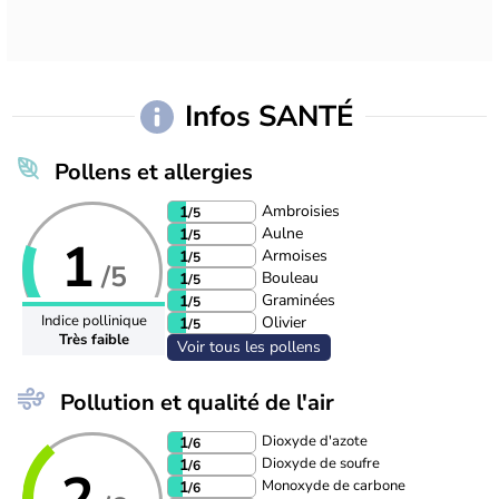
Infos SANTÉ
Pollens et allergies
Ambroisies
1
/5
Aulne
1
/5
1
Armoises
1
/5
/5
Bouleau
1
/5
Graminées
1
/5
Indice pollinique
Olivier
1
/5
Très faible
Voir tous les pollens
Pollution et qualité de l'air
Dioxyde d'azote
1
/6
Dioxyde de soufre
1
/6
2
Monoxyde de carbone
1
/6