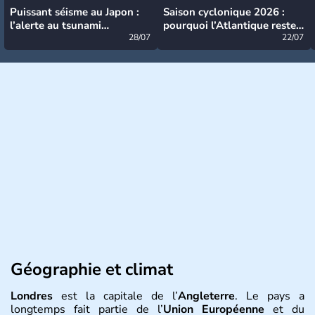
Puissant séisme au Japon :
Saison cyclonique 2026 :
l’alerte au tsunami
pourquoi l’Atlantique reste
désormais levée
28/07
très calme à ce stade ?
22/07
Géographie et climat
Londres
est la capitale de l’
Angleterre
. Le pays a
longtemps fait partie de l’
Union Européenne
et du