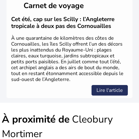
Carnet de voyage
Histoire et administration
L'Angleterre est l’une des quatre nations constitutives du
Cet été, cap sur les Scilly : l’Angleterre
Royaume-Uni
. Elle est peuplée de plus de 50 millions
tropicale à deux pas des Cornouailles
d’habitants, les
Anglais
, et constitue à elle seule, près de
84% de la population de l’ensemble. Le pays s’est créé au
À une quarantaine de kilomètres des côtes de
Xème siècle et tient son nom des
Angles
, peuple
Cornouailles, les îles Scilly offrent l’un des décors
germanique installé sur ces terres. Première démocratie
les plus inattendus du Royaume-Uni : plages
parlementaire au monde, elle doit son développement à
claires, eaux turquoise, jardins subtropicaux et
l’essor industriel du XIXème siècle.
petits ports paisibles. En juillet comme tout l’été,
cet archipel anglais a des airs de bout du monde,
tout en restant étonnamment accessible depuis le
sud-ouest de l’Angleterre.
Lire l'article
À proximité de
Cleobury
Mortimer