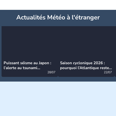
Actualités Météo à l'étranger
Puissant séisme au Japon :
Saison cyclonique 2026 :
l’alerte au tsunami
pourquoi l’Atlantique reste
désormais levée
28/07
très calme à ce stade ?
22/07