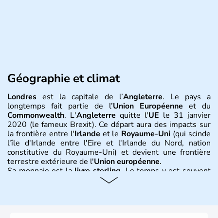
Géographie et climat
Londres
est la capitale de l’
Angleterre
. Le pays a
longtemps fait partie de l’
Union Européenne
et du
Commonwealth
. L'
Angleterre
quitte l'
UE
le 31 janvier
2020 (le fameux Brexit). Ce départ aura des impacts sur
la frontière entre l'
Irlande
et le
Royaume-Uni
(qui scinde
l'île d'Irlande entre l'Eire et l'Irlande du Nord, nation
constitutive du Royaume-Uni) et devient une frontière
terrestre extérieure de l'
Union européenne
.
Sa monnaie est la
livre sterling
. Le temps y est souvent
instable avec de nombreuses précipitations : il s’agit d’un
climat océanique tempéré. La Croix de Saint-George est
l’emblème national qui sert d’illustration au drapeau
rouge et bleu bien connu.