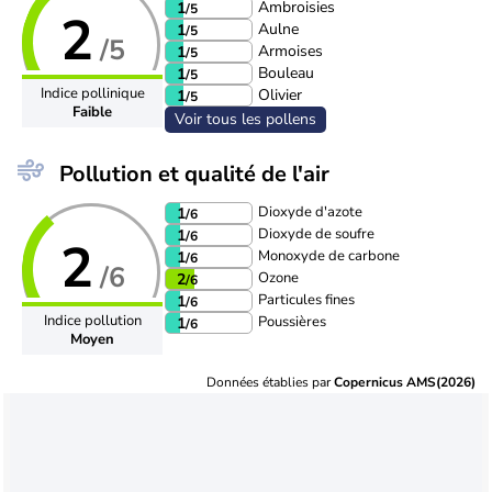
Ambroisies
1
/5
2
Aulne
1
/5
/5
Armoises
1
/5
Bouleau
1
/5
Indice pollinique
Olivier
1
/5
Faible
Voir tous les pollens
Pollution et qualité de l'air
Dioxyde d'azote
1
/6
Dioxyde de soufre
1
/6
2
Monoxyde de carbone
1
/6
/6
Ozone
2
/6
Particules fines
1
/6
Indice pollution
Poussières
1
/6
Moyen
Données établies par
Copernicus AMS(2026)