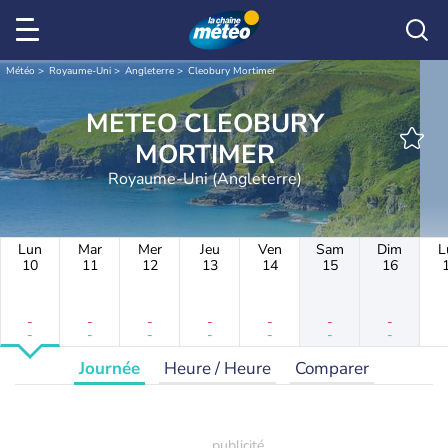
Météo
Royaume-Uni
Angleterre
Cleobury Mortimer
METEO CLEOBURY
MORTIMER
Royaume-Uni (Angleterre)
Lun
Mar
Mer
Jeu
Ven
Sam
Dim
L
10
11
12
13
14
15
16
-
-
-
-
-
-
-
-
-
-
-
-
-
-
Journée
Heure / Heure
Comparer