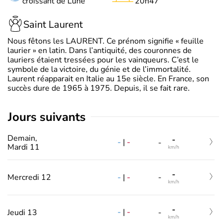
croissant de Lune
20h47
Saint Laurent
Nous fêtons les LAURENT. Ce prénom signifie « feuille
laurier » en latin. Dans l’antiquité, des couronnes de
lauriers étaient tressées pour les vainqueurs. C’est le
symbole de la victoire, du génie et de l’immortalité.
Laurent réapparait en Italie au 15e siècle. En France, son
succès dure de 1965 à 1975. Depuis, il se fait rare.
jours suivants
Demain,
-
-
|
-
-
Mardi 11
km/h
-
-
|
-
Mercredi 12
-
km/h
-
-
|
-
Jeudi 13
-
km/h