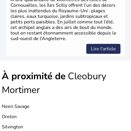
Xème siècle et tient son nom des
Angles
, peuple
Cornouailles, les îles Scilly offrent l’un des décors
germanique installé sur ces terres. Première démocratie
les plus inattendus du Royaume-Uni : plages
parlementaire au monde, elle doit son développement à
claires, eaux turquoise, jardins subtropicaux et
l’essor industriel du XIXème siècle.
petits ports paisibles. En juillet comme tout l’été,
cet archipel anglais a des airs de bout du monde,
tout en restant étonnamment accessible depuis le
sud-ouest de l’Angleterre.
Lire l'article
À proximité de
Cleobury
Mortimer
Neen Savage
Oreton
Silvington