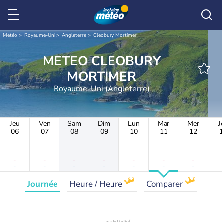
Météo
Royaume-Uni
Angleterre
Cleobury Mortimer
METEO CLEOBURY
MORTIMER
Royaume-Uni (Angleterre)
Jeu
Ven
Sam
Dim
Lun
Mar
Mer
J
06
07
08
09
10
11
12
-
-
-
-
-
-
-
-
-
-
-
-
-
-
Journée
Heure / Heure
Comparer