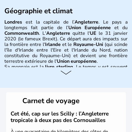
Géographie et climat
Londres
est la capitale de l’
Angleterre
. Le pays a
longtemps fait partie de l’
Union Européenne
et du
Commonwealth
. L'
Angleterre
quitte l'
UE
le 31 janvier
2020 (le fameux Brexit). Ce départ aura des impacts sur
la frontière entre l'
Irlande
et le
Royaume-Uni
(qui scinde
l'île d'Irlande entre l'Eire et l'Irlande du Nord, nation
constitutive du Royaume-Uni) et devient une frontière
terrestre extérieure de l'
Union européenne
.
Sa monnaie est la
livre sterling
. Le temps y est souvent
instable avec de nombreuses précipitations : il s’agit d’un
climat océanique tempéré. La Croix de Saint-George est
l’emblème national qui sert d’illustration au drapeau
rouge et bleu bien connu.
Carnet de voyage
Histoire et administration
L'Angleterre est l’une des quatre nations constitutives du
Cet été, cap sur les Scilly : l’Angleterre
Royaume-Uni
. Elle est peuplée de plus de 50 millions
tropicale à deux pas des Cornouailles
d’habitants, les
Anglais
, et constitue à elle seule, près de
84% de la population de l’ensemble. Le pays s’est créé au
À une quarantaine de kilomètres des côtes de