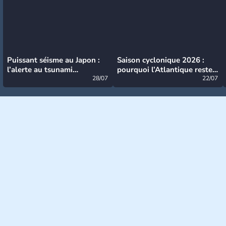
Puissant séisme au Japon :
Saison cyclonique 2026 :
l’alerte au tsunami
pourquoi l’Atlantique reste
désormais levée
28/07
très calme à ce stade ?
22/07