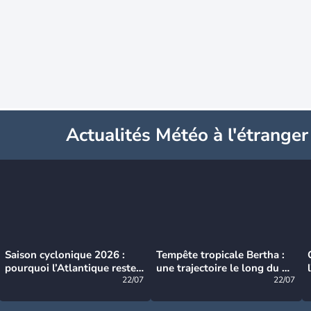
Actualités Météo à l'étranger
Saison cyclonique 2026 :
Tempête tropicale Bertha :
pourquoi l’Atlantique reste
une trajectoire le long du du
très calme à ce stade ?
22/07
littoral américain
22/07