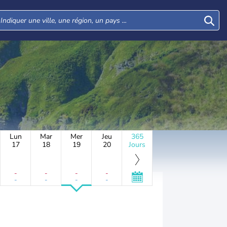
Lun
Mar
Mer
Jeu
365
17
18
19
20
Jours
-
-
-
-
-
-
-
-