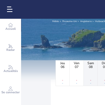
Météo
Royaume-Uni
Angleterre
Holbeac
Accueil
Radar
Jeu
Ven
Sam
D
06
07
08
0
Actualités
-
-
-
-
-
-
Se connecter