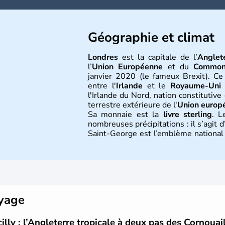
Géographie et climat
Londres
est la capitale de l’
Anglet
l’
Union Européenne
et du
Common
janvier 2020 (le fameux Brexit). Ce
entre l'
Irlande
et le
Royaume-Uni
(
l'Irlande du Nord, nation constitutiv
terrestre extérieure de l'
Union europ
Sa monnaie est la
livre sterling
. L
nombreuses précipitations : il s’agit
Saint-George est l’emblème national q
bleu bien connu.
Histoire et administra
L'Angleterre est l’une des quatre na
est peuplée de plus de 50 millions d
oyage
seule, près de 84% de la population 
siècle et tient son nom des
Angles
,
cilly : l’Angleterre tropicale à deux pas des Cornouai
Première démocratie parlementaire 