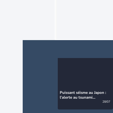
Puissant séisme au Japon :
l’alerte au tsunami
désormais levée
28/07