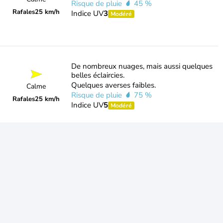
Risque de pluie
45 %
Rafales
25 km/h
Indice UV
3
Modéré
De nombreux nuages, mais aussi quelques
belles éclaircies.
Quelques averses faibles.
Calme
Risque de pluie
75 %
Rafales
25 km/h
Indice UV
5
Modéré