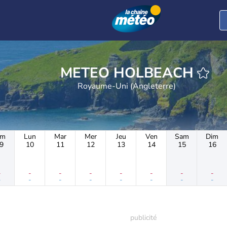
h
METEO HOLBEACH
Royaume-Uni (Angleterre)
im
Lun
Mar
Mer
Jeu
Ven
Sam
Dim
9
10
11
12
13
14
15
16
-
-
-
-
-
-
-
-
-
-
-
-
-
-
-
-