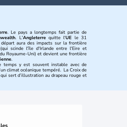
erre
. Le pays a longtemps fait partie de
wealth
. L'
Angleterre
quitte l'
UE
le 31
 départ aura des impacts sur la frontière
qui scinde l'île d'Irlande entre l'Eire et
e du Royaume-Uni) et devient une frontière
éenne
.
e temps y est souvent instable avec de
 d’un climat océanique tempéré. La Croix de
ui sert d’illustration au drapeau rouge et
tion
tions constitutives du
Royaume-Uni
. Elle
’habitants, les
Anglais
, et constitue à elle
de l’ensemble. Le pays s’est créé au Xème
 peuple germanique installé sur ces terres.
lles
au monde, elle doit son développement à