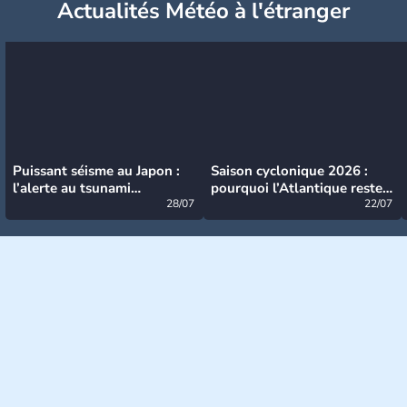
Actualités Météo à l'étranger
Puissant séisme au Japon :
Saison cyclonique 2026 :
l’alerte au tsunami
pourquoi l’Atlantique reste
désormais levée
28/07
très calme à ce stade ?
22/07