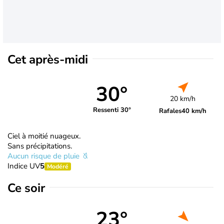
Cet après-midi
30°
20 km/h
Ressenti 30°
Rafales
40 km/h
Ciel à moitié nuageux.
Sans précipitations.
Aucun risque de pluie
Indice UV
5
Modéré
Ce soir
23°