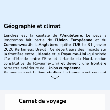
Géographie et climat
Londres
est la capitale de l’
Angleterre
. Le pays a
longtemps fait partie de l’
Union Européenne
et du
Commonwealth
. L'
Angleterre
quitte l'
UE
le 31 janvier
2020 (le fameux Brexit). Ce départ aura des impacts sur
la frontière entre l'
Irlande
et le
Royaume-Uni
(qui scinde
l'île d'Irlande entre l'Eire et l'Irlande du Nord, nation
constitutive du Royaume-Uni) et devient une frontière
terrestre extérieure de l'
Union européenne
.
Sa monnaie est la
livre sterling
. Le temps y est souvent
instable avec de nombreuses précipitations : il s’agit d’un
climat océanique tempéré. La Croix de Saint-George est
l’emblème national qui sert d’illustration au drapeau
rouge et bleu bien connu.
Carnet de voyage
Histoire et administration