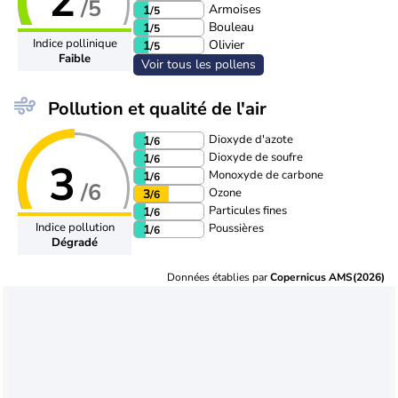
2
/5
Armoises
1
/5
Bouleau
1
/5
Indice pollinique
Olivier
1
/5
Faible
Voir tous les pollens
Pollution et qualité de l'air
Dioxyde d'azote
1
/6
Dioxyde de soufre
1
/6
3
Monoxyde de carbone
1
/6
/6
Ozone
3
/6
Particules fines
1
/6
Indice pollution
Poussières
1
/6
Dégradé
Données établies par
Copernicus AMS(2026)