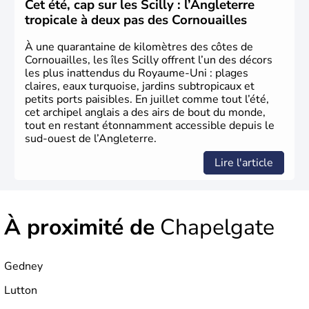
L'Angleterre est l’une des quatre nations constitutives du
Cet été, cap sur les Scilly : l’Angleterre
Royaume-Uni
. Elle est peuplée de plus de 50 millions
tropicale à deux pas des Cornouailles
d’habitants, les
Anglais
, et constitue à elle seule, près de
84% de la population de l’ensemble. Le pays s’est créé au
À une quarantaine de kilomètres des côtes de
Xème siècle et tient son nom des
Angles
, peuple
Cornouailles, les îles Scilly offrent l’un des décors
germanique installé sur ces terres. Première démocratie
les plus inattendus du Royaume-Uni : plages
parlementaire au monde, elle doit son développement à
claires, eaux turquoise, jardins subtropicaux et
l’essor industriel du XIXème siècle.
petits ports paisibles. En juillet comme tout l’été,
cet archipel anglais a des airs de bout du monde,
tout en restant étonnamment accessible depuis le
sud-ouest de l’Angleterre.
Lire l'article
À proximité de
Chapelgate
Gedney
Lutton