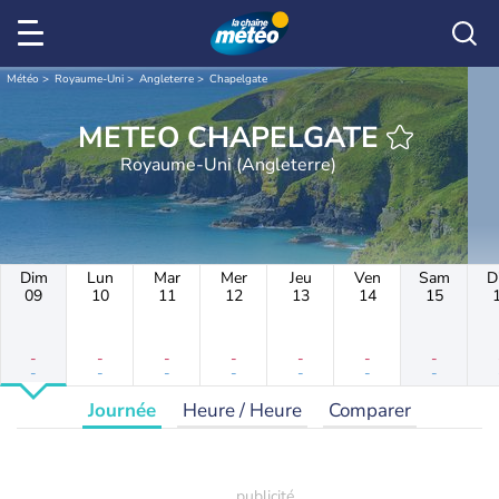
Météo
Royaume-Uni
Angleterre
Chapelgate
METEO CHAPELGATE
Royaume-Uni (Angleterre)
Dim
Lun
Mar
Mer
Jeu
Ven
Sam
D
09
10
11
12
13
14
15
-
-
-
-
-
-
-
-
-
-
-
-
-
-
Journée
Heure / Heure
Comparer