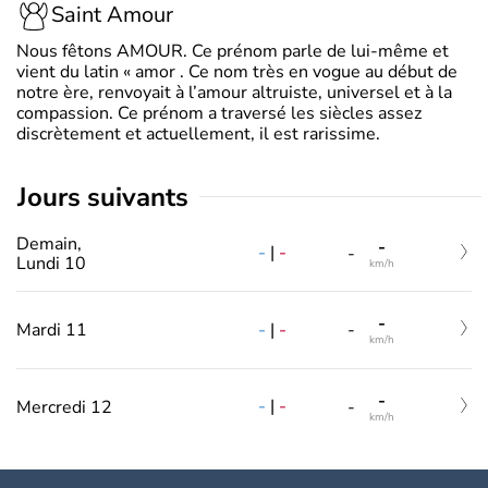
Saint Amour
Nous fêtons AMOUR. Ce prénom parle de lui-même et
vient du latin « amor . Ce nom très en vogue au début de
notre ère, renvoyait à l’amour altruiste, universel et à la
compassion. Ce prénom a traversé les siècles assez
discrètement et actuellement, il est rarissime.
jours suivants
Demain,
-
-
|
-
-
Lundi 10
km/h
-
-
|
-
Mardi 11
-
km/h
-
-
|
-
Mercredi 12
-
km/h