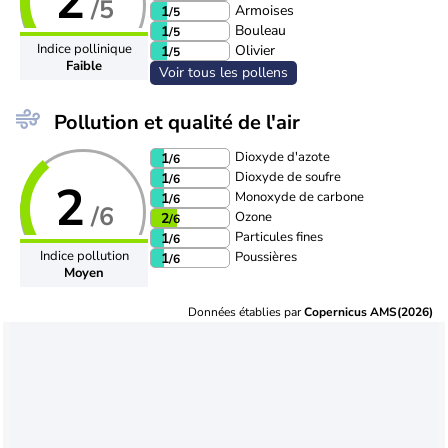
2
/5
Armoises
1
/5
Bouleau
1
/5
Indice pollinique
Olivier
1
/5
Faible
Voir tous les pollens
Pollution et qualité de l'air
Dioxyde d'azote
1
/6
Dioxyde de soufre
1
/6
2
Monoxyde de carbone
1
/6
/6
Ozone
2
/6
Particules fines
1
/6
Indice pollution
Poussières
1
/6
Moyen
Données établies par
Copernicus AMS(2026)