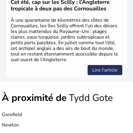
L'Angleterre est l’une des quatre nations constitutives du
Cet été, cap sur les Scilly : l’Angleterre
Royaume-Uni
. Elle est peuplée de plus de 50 millions
tropicale à deux pas des Cornouailles
d’habitants, les
Anglais
, et constitue à elle seule, près de
84% de la population de l’ensemble. Le pays s’est créé au
À une quarantaine de kilomètres des côtes de
Xème siècle et tient son nom des
Angles
, peuple
Cornouailles, les îles Scilly offrent l’un des décors
germanique installé sur ces terres. Première démocratie
les plus inattendus du Royaume-Uni : plages
parlementaire au monde, elle doit son développement à
claires, eaux turquoise, jardins subtropicaux et
l’essor industriel du XIXème siècle.
petits ports paisibles. En juillet comme tout l’été,
cet archipel anglais a des airs de bout du monde,
tout en restant étonnamment accessible depuis le
sud-ouest de l’Angleterre.
Lire l'article
À proximité de
Tydd Gote
Gorefield
Newton