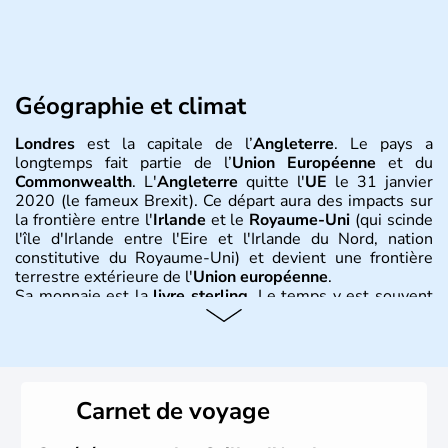
Géographie et climat
Londres
est la capitale de l’
Angleterre
. Le pays a
longtemps fait partie de l’
Union Européenne
et du
Commonwealth
. L'
Angleterre
quitte l'
UE
le 31 janvier
2020 (le fameux Brexit). Ce départ aura des impacts sur
la frontière entre l'
Irlande
et le
Royaume-Uni
(qui scinde
l'île d'Irlande entre l'Eire et l'Irlande du Nord, nation
constitutive du Royaume-Uni) et devient une frontière
terrestre extérieure de l'
Union européenne
.
Sa monnaie est la
livre sterling
. Le temps y est souvent
instable avec de nombreuses précipitations : il s’agit d’un
climat océanique tempéré. La Croix de Saint-George est
l’emblème national qui sert d’illustration au drapeau
rouge et bleu bien connu.
Carnet de voyage
Histoire et administration