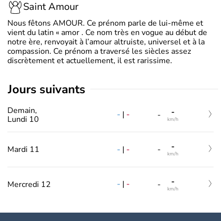
Saint Amour
Nous fêtons AMOUR. Ce prénom parle de lui-même et
vient du latin « amor . Ce nom très en vogue au début de
notre ère, renvoyait à l’amour altruiste, universel et à la
compassion. Ce prénom a traversé les siècles assez
discrètement et actuellement, il est rarissime.
jours suivants
Demain,
-
-
|
-
-
Lundi 10
km/h
-
-
|
-
Mardi 11
-
km/h
-
-
|
-
Mercredi 12
-
km/h