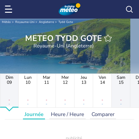
Météo
Royaume-Uni
Angleterre
Tydd Gote
METEO TYDD GOTE
Royaume-Uni (Angleterre)
Dim
Lun
Mar
Mer
Jeu
Ven
Sam
D
09
10
11
12
13
14
15
-
-
-
-
-
-
-
-
-
-
-
-
-
-
Journée
Heure / Heure
Comparer