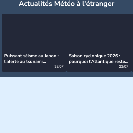
Actualités Météo à l'étranger
Puissant séisme au Japon :
Saison cyclonique 2026 :
l’alerte au tsunami
pourquoi l’Atlantique reste
désormais levée
28/07
très calme à ce stade ?
22/07