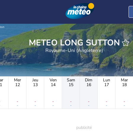
ton
METEO LONG SUTTON
Royaume-Uni (Angleterre)
ar
Mer
Jeu
Ven
Sam
Dim
Lun
Mar
1
12
13
14
15
16
17
18
-
-
-
-
-
-
-
-
-
-
-
-
-
-
-
-