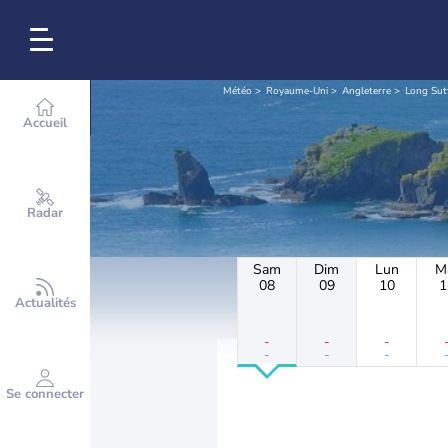
Météo
Royaume-Uni
Angleterre
Long Sut
Accueil
Radar
Sam
Dim
Lun
M
08
09
10
1
Actualités
-
-
-
-
-
-
Se connecter