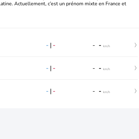
latine. Actuellement, c’est un prénom mixte en France et
-
|
-
-
-
km/h
-
|
-
-
-
km/h
-
|
-
-
-
km/h