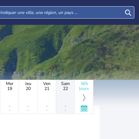
Mer
Jeu
Ven
Sam
365
19
20
21
22
Jours
-
-
-
-
-
-
-
-