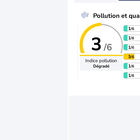
Pollution et qual
1
/6
3
1
/6
/6
1
/6
3
/6
Indice pollution
1
Dégradé
/6
1
/6