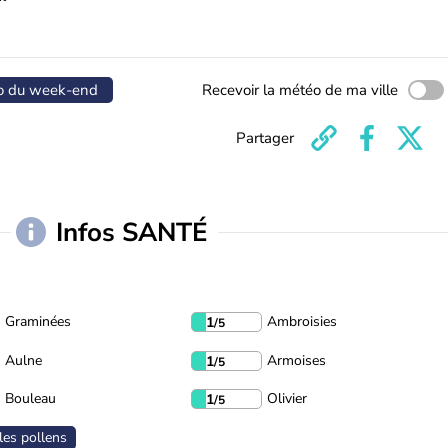
o du week-end
Recevoir la météo de ma ville
Partager
Infos SANTÉ
Graminées
Ambroisies
1
/5
Aulne
Armoises
1
/5
Bouleau
Olivier
1
/5
les pollens