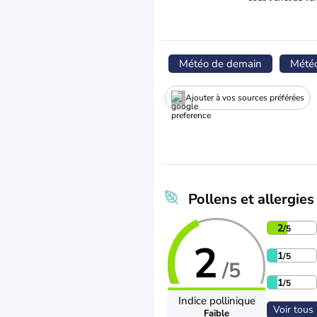
Météo de demain
Mété
Ajouter à vos sources préférées
Pollens et allergies
2
/5
2
1
/5
/5
1
/5
Indice pollinique
Voir tous 
Faible