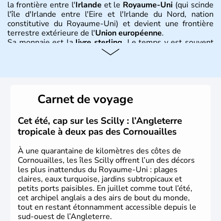
la frontière entre l'
Irlande
et le
Royaume-Uni
(qui scinde
l'île d'Irlande entre l'Eire et l'Irlande du Nord, nation
constitutive du Royaume-Uni) et devient une frontière
terrestre extérieure de l'
Union européenne
.
Sa monnaie est la
livre sterling
. Le temps y est souvent
instable avec de nombreuses précipitations : il s’agit d’un
climat océanique tempéré. La Croix de Saint-George est
l’emblème national qui sert d’illustration au drapeau
rouge et bleu bien connu.
Carnet de voyage
Histoire et administration
L'Angleterre est l’une des quatre nations constitutives du
Cet été, cap sur les Scilly : l’Angleterre
Royaume-Uni
. Elle est peuplée de plus de 50 millions
tropicale à deux pas des Cornouailles
d’habitants, les
Anglais
, et constitue à elle seule, près de
84% de la population de l’ensemble. Le pays s’est créé au
À une quarantaine de kilomètres des côtes de
Xème siècle et tient son nom des
Angles
, peuple
Cornouailles, les îles Scilly offrent l’un des décors
germanique installé sur ces terres. Première démocratie
les plus inattendus du Royaume-Uni : plages
parlementaire au monde, elle doit son développement à
claires, eaux turquoise, jardins subtropicaux et
l’essor industriel du XIXème siècle.
petits ports paisibles. En juillet comme tout l’été,
cet archipel anglais a des airs de bout du monde,
tout en restant étonnamment accessible depuis le
sud-ouest de l’Angleterre.