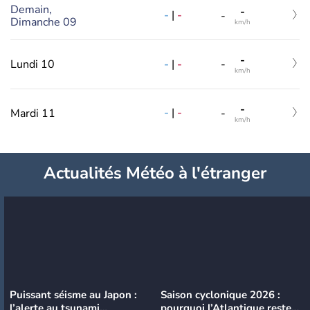
Demain,
-
-
|
-
-
Dimanche 09
km/h
-
-
|
-
Lundi 10
-
km/h
-
-
|
-
Mardi 11
-
km/h
Actualités Météo à l'étranger
Puissant séisme au Japon :
Saison cyclonique 2026 :
l’alerte au tsunami
pourquoi l’Atlantique reste