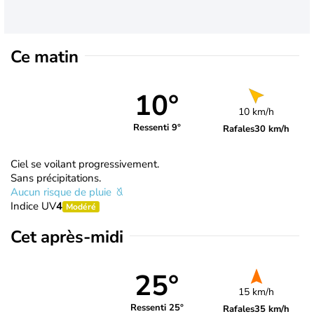
Ce matin
10°
10 km/h
Ressenti 9°
Rafales
30 km/h
Ciel se voilant progressivement.
Sans précipitations.
Aucun risque de pluie
Indice UV
4
Modéré
Cet après-midi
25°
15 km/h
Ressenti 25°
Rafales
35 km/h