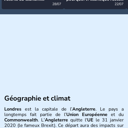
désormais levée
28/07
très calme à ce stade ?
22/07
Géographie et climat
Londres
est la capitale de l’
Angleterre
. Le pays a
longtemps fait partie de l’
Union Européenne
et du
Commonwealth
. L'
Angleterre
quitte l'
UE
le 31 janvier
2020 (le fameux Brexit). Ce départ aura des impacts sur