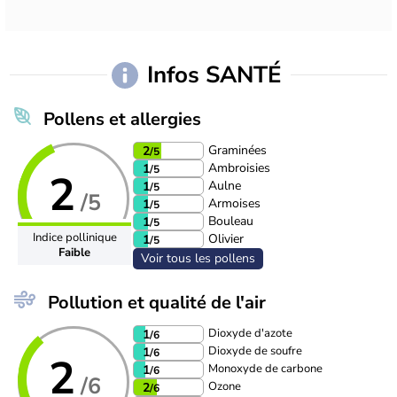
Infos SANTÉ
Pollens et allergies
Graminées
2
/5
Ambroisies
1
/5
2
Aulne
1
/5
/5
Armoises
1
/5
Bouleau
1
/5
Indice pollinique
Olivier
1
/5
Faible
Voir tous les pollens
Pollution et qualité de l'air
Dioxyde d'azote
1
/6
Dioxyde de soufre
1
/6
2
Monoxyde de carbone
1
/6
/6
Ozone
2
/6