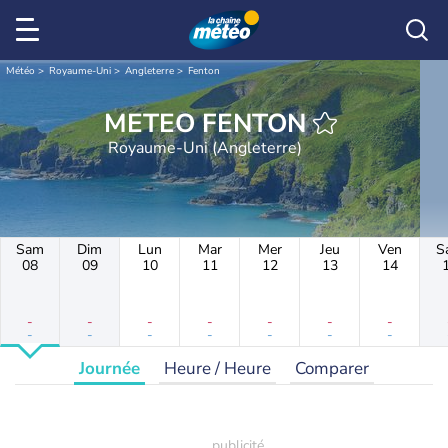
Météo
Royaume-Uni
Angleterre
Fenton
METEO FENTON
Royaume-Uni (Angleterre)
Sam
Dim
Lun
Mar
Mer
Jeu
Ven
S
08
09
10
11
12
13
14
-
-
-
-
-
-
-
-
-
-
-
-
-
-
Journée
Heure / Heure
Comparer