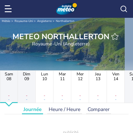
Météo
Royaume-Uni
Angleterre
Northallerton
METEO NORTHALLERTON
Royaume-Uni (Angleterre)
Sam
Dim
Lun
Mar
Mer
Jeu
Ven
S
08
09
10
11
12
13
14
-
-
-
-
-
-
-
-
-
-
-
-
-
-
Journée
Heure / Heure
Comparer