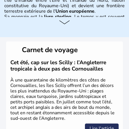
l'île d'Irlande entre l'Eire et l'Irlande du Nord, nation
constitutive du Royaume-Uni) et devient une frontière
terrestre extérieure de l'
Union européenne
.
Sa monnaie est la
livre sterling
. Le temps y est souvent
instable avec de nombreuses précipitations : il s’agit d’un
climat océanique tempéré. La Croix de Saint-George est
l’emblème national qui sert d’illustration au drapeau
rouge et bleu bien connu.
Carnet de voyage
Histoire et administration
L'Angleterre est l’une des quatre nations constitutives du
Cet été, cap sur les Scilly : l’Angleterre
Royaume-Uni
. Elle est peuplée de plus de 50 millions
tropicale à deux pas des Cornouailles
d’habitants, les
Anglais
, et constitue à elle seule, près de
84% de la population de l’ensemble. Le pays s’est créé au
À une quarantaine de kilomètres des côtes de
Xème siècle et tient son nom des
Angles
, peuple
Cornouailles, les îles Scilly offrent l’un des décors
germanique installé sur ces terres. Première démocratie
les plus inattendus du Royaume-Uni : plages
parlementaire au monde, elle doit son développement à
claires, eaux turquoise, jardins subtropicaux et
l’essor industriel du XIXème siècle.
petits ports paisibles. En juillet comme tout l’été,
cet archipel anglais a des airs de bout du monde,
tout en restant étonnamment accessible depuis le
sud-ouest de l’Angleterre.
Lire l'article