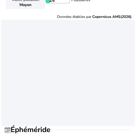
Poussières
1
/6
Moyen
Données établies par
Copernicus AMS(2026)
Éphéméride