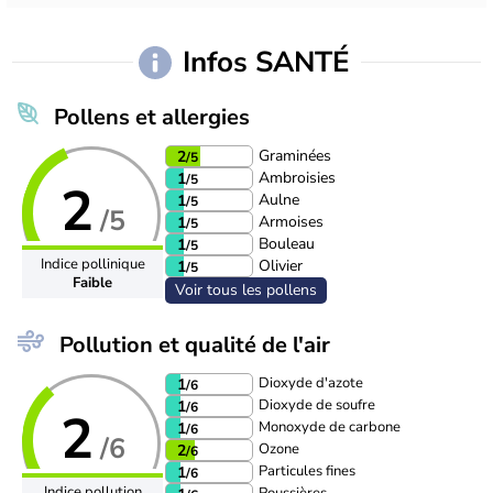
Infos SANTÉ
Pollens et allergies
Graminées
2
/5
Ambroisies
1
/5
2
Aulne
1
/5
/5
Armoises
1
/5
Bouleau
1
/5
Indice pollinique
Olivier
1
/5
Faible
Voir tous les pollens
Pollution et qualité de l'air
Dioxyde d'azote
1
/6
Dioxyde de soufre
1
/6
2
Monoxyde de carbone
1
/6
/6
Ozone
2
/6
Particules fines
1
/6
Indice pollution