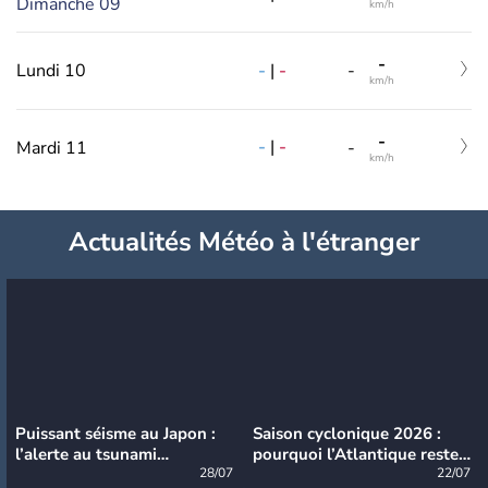
Dimanche 09
km/h
-
-
|
-
Lundi 10
-
km/h
-
-
|
-
Mardi 11
-
km/h
Actualités Météo à l'étranger
Puissant séisme au Japon :
Saison cyclonique 2026 :
l’alerte au tsunami
pourquoi l’Atlantique reste
désormais levée
28/07
très calme à ce stade ?
22/07