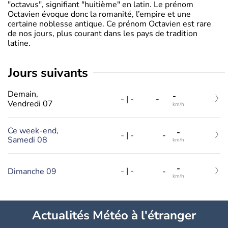
"octavus", signifiant "huitième" en latin. Le prénom
Octavien évoque donc la romanité, l’empire et une
certaine noblesse antique. Ce prénom Octavien est rare
de nos jours, plus courant dans les pays de tradition
latine.
jours suivants
Demain,
-
-
|
-
-
Vendredi 07
km/h
Ce week-end,
-
-
|
-
-
Samedi 08
km/h
-
-
|
-
Dimanche 09
-
km/h
Actualités Météo à l'étranger