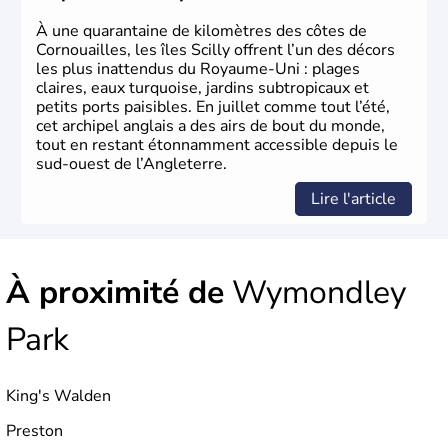
d’habitants, les
Anglais
, et constitue à elle seule, près de
84% de la population de l’ensemble. Le pays s’est créé au
À une quarantaine de kilomètres des côtes de
Xème siècle et tient son nom des
Angles
, peuple
Cornouailles, les îles Scilly offrent l’un des décors
germanique installé sur ces terres. Première démocratie
les plus inattendus du Royaume-Uni : plages
parlementaire au monde, elle doit son développement à
claires, eaux turquoise, jardins subtropicaux et
l’essor industriel du XIXème siècle.
petits ports paisibles. En juillet comme tout l’été,
cet archipel anglais a des airs de bout du monde,
tout en restant étonnamment accessible depuis le
sud-ouest de l’Angleterre.
Lire l'article
À proximité de
Wymondley
Park
King's Walden
Preston