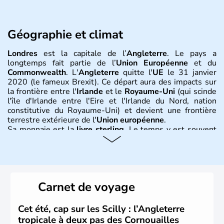
Géographie et climat
Londres
est la capitale de l’
Angleterre
. Le pays a
longtemps fait partie de l’
Union Européenne
et du
Commonwealth
. L'
Angleterre
quitte l'
UE
le 31 janvier
2020 (le fameux Brexit). Ce départ aura des impacts sur
la frontière entre l'
Irlande
et le
Royaume-Uni
(qui scinde
l'île d'Irlande entre l'Eire et l'Irlande du Nord, nation
constitutive du Royaume-Uni) et devient une frontière
terrestre extérieure de l'
Union européenne
.
Sa monnaie est la
livre sterling
. Le temps y est souvent
instable avec de nombreuses précipitations : il s’agit d’un
climat océanique tempéré. La Croix de Saint-George est
l’emblème national qui sert d’illustration au drapeau
rouge et bleu bien connu.
Carnet de voyage
Histoire et administration
L'Angleterre est l’une des quatre nations constitutives du
Cet été, cap sur les Scilly : l’Angleterre
Royaume-Uni
. Elle est peuplée de plus de 50 millions
tropicale à deux pas des Cornouailles