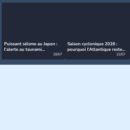
Puissant séisme au Japon :
Saison cyclonique 2026 :
l’alerte au tsunami
pourquoi l’Atlantique reste
désormais levée
28/07
très calme à ce stade ?
22/07