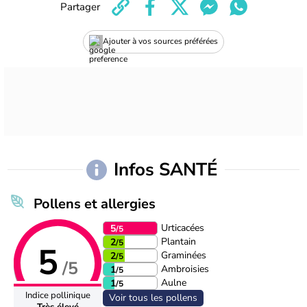
Partager
Ajouter à vos sources préférées
Infos SANTÉ
Pollens et allergies
Urticacées
5
/5
Plantain
2
/5
5
Graminées
2
/5
/5
Ambroisies
1
/5
Aulne
1
/5
Indice pollinique
Voir tous les pollens
Très élevé