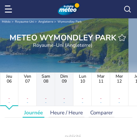
Météo
Royaume-Uni
Angleterre
Wymondley Park
METEO WYMONDLEY PARK
Royaume-Uni (Angleterre)
Jeu
Ven
Sam
Dim
Lun
Mar
Mer
J
06
07
08
09
10
11
12
-
-
-
-
-
-
-
-
-
-
-
-
-
-
Journée
Heure / Heure
Comparer