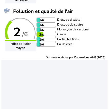
Pollution et qualité de l'air
Dioxyde d'azote
1
/6
Dioxyde de soufre
1
/6
2
Monoxyde de carbone
1
/6
/6
Ozone
2
/6
Particules fines
1
/6
Indice pollution
Poussières
1
/6
Moyen
Données établies par
Copernicus AMS(2026)