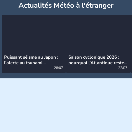
Actualités Météo à l'étranger
Puissant séisme au Japon :
Saison cyclonique 2026 :
l’alerte au tsunami
pourquoi l’Atlantique reste
désormais levée
28/07
très calme à ce stade ?
22/07