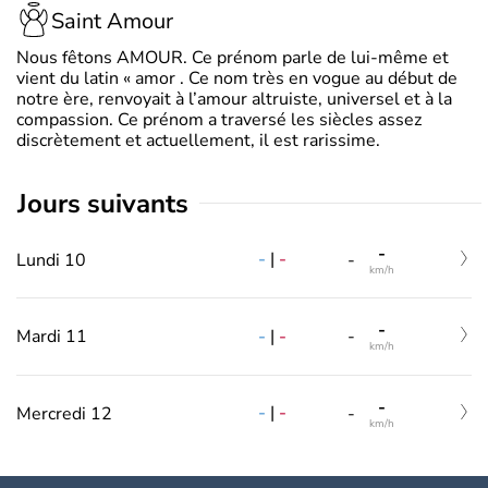
Saint Amour
Nous fêtons AMOUR. Ce prénom parle de lui-même et
vient du latin « amor . Ce nom très en vogue au début de
notre ère, renvoyait à l’amour altruiste, universel et à la
compassion. Ce prénom a traversé les siècles assez
discrètement et actuellement, il est rarissime.
jours suivants
-
-
|
-
Lundi 10
-
km/h
-
-
|
-
Mardi 11
-
km/h
-
-
|
-
Mercredi 12
-
km/h