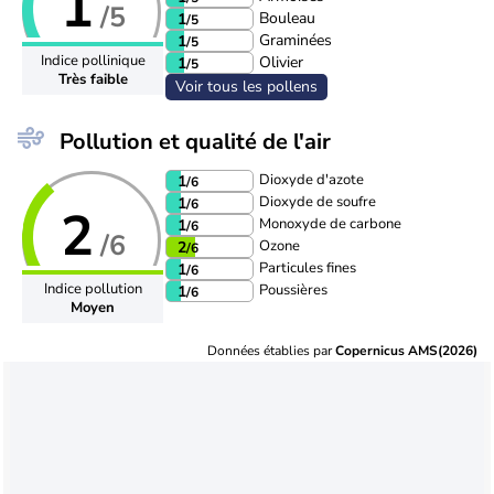
1
/5
Bouleau
1
/5
Graminées
1
/5
Indice pollinique
Olivier
1
/5
Très faible
Voir tous les pollens
Pollution et qualité de l'air
Dioxyde d'azote
1
/6
Dioxyde de soufre
1
/6
2
Monoxyde de carbone
1
/6
/6
Ozone
2
/6
Particules fines
1
/6
Indice pollution
Poussières
1
/6
Moyen
Données établies par
Copernicus AMS(2026)