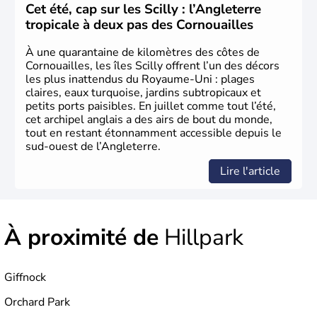
d’Union
, réunissant le
Royaume de Grande-Bretagne
et
Cet été, cap sur les Scilly : l’Angleterre
le
Royaume d’Irlande
. Puissance majeure du
Siècle des
tropicale à deux pas des Cornouailles
Lumières
, il s’illustre en
littérature
, en
sciences
et dans
l’innovation. Il devient en 1807 la première nation à abolir
À une quarantaine de kilomètres des côtes de
le
commerce d’esclaves
. Membre de l’
Union Européenne
Cornouailles, les îles Scilly offrent l’un des décors
à partir de 1973, le
Royaume-Uni
engage, dès les années
les plus inattendus du Royaume-Uni : plages
1980, d’importantes
réformes économiques
fondées sur
claires, eaux turquoise, jardins subtropicaux et
le
libéralisme
, influençant durablement son
petits ports paisibles. En juillet comme tout l’été,
développement. Son
histoire riche
continue de marquer
cet archipel anglais a des airs de bout du monde,
sa culture et son rayonnement international.
tout en restant étonnamment accessible depuis le
sud-ouest de l’Angleterre.
Lire l'article
À proximité de
Hillpark
Giffnock
Orchard Park