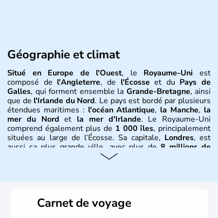
Géographie et climat
Situé en Europe de l'Ouest
, le
Royaume-Uni
est
composé de
l'Angleterre
, de
l'Écosse
et du
Pays de
Galles
, qui forment ensemble la
Grande-Bretagne
, ainsi
que de
l'Irlande du Nord
. Le pays est bordé par plusieurs
étendues maritimes :
l'océan Atlantique
,
la Manche
,
la
mer du Nord
et
la mer d'Irlande
. Le Royaume-Uni
comprend également plus de
1 000 îles
, principalement
situées au large de l’Écosse. Sa capitale,
Londres
, est
aussi sa plus grande ville, avec plus de
8 millions de
Londoniens
. La
population totale du Royaume-Uni
dépasse les
60 millions d’habitants
, appelés
Britanniques
.
Histoire et administration
Carnet de voyage
Le
Royaume-Uni
naît officiellement en 1801 avec l’
Acte