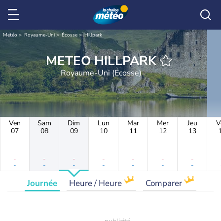
Météo
Royaume-Uni
Écosse
Hillpark
METEO HILLPARK
Royaume-Uni (Écosse)
Ven
Sam
Dim
Lun
Mar
Mer
Jeu
V
07
08
09
10
11
12
13
-
-
-
-
-
-
-
-
-
-
-
-
-
-
Journée
Heure / Heure
Comparer