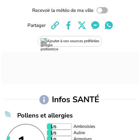
Recevoir la météo de ma ville
Partager
Ajouter à vos sources préférées
Infos SANTÉ
Pollens et allergies
Ambroisies
1
/5
Aulne
1
/5
Armoises
1
/5