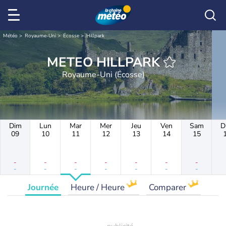
Météo
Royaume-Uni
Écosse
Hillpark
METEO HILLPARK
Royaume-Uni (Écosse)
Dim
Lun
Mar
Mer
Jeu
Ven
Sam
D
09
10
11
12
13
14
15
-
-
-
-
-
-
-
-
-
-
-
-
-
-
Journée
Heure / Heure
Comparer