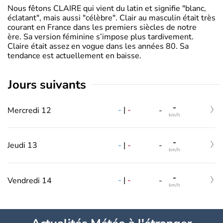
Nous fêtons CLAIRE qui vient du latin et signifie "blanc,
éclatant", mais aussi "célèbre". Clair au masculin était très
courant en France dans les premiers siècles de notre
ère. Sa version féminine s’impose plus tardivement.
Claire était assez en vogue dans les années 80. Sa
tendance est actuellement en baisse.
jours suivants
-
-
|
-
Mercredi 12
-
km/h
-
-
|
-
Jeudi 13
-
km/h
-
-
|
-
Vendredi 14
-
km/h