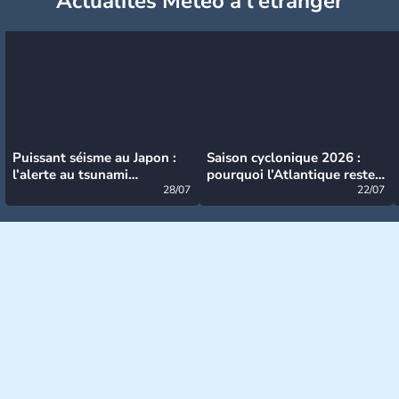
Actualités Météo à l'étranger
Puissant séisme au Japon :
Saison cyclonique 2026 :
l’alerte au tsunami
pourquoi l’Atlantique reste
désormais levée
28/07
très calme à ce stade ?
22/07