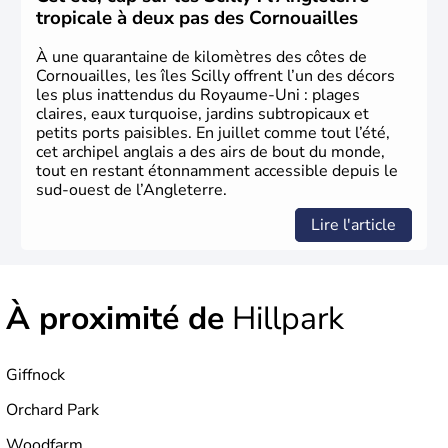
le
Royaume d’Irlande
. Puissance majeure du
Siècle des
tropicale à deux pas des Cornouailles
Lumières
, il s’illustre en
littérature
, en
sciences
et dans
l’innovation. Il devient en 1807 la première nation à abolir
À une quarantaine de kilomètres des côtes de
le
commerce d’esclaves
. Membre de l’
Union Européenne
Cornouailles, les îles Scilly offrent l’un des décors
à partir de 1973, le
Royaume-Uni
engage, dès les années
les plus inattendus du Royaume-Uni : plages
1980, d’importantes
réformes économiques
fondées sur
claires, eaux turquoise, jardins subtropicaux et
le
libéralisme
, influençant durablement son
petits ports paisibles. En juillet comme tout l’été,
développement. Son
histoire riche
continue de marquer
cet archipel anglais a des airs de bout du monde,
sa culture et son rayonnement international.
tout en restant étonnamment accessible depuis le
sud-ouest de l’Angleterre.
Lire l'article
À proximité de
Hillpark
Giffnock
Orchard Park
Woodfarm