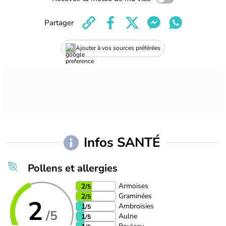
Partager
Ajouter à vos sources préférées
Infos SANTÉ
Pollens et allergies
Armoises
2
/5
Graminées
2
/5
2
Ambroisies
1
/5
/5
Aulne
1
/5