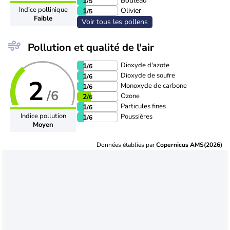
Bouleau
1
/5
Indice pollinique
Olivier
1
/5
Faible
Voir tous les pollens
Pollution et qualité de l'air
Dioxyde d'azote
1
/6
Dioxyde de soufre
1
/6
2
Monoxyde de carbone
1
/6
/6
Ozone
2
/6
Particules fines
1
/6
Indice pollution
Poussières
1
/6
Moyen
Données établies par
Copernicus AMS(2026)