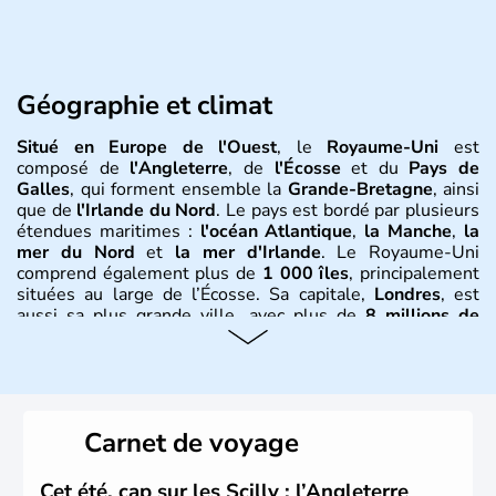
Géographie et climat
Situé en Europe de l'Ouest
, le
Royaume-Uni
est
composé de
l'Angleterre
, de
l'Écosse
et du
Pays de
Galles
, qui forment ensemble la
Grande-Bretagne
, ainsi
que de
l'Irlande du Nord
. Le pays est bordé par plusieurs
étendues maritimes :
l'océan Atlantique
,
la Manche
,
la
mer du Nord
et
la mer d'Irlande
. Le Royaume-Uni
comprend également plus de
1 000 îles
, principalement
situées au large de l’Écosse. Sa capitale,
Londres
, est
aussi sa plus grande ville, avec plus de
8 millions de
Londoniens
. La
population totale du Royaume-Uni
dépasse les
60 millions d’habitants
, appelés
Britanniques
.
Histoire et administration
Carnet de voyage
Le
Royaume-Uni
naît officiellement en 1801 avec l’
Acte
d’Union
, réunissant le
Royaume de Grande-Bretagne
et
Cet été, cap sur les Scilly : l’Angleterre