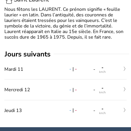
Nous fêtons les LAURENT. Ce prénom signifie « feuille
laurier » en latin. Dans l’antiquité, des couronnes de
lauriers étaient tressées pour les vainqueurs. C’est le
symbole de la victoire, du génie et de l’immortalité.
Laurent réapparait en Italie au 15e siècle. En France, son
succès dure de 1965 à 1975. Depuis, il se fait rare.
jours suivants
-
-
|
-
Mardi 11
-
km/h
-
-
|
-
Mercredi 12
-
km/h
-
-
|
-
Jeudi 13
-
km/h