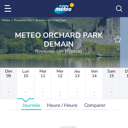
Météo
Royaume-Uni
Écosse
Orchard Park
METEO ORCHARD PARK
DEMAIN
Royaume-Uni (Écosse)
Dim
Lun
Mar
Mer
Jeu
Ven
Sam
D
09
10
11
12
13
14
15
-
-
-
-
-
-
-
-
-
-
-
-
-
-
Journée
Heure / Heure
Comparer