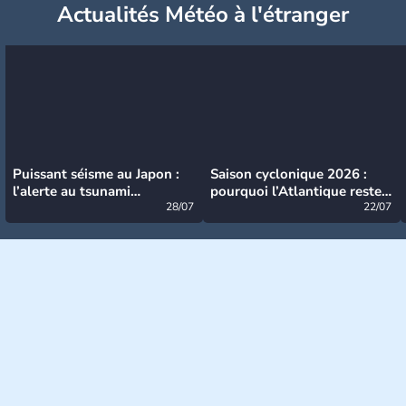
Actualités Météo à l'étranger
Puissant séisme au Japon :
Saison cyclonique 2026 :
l’alerte au tsunami
pourquoi l’Atlantique reste
désormais levée
28/07
très calme à ce stade ?
22/07