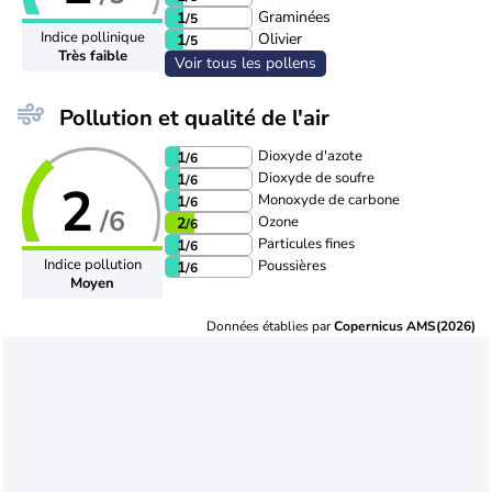
Graminées
1
/5
Indice pollinique
Olivier
1
/5
Très faible
Voir tous les pollens
Pollution et qualité de l'air
Dioxyde d'azote
1
/6
Dioxyde de soufre
1
/6
2
Monoxyde de carbone
1
/6
/6
Ozone
2
/6
Particules fines
1
/6
Indice pollution
Poussières
1
/6
Moyen
Données établies par
Copernicus AMS(2026)