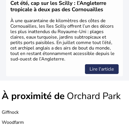
d’Union
, réunissant le
Royaume de Grande-Bretagne
et
Cet été, cap sur les Scilly : l’Angleterre
le
Royaume d’Irlande
. Puissance majeure du
Siècle des
tropicale à deux pas des Cornouailles
Lumières
, il s’illustre en
littérature
, en
sciences
et dans
l’innovation. Il devient en 1807 la première nation à abolir
À une quarantaine de kilomètres des côtes de
le
commerce d’esclaves
. Membre de l’
Union Européenne
Cornouailles, les îles Scilly offrent l’un des décors
à partir de 1973, le
Royaume-Uni
engage, dès les années
les plus inattendus du Royaume-Uni : plages
1980, d’importantes
réformes économiques
fondées sur
claires, eaux turquoise, jardins subtropicaux et
le
libéralisme
, influençant durablement son
petits ports paisibles. En juillet comme tout l’été,
développement. Son
histoire riche
continue de marquer
cet archipel anglais a des airs de bout du monde,
sa culture et son rayonnement international.
tout en restant étonnamment accessible depuis le
sud-ouest de l’Angleterre.
Lire l'article
À proximité de
Orchard Park
Giffnock
Woodfarm