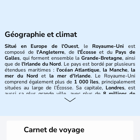
Géographie et climat
Situé en Europe de l'Ouest
, le
Royaume-Uni
est
composé de
l'Angleterre
, de
l'Écosse
et du
Pays de
Galles
, qui forment ensemble la
Grande-Bretagne
, ainsi
que de
l'Irlande du Nord
. Le pays est bordé par plusieurs
étendues maritimes :
l'océan Atlantique
,
la Manche
,
la
mer du Nord
et
la mer d'Irlande
. Le Royaume-Uni
comprend également plus de
1 000 îles
, principalement
situées au large de l’Écosse. Sa capitale,
Londres
, est
aussi sa plus grande ville, avec plus de
8 millions de
Londoniens
. La
population totale du Royaume-Uni
dépasse les
60 millions d’habitants
, appelés
Britanniques
.
Histoire et administration
Carnet de voyage
Le
Royaume-Uni
naît officiellement en 1801 avec l’
Acte