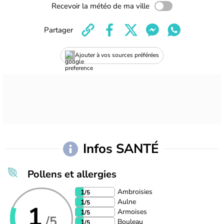
Recevoir la météo de ma ville
Partager
Ajouter à vos sources préférées
Infos SANTÉ
Pollens et allergies
Ambroisies
1
/5
Aulne
1
/5
1
Armoises
1
/5
/5
Bouleau
1
/5