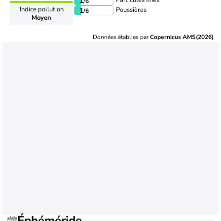
Particules fines
1
/6
Indice pollution
Poussières
1
/6
Moyen
Données établies par
Copernicus AMS(2026)
Éphéméride