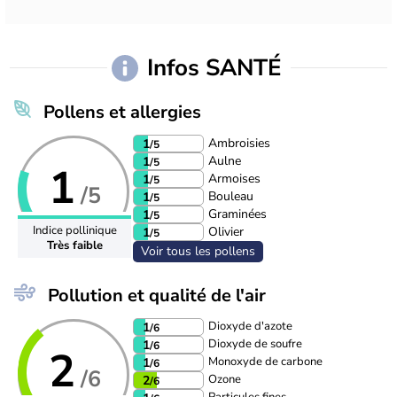
Infos SANTÉ
Pollens et allergies
Ambroisies
1
/5
Aulne
1
/5
1
Armoises
1
/5
/5
Bouleau
1
/5
Graminées
1
/5
Indice pollinique
Olivier
1
/5
Très faible
Voir tous les pollens
Pollution et qualité de l'air
Dioxyde d'azote
1
/6
Dioxyde de soufre
1
/6
2
Monoxyde de carbone
1
/6
/6
Ozone
2
/6