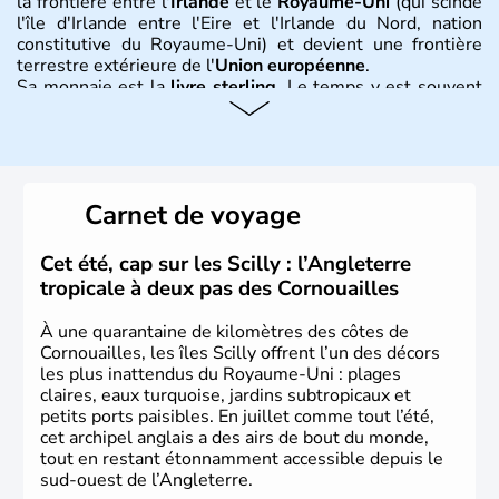
la frontière entre l'
Irlande
et le
Royaume-Uni
(qui scinde
l'île d'Irlande entre l'Eire et l'Irlande du Nord, nation
constitutive du Royaume-Uni) et devient une frontière
terrestre extérieure de l'
Union européenne
.
Sa monnaie est la
livre sterling
. Le temps y est souvent
instable avec de nombreuses précipitations : il s’agit d’un
climat océanique tempéré. La Croix de Saint-George est
l’emblème national qui sert d’illustration au drapeau
rouge et bleu bien connu.
Carnet de voyage
Histoire et administration
L'Angleterre est l’une des quatre nations constitutives du
Cet été, cap sur les Scilly : l’Angleterre
Royaume-Uni
. Elle est peuplée de plus de 50 millions
tropicale à deux pas des Cornouailles
d’habitants, les
Anglais
, et constitue à elle seule, près de
84% de la population de l’ensemble. Le pays s’est créé au
À une quarantaine de kilomètres des côtes de
Xème siècle et tient son nom des
Angles
, peuple
Cornouailles, les îles Scilly offrent l’un des décors
germanique installé sur ces terres. Première démocratie
les plus inattendus du Royaume-Uni : plages
parlementaire au monde, elle doit son développement à
claires, eaux turquoise, jardins subtropicaux et
l’essor industriel du XIXème siècle.
petits ports paisibles. En juillet comme tout l’été,
cet archipel anglais a des airs de bout du monde,
tout en restant étonnamment accessible depuis le
sud-ouest de l’Angleterre.