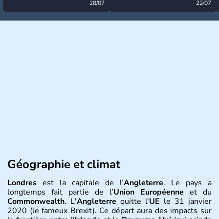
désormais levée
28/07
très calme à ce stade ?
22/07
Géographie et climat
Londres
est la capitale de l’
Angleterre
. Le pays a
longtemps fait partie de l’
Union Européenne
et du
Commonwealth
. L'
Angleterre
quitte l'
UE
le 31 janvier
2020 (le fameux Brexit). Ce départ aura des impacts sur