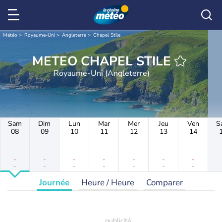
Météo
Royaume-Uni
Angleterre
Chapel Stile
METEO CHAPEL STILE
Royaume-Uni (Angleterre)
Sam
Dim
Lun
Mar
Mer
Jeu
Ven
S
08
09
10
11
12
13
14
-
-
-
-
-
-
-
-
-
-
-
-
-
-
Journée
Heure / Heure
Comparer