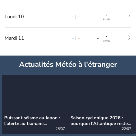
-
-
|
-
Lundi 10
-
km/h
-
-
|
-
Mardi 11
-
km/h
Actualités Météo à l'étranger
Puissant séisme au Japon :
Saison cyclonique 2026 :
l’alerte au tsunami
pourquoi l’Atlantique reste
désormais levée
28/07
très calme à ce stade ?
22/07