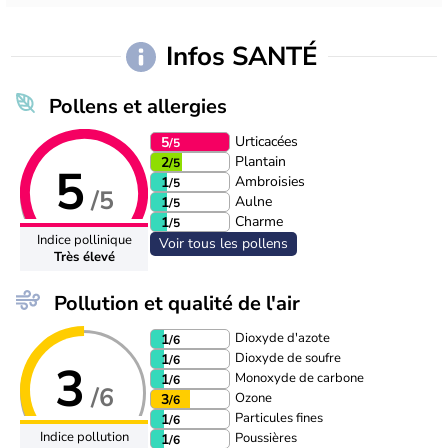
Infos SANTÉ
Pollens et allergies
Urticacées
5
/5
Plantain
2
/5
5
Ambroisies
1
/5
/5
Aulne
1
/5
Charme
1
/5
Indice pollinique
Voir tous les pollens
Très élevé
Pollution et qualité de l'air
Dioxyde d'azote
1
/6
Dioxyde de soufre
1
/6
3
Monoxyde de carbone
1
/6
/6
Ozone
3
/6
Particules fines
1
/6
Indice pollution
Poussières
1
/6