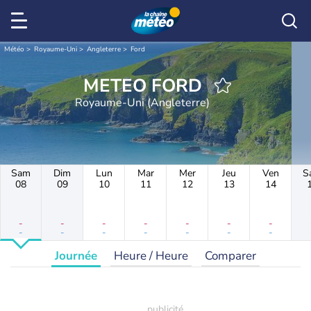
Météo
Royaume-Uni
Angleterre
Ford
METEO FORD
Royaume-Uni (Angleterre)
Sam
Dim
Lun
Mar
Mer
Jeu
Ven
S
08
09
10
11
12
13
14
-
-
-
-
-
-
-
-
-
-
-
-
-
-
Journée
Heure / Heure
Comparer