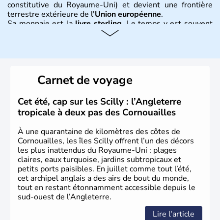
constitutive du Royaume-Uni) et devient une frontière
terrestre extérieure de l'
Union européenne
.
Sa monnaie est la
livre sterling
. Le temps y est souvent
instable avec de nombreuses précipitations : il s’agit d’un
climat océanique tempéré. La Croix de Saint-George est
l’emblème national qui sert d’illustration au drapeau
rouge et bleu bien connu.
Carnet de voyage
Histoire et administration
L'Angleterre est l’une des quatre nations constitutives du
Cet été, cap sur les Scilly : l’Angleterre
Royaume-Uni
. Elle est peuplée de plus de 50 millions
tropicale à deux pas des Cornouailles
d’habitants, les
Anglais
, et constitue à elle seule, près de
84% de la population de l’ensemble. Le pays s’est créé au
À une quarantaine de kilomètres des côtes de
Xème siècle et tient son nom des
Angles
, peuple
Cornouailles, les îles Scilly offrent l’un des décors
germanique installé sur ces terres. Première démocratie
les plus inattendus du Royaume-Uni : plages
parlementaire au monde, elle doit son développement à
claires, eaux turquoise, jardins subtropicaux et
l’essor industriel du XIXème siècle.
petits ports paisibles. En juillet comme tout l’été,
cet archipel anglais a des airs de bout du monde,
tout en restant étonnamment accessible depuis le
sud-ouest de l’Angleterre.
Lire l'article