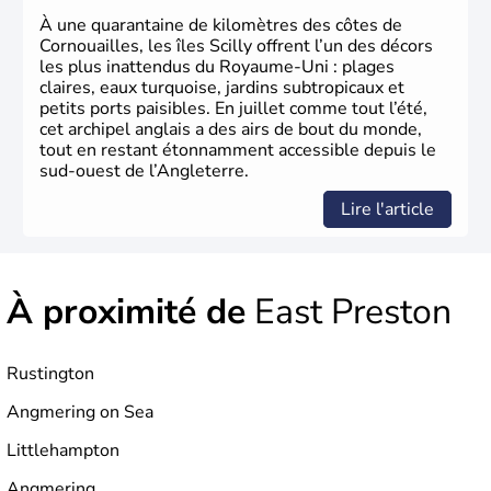
84% de la population de l’ensemble. Le pays s’est créé au
À une quarantaine de kilomètres des côtes de
Xème siècle et tient son nom des
Angles
, peuple
Cornouailles, les îles Scilly offrent l’un des décors
germanique installé sur ces terres. Première démocratie
les plus inattendus du Royaume-Uni : plages
parlementaire au monde, elle doit son développement à
claires, eaux turquoise, jardins subtropicaux et
l’essor industriel du XIXème siècle.
petits ports paisibles. En juillet comme tout l’été,
cet archipel anglais a des airs de bout du monde,
tout en restant étonnamment accessible depuis le
sud-ouest de l’Angleterre.
Lire l'article
À proximité de
East Preston
Rustington
Angmering on Sea
Littlehampton
Angmering