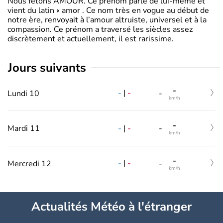
Nous fêtons AMOUR. Ce prénom parle de lui-même et
vient du latin « amor . Ce nom très en vogue au début de
notre ère, renvoyait à l’amour altruiste, universel et à la
compassion. Ce prénom a traversé les siècles assez
discrètement et actuellement, il est rarissime.
jours suivants
-
-
|
-
Lundi 10
-
km/h
-
-
|
-
Mardi 11
-
km/h
-
-
|
-
Mercredi 12
-
km/h
Actualités Météo à l'étranger