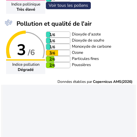
Indice pollinique
Voir tous les pollens
Très élevé
Pollution et qualité de l'air
Dioxyde d'azote
1
/6
Dioxyde de soufre
1
/6
3
Monoxyde de carbone
1
/6
/6
Ozone
3
/6
Particules fines
2
/6
Indice pollution
Poussières
2
/6
Dégradé
Données établies par
Copernicus AMS(2026)