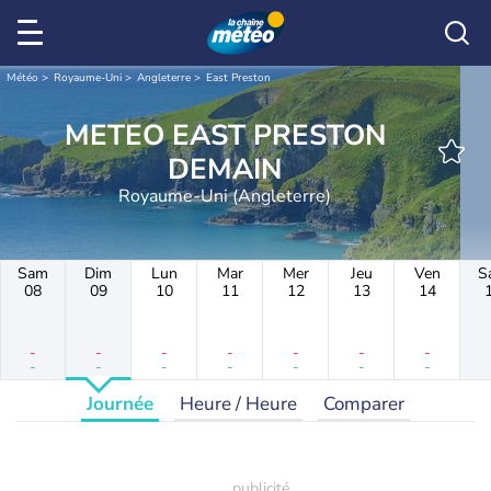
Météo
Royaume-Uni
Angleterre
East Preston
METEO EAST PRESTON
DEMAIN
Royaume-Uni (Angleterre)
Sam
Dim
Lun
Mar
Mer
Jeu
Ven
S
08
09
10
11
12
13
14
-
-
-
-
-
-
-
-
-
-
-
-
-
-
Journée
Heure / Heure
Comparer