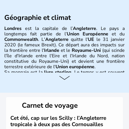
Géographie et climat
Londres
est la capitale de l’
Angleterre
. Le pays a
longtemps fait partie de l’
Union Européenne
et du
Commonwealth
. L'
Angleterre
quitte l'
UE
le 31 janvier
2020 (le fameux Brexit). Ce départ aura des impacts sur
la frontière entre l'
Irlande
et le
Royaume-Uni
(qui scinde
l'île d'Irlande entre l'Eire et l'Irlande du Nord, nation
constitutive du Royaume-Uni) et devient une frontière
terrestre extérieure de l'
Union européenne
.
Sa monnaie est la
livre sterling
. Le temps y est souvent
instable avec de nombreuses précipitations : il s’agit d’un
climat océanique tempéré. La Croix de Saint-George est
l’emblème national qui sert d’illustration au drapeau
rouge et bleu bien connu.
Carnet de voyage
Histoire et administration
L'Angleterre est l’une des quatre nations constitutives du
Cet été, cap sur les Scilly : l’Angleterre
Royaume-Uni
. Elle est peuplée de plus de 50 millions
tropicale à deux pas des Cornouailles
d’habitants, les
Anglais
, et constitue à elle seule, près de