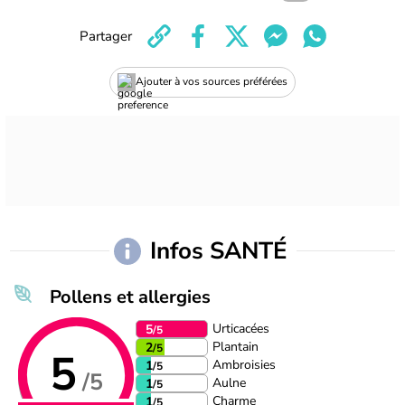
Partager
Ajouter à vos sources préférées
Infos SANTÉ
Pollens et allergies
Urticacées
5
/5
Plantain
2
/5
5
Ambroisies
1
/5
/5
Aulne
1
/5
Charme
1
/5