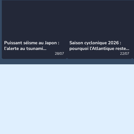
Puissant séisme au Japon :
Saison cyclonique 2026 :
l’alerte au tsunami
pourquoi l’Atlantique reste
désormais levée
28/07
très calme à ce stade ?
22/07