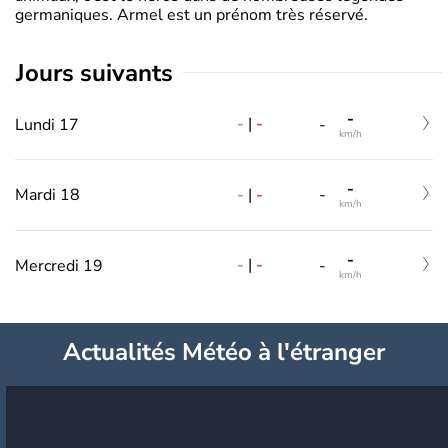
germaniques. Armel est un prénom très réservé.
jours suivants
-
-
|
-
Lundi 17
-
km/h
-
-
|
-
Mardi 18
-
km/h
-
-
|
-
Mercredi 19
-
km/h
Actualités Météo à l'étranger