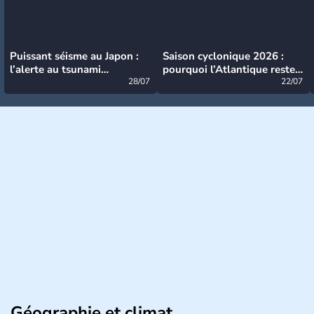
Puissant séisme au Japon :
Saison cyclonique 2026 :
l’alerte au tsunami
pourquoi l’Atlantique reste
désormais levée
28/07
très calme à ce stade ?
22/07
Géographie et climat