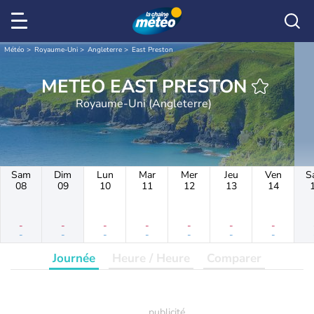
Météo
Royaume-Uni
Angleterre
East Preston
METEO EAST PRESTON
Royaume-Uni (Angleterre)
Sam
Dim
Lun
Mar
Mer
Jeu
Ven
S
08
09
10
11
12
13
14
-
-
-
-
-
-
-
-
-
-
-
-
-
-
Journée
Heure / Heure
Comparer