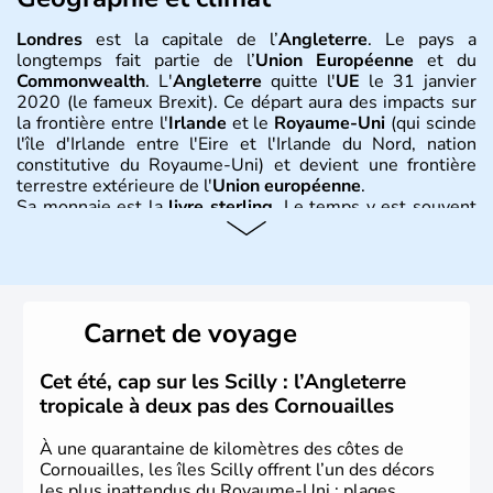
Londres
est la capitale de l’
Angleterre
. Le pays a
longtemps fait partie de l’
Union Européenne
et du
Commonwealth
. L'
Angleterre
quitte l'
UE
le 31 janvier
2020 (le fameux Brexit). Ce départ aura des impacts sur
la frontière entre l'
Irlande
et le
Royaume-Uni
(qui scinde
l'île d'Irlande entre l'Eire et l'Irlande du Nord, nation
constitutive du Royaume-Uni) et devient une frontière
terrestre extérieure de l'
Union européenne
.
Sa monnaie est la
livre sterling
. Le temps y est souvent
instable avec de nombreuses précipitations : il s’agit d’un
climat océanique tempéré. La Croix de Saint-George est
l’emblème national qui sert d’illustration au drapeau
rouge et bleu bien connu.
Carnet de voyage
Histoire et administration
L'Angleterre est l’une des quatre nations constitutives du
Cet été, cap sur les Scilly : l’Angleterre
Royaume-Uni
. Elle est peuplée de plus de 50 millions
tropicale à deux pas des Cornouailles
d’habitants, les
Anglais
, et constitue à elle seule, près de
84% de la population de l’ensemble. Le pays s’est créé au
À une quarantaine de kilomètres des côtes de
Xème siècle et tient son nom des
Angles
, peuple
Cornouailles, les îles Scilly offrent l’un des décors
germanique installé sur ces terres. Première démocratie
les plus inattendus du Royaume-Uni : plages