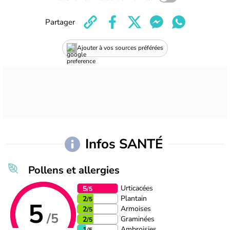
Partager
Ajouter à vos sources préférées
Infos SANTÉ
Pollens et allergies
Urticacées
5
/5
Plantain
2
/5
5
Armoises
2
/5
/5
Graminées
2
/5
Ambroisies
1
/5