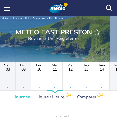
Météo
Royaume-Uni
Angleterre
East Preston
METEO EAST PRESTON
Royaume-Uni (Angleterre)
Sam
Dim
Lun
Mar
Mer
Jeu
Ven
S
08
09
10
11
12
13
14
-
-
-
-
-
-
-
-
-
-
-
-
-
-
Journée
Heure / Heure
Comparer