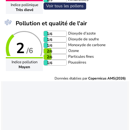
Indice pollinique
Voir tous les pollens
Très élevé
Pollution et qualité de l'air
Dioxyde d'azote
1
/6
Dioxyde de soufre
1
/6
2
Monoxyde de carbone
1
/6
/6
Ozone
2
/6
Particules fines
2
/6
Indice pollution
Poussières
1
/6
Moyen
Données établies par
Copernicus AMS(2026)