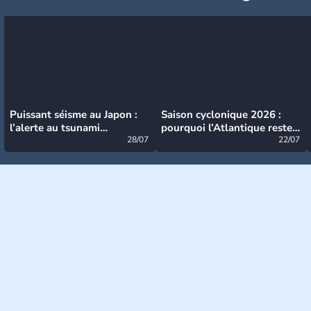
Puissant séisme au Japon :
Saison cyclonique 2026 :
l’alerte au tsunami
pourquoi l’Atlantique reste
désormais levée
28/07
très calme à ce stade ?
22/07