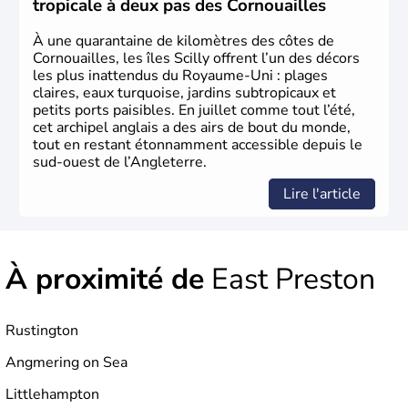
tropicale à deux pas des Cornouailles
d’habitants, les
Anglais
, et constitue à elle seule, près de
84% de la population de l’ensemble. Le pays s’est créé au
À une quarantaine de kilomètres des côtes de
Xème siècle et tient son nom des
Angles
, peuple
Cornouailles, les îles Scilly offrent l’un des décors
germanique installé sur ces terres. Première démocratie
les plus inattendus du Royaume-Uni : plages
parlementaire au monde, elle doit son développement à
claires, eaux turquoise, jardins subtropicaux et
l’essor industriel du XIXème siècle.
petits ports paisibles. En juillet comme tout l’été,
cet archipel anglais a des airs de bout du monde,
tout en restant étonnamment accessible depuis le
sud-ouest de l’Angleterre.
Lire l'article
À proximité de
East Preston
Rustington
Angmering on Sea
Littlehampton