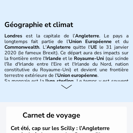
Géographie et climat
Londres
est la capitale de l’
Angleterre
. Le pays a
longtemps fait partie de l’
Union Européenne
et du
Commonwealth
. L'
Angleterre
quitte l'
UE
le 31 janvier
2020 (le fameux Brexit). Ce départ aura des impacts sur
la frontière entre l'
Irlande
et le
Royaume-Uni
(qui scinde
l'île d'Irlande entre l'Eire et l'Irlande du Nord, nation
constitutive du Royaume-Uni) et devient une frontière
terrestre extérieure de l'
Union européenne
.
Sa monnaie est la
livre sterling
. Le temps y est souvent
instable avec de nombreuses précipitations : il s’agit d’un
climat océanique tempéré. La Croix de Saint-George est
l’emblème national qui sert d’illustration au drapeau
rouge et bleu bien connu.
Carnet de voyage
Histoire et administration
L'Angleterre est l’une des quatre nations constitutives du
Cet été, cap sur les Scilly : l’Angleterre
Royaume-Uni
. Elle est peuplée de plus de 50 millions