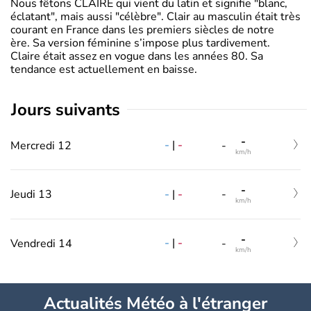
Nous fêtons CLAIRE qui vient du latin et signifie "blanc,
éclatant", mais aussi "célèbre". Clair au masculin était très
courant en France dans les premiers siècles de notre
ère. Sa version féminine s’impose plus tardivement.
Claire était assez en vogue dans les années 80. Sa
tendance est actuellement en baisse.
jours suivants
-
-
|
-
Mercredi 12
-
km/h
-
-
|
-
Jeudi 13
-
km/h
-
-
|
-
Vendredi 14
-
km/h
Actualités Météo à l'étranger