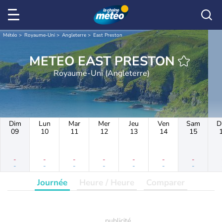
Météo
Royaume-Uni
Angleterre
East Preston
METEO EAST PRESTON
Royaume-Uni (Angleterre)
Dim
Lun
Mar
Mer
Jeu
Ven
Sam
D
09
10
11
12
13
14
15
-
-
-
-
-
-
-
-
-
-
-
-
-
-
Journée
Heure / Heure
Comparer