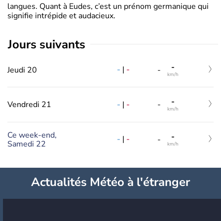
langues. Quant à Eudes, c’est un prénom germanique qui
signifie intrépide et audacieux.
jours suivants
-
-
|
-
Jeudi 20
-
km/h
-
-
|
-
Vendredi 21
-
km/h
Ce week-end,
-
-
|
-
-
Samedi 22
km/h
Actualités Météo à l'étranger