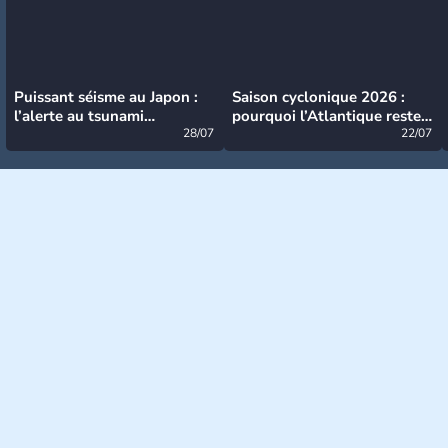
Puissant séisme au Japon :
Saison cyclonique 2026 :
l’alerte au tsunami
pourquoi l’Atlantique reste
désormais levée
28/07
très calme à ce stade ?
22/07