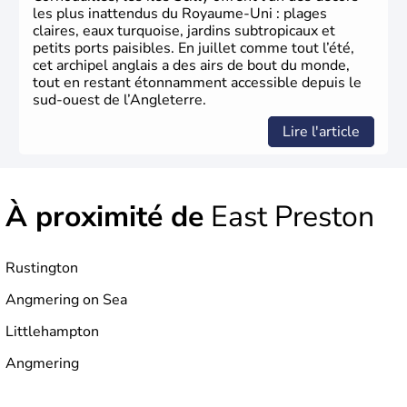
germanique installé sur ces terres. Première démocratie
les plus inattendus du Royaume-Uni : plages
parlementaire au monde, elle doit son développement à
claires, eaux turquoise, jardins subtropicaux et
l’essor industriel du XIXème siècle.
petits ports paisibles. En juillet comme tout l’été,
cet archipel anglais a des airs de bout du monde,
tout en restant étonnamment accessible depuis le
sud-ouest de l’Angleterre.
Lire l'article
À proximité de
East Preston
Rustington
Angmering on Sea
Littlehampton
Angmering