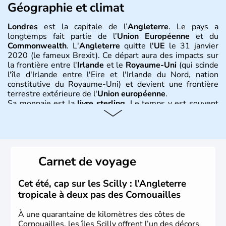
Géographie et climat
Londres
est la capitale de l’
Angleterre
. Le pays a
longtemps fait partie de l’
Union Européenne
et du
Commonwealth
. L'
Angleterre
quitte l'
UE
le 31 janvier
2020 (le fameux Brexit). Ce départ aura des impacts sur
la frontière entre l'
Irlande
et le
Royaume-Uni
(qui scinde
l'île d'Irlande entre l'Eire et l'Irlande du Nord, nation
constitutive du Royaume-Uni) et devient une frontière
terrestre extérieure de l'
Union européenne
.
Sa monnaie est la
livre sterling
. Le temps y est souvent
instable avec de nombreuses précipitations : il s’agit d’un
climat océanique tempéré. La Croix de Saint-George est
l’emblème national qui sert d’illustration au drapeau
rouge et bleu bien connu.
Carnet de voyage
Histoire et administration
L'Angleterre est l’une des quatre nations constitutives du
Cet été, cap sur les Scilly : l’Angleterre
Royaume-Uni
. Elle est peuplée de plus de 50 millions
tropicale à deux pas des Cornouailles
d’habitants, les
Anglais
, et constitue à elle seule, près de
84% de la population de l’ensemble. Le pays s’est créé au
À une quarantaine de kilomètres des côtes de
Xème siècle et tient son nom des
Angles
, peuple
Cornouailles, les îles Scilly offrent l’un des décors