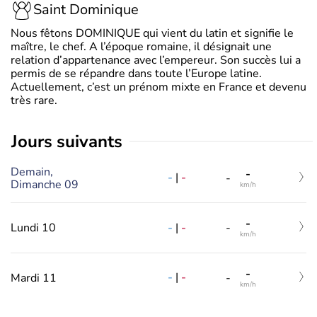
Saint Dominique
Nous fêtons DOMINIQUE qui vient du latin et signifie le
maître, le chef. A l’époque romaine, il désignait une
relation d’appartenance avec l’empereur. Son succès lui a
permis de se répandre dans toute l’Europe latine.
Actuellement, c’est un prénom mixte en France et devenu
très rare.
jours suivants
Demain,
-
-
|
-
-
Dimanche 09
km/h
-
-
|
-
Lundi 10
-
km/h
-
-
|
-
Mardi 11
-
km/h