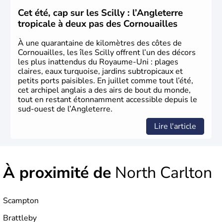
L'Angleterre est l’une des quatre nations constitutives du
Cet été, cap sur les Scilly : l’Angleterre
Royaume-Uni
. Elle est peuplée de plus de 50 millions
tropicale à deux pas des Cornouailles
d’habitants, les
Anglais
, et constitue à elle seule, près de
84% de la population de l’ensemble. Le pays s’est créé au
À une quarantaine de kilomètres des côtes de
Xème siècle et tient son nom des
Angles
, peuple
Cornouailles, les îles Scilly offrent l’un des décors
germanique installé sur ces terres. Première démocratie
les plus inattendus du Royaume-Uni : plages
parlementaire au monde, elle doit son développement à
claires, eaux turquoise, jardins subtropicaux et
l’essor industriel du XIXème siècle.
petits ports paisibles. En juillet comme tout l’été,
cet archipel anglais a des airs de bout du monde,
tout en restant étonnamment accessible depuis le
sud-ouest de l’Angleterre.
Lire l'article
À proximité de
North Carlton
Scampton
Brattleby