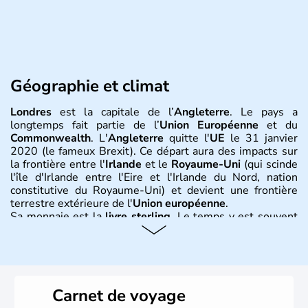
Géographie et climat
Londres
est la capitale de l’
Angleterre
. Le pays a
longtemps fait partie de l’
Union Européenne
et du
Commonwealth
. L'
Angleterre
quitte l'
UE
le 31 janvier
2020 (le fameux Brexit). Ce départ aura des impacts sur
la frontière entre l'
Irlande
et le
Royaume-Uni
(qui scinde
l'île d'Irlande entre l'Eire et l'Irlande du Nord, nation
constitutive du Royaume-Uni) et devient une frontière
terrestre extérieure de l'
Union européenne
.
Sa monnaie est la
livre sterling
. Le temps y est souvent
instable avec de nombreuses précipitations : il s’agit d’un
climat océanique tempéré. La Croix de Saint-George est
l’emblème national qui sert d’illustration au drapeau
rouge et bleu bien connu.
Carnet de voyage
Histoire et administration