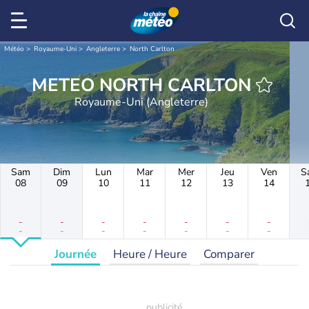
Météo
Royaume-Uni
Angleterre
North Carlton
METEO NORTH CARLTON
Royaume-Uni (Angleterre)
Sam
Dim
Lun
Mar
Mer
Jeu
Ven
S
08
09
10
11
12
13
14
-
-
-
-
-
-
-
-
-
-
-
-
-
-
Journée
Heure / Heure
Comparer