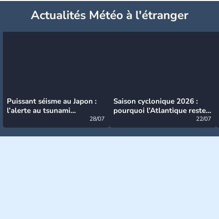
Actualités Météo à l'étranger
Puissant séisme au Japon :
Saison cyclonique 2026 :
l’alerte au tsunami
pourquoi l’Atlantique reste
désormais levée
28/07
très calme à ce stade ?
22/07