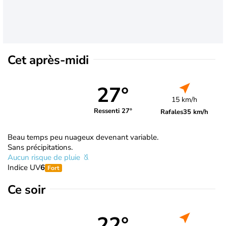
Cet après-midi
27°
15 km/h
Ressenti 27°
Rafales
35 km/h
Beau temps peu nuageux devenant variable.
Sans précipitations.
Aucun risque de pluie
Indice UV
6
Fort
Ce soir
22°