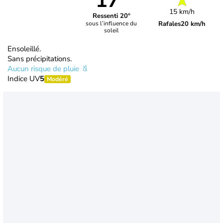
17°
15 km/h
Ressenti 20°
Rafales
20 km/h
sous l’influence du
soleil
Ensoleillé.
Sans précipitations.
Aucun risque de pluie
Indice UV
5
Modéré