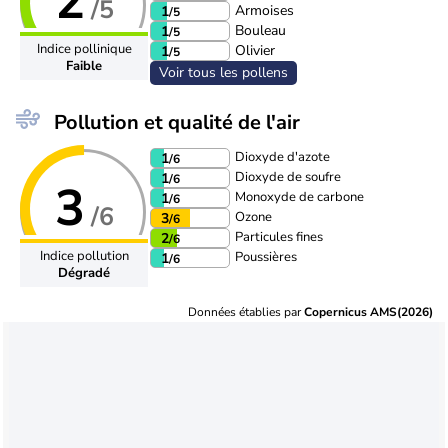
2
/5
Armoises
1
/5
Bouleau
1
/5
Indice pollinique
Olivier
1
/5
Faible
Voir tous les pollens
Pollution et qualité de l'air
Dioxyde d'azote
1
/6
Dioxyde de soufre
1
/6
3
Monoxyde de carbone
1
/6
/6
Ozone
3
/6
Particules fines
2
/6
Indice pollution
Poussières
1
/6
Dégradé
Données établies par
Copernicus AMS(2026)