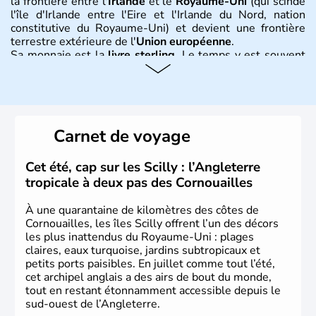
la frontière entre l'
Irlande
et le
Royaume-Uni
(qui scinde
l'île d'Irlande entre l'Eire et l'Irlande du Nord, nation
constitutive du Royaume-Uni) et devient une frontière
terrestre extérieure de l'
Union européenne
.
Sa monnaie est la
livre sterling
. Le temps y est souvent
instable avec de nombreuses précipitations : il s’agit d’un
climat océanique tempéré. La Croix de Saint-George est
l’emblème national qui sert d’illustration au drapeau
rouge et bleu bien connu.
Carnet de voyage
Histoire et administration
L'Angleterre est l’une des quatre nations constitutives du
Cet été, cap sur les Scilly : l’Angleterre
Royaume-Uni
. Elle est peuplée de plus de 50 millions
tropicale à deux pas des Cornouailles
d’habitants, les
Anglais
, et constitue à elle seule, près de
84% de la population de l’ensemble. Le pays s’est créé au
À une quarantaine de kilomètres des côtes de
Xème siècle et tient son nom des
Angles
, peuple
Cornouailles, les îles Scilly offrent l’un des décors
germanique installé sur ces terres. Première démocratie
les plus inattendus du Royaume-Uni : plages
parlementaire au monde, elle doit son développement à
claires, eaux turquoise, jardins subtropicaux et
l’essor industriel du XIXème siècle.
petits ports paisibles. En juillet comme tout l’été,
cet archipel anglais a des airs de bout du monde,
tout en restant étonnamment accessible depuis le
sud-ouest de l’Angleterre.