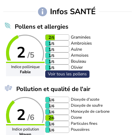
Infos SANTÉ
Pollens et allergies
Graminées
2
/5
Ambroisies
1
/5
2
Aulne
1
/5
/5
Armoises
1
/5
Bouleau
1
/5
Indice pollinique
Olivier
1
/5
Faible
Voir tous les pollens
Pollution et qualité de l'air
Dioxyde d'azote
1
/6
Dioxyde de soufre
1
/6
2
Monoxyde de carbone
1
/6
/6
Ozone
2
/6
Particules fines
1
/6
Indice pollution
Poussières
1
/6
Moyen