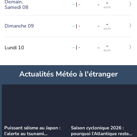
Demain,
-
-
|
-
-
Samedi 08
km/h
-
-
|
-
Dimanche 09
-
km/h
-
-
|
-
Lundi 10
-
km/h
Actualités Météo à l'étranger
Puissant séisme au Japon :
Saison cyclonique 2026 :
l’alerte au tsunami
pourquoi l’Atlantique reste