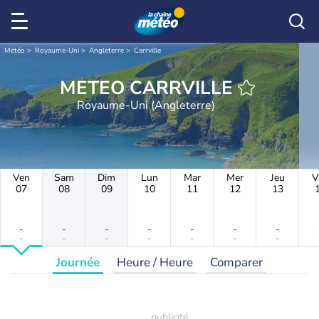
Météo
Royaume-Uni
Angleterre
Carrville
METEO CARRVILLE
Royaume-Uni (Angleterre)
Ven
Sam
Dim
Lun
Mar
Mer
Jeu
V
07
08
09
10
11
12
13
-
-
-
-
-
-
-
-
-
-
-
-
-
-
Journée
Heure / Heure
Comparer