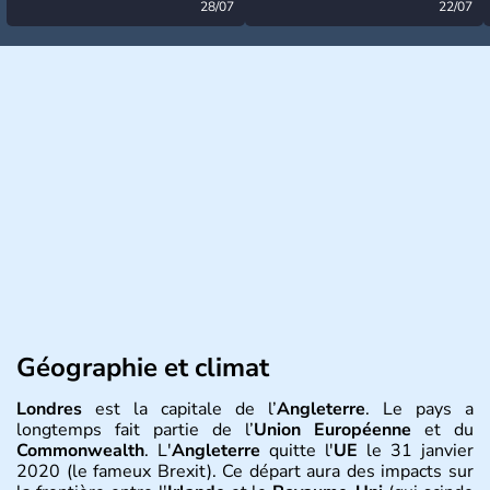
désormais levée
28/07
très calme à ce stade ?
22/07
Géographie et climat
Londres
est la capitale de l’
Angleterre
. Le pays a
longtemps fait partie de l’
Union Européenne
et du
Commonwealth
. L'
Angleterre
quitte l'
UE
le 31 janvier
2020 (le fameux Brexit). Ce départ aura des impacts sur