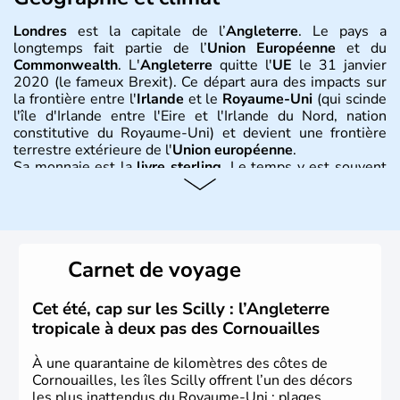
Londres
est la capitale de l’
Angleterre
. Le pays a
longtemps fait partie de l’
Union Européenne
et du
Commonwealth
. L'
Angleterre
quitte l'
UE
le 31 janvier
2020 (le fameux Brexit). Ce départ aura des impacts sur
la frontière entre l'
Irlande
et le
Royaume-Uni
(qui scinde
l'île d'Irlande entre l'Eire et l'Irlande du Nord, nation
constitutive du Royaume-Uni) et devient une frontière
terrestre extérieure de l'
Union européenne
.
Sa monnaie est la
livre sterling
. Le temps y est souvent
instable avec de nombreuses précipitations : il s’agit d’un
climat océanique tempéré. La Croix de Saint-George est
l’emblème national qui sert d’illustration au drapeau
rouge et bleu bien connu.
Carnet de voyage
Histoire et administration
L'Angleterre est l’une des quatre nations constitutives du
Cet été, cap sur les Scilly : l’Angleterre
Royaume-Uni
. Elle est peuplée de plus de 50 millions
tropicale à deux pas des Cornouailles
d’habitants, les
Anglais
, et constitue à elle seule, près de
84% de la population de l’ensemble. Le pays s’est créé au
À une quarantaine de kilomètres des côtes de
Xème siècle et tient son nom des
Angles
, peuple
Cornouailles, les îles Scilly offrent l’un des décors
germanique installé sur ces terres. Première démocratie
les plus inattendus du Royaume-Uni : plages