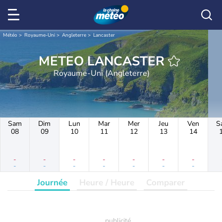
Météo
Royaume-Uni
Angleterre
Lancaster
METEO LANCASTER
Royaume-Uni (Angleterre)
Sam
Dim
Lun
Mar
Mer
Jeu
Ven
S
08
09
10
11
12
13
14
-
-
-
-
-
-
-
-
-
-
-
-
-
-
Journée
Heure / Heure
Comparer