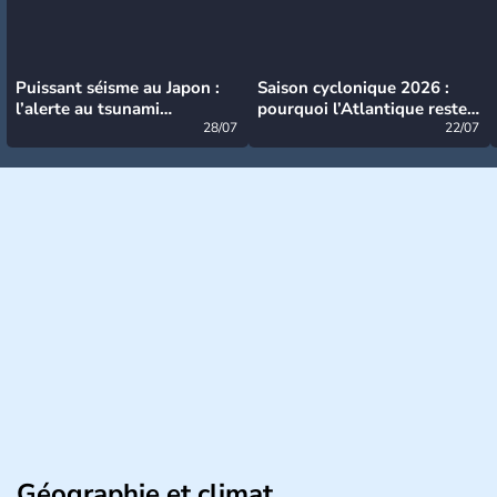
Puissant séisme au Japon :
Saison cyclonique 2026 :
l’alerte au tsunami
pourquoi l’Atlantique reste
désormais levée
28/07
très calme à ce stade ?
22/07
Géographie et climat