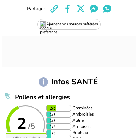
Partager
Ajouter à vos sources préférées
Infos SANTÉ
Pollens et allergies
Graminées
2
/5
Ambroisies
1
/5
2
Aulne
1
/5
/5
Armoises
1
/5
Bouleau
1
/5