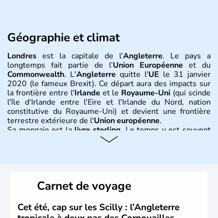
Géographie et climat
Londres
est la capitale de l’
Angleterre
. Le pays a
longtemps fait partie de l’
Union Européenne
et du
Commonwealth
. L'
Angleterre
quitte l'
UE
le 31 janvier
2020 (le fameux Brexit). Ce départ aura des impacts sur
la frontière entre l'
Irlande
et le
Royaume-Uni
(qui scinde
l'île d'Irlande entre l'Eire et l'Irlande du Nord, nation
constitutive du Royaume-Uni) et devient une frontière
terrestre extérieure de l'
Union européenne
.
Sa monnaie est la
livre sterling
. Le temps y est souvent
instable avec de nombreuses précipitations : il s’agit d’un
climat océanique tempéré. La Croix de Saint-George est
l’emblème national qui sert d’illustration au drapeau
rouge et bleu bien connu.
Carnet de voyage
Histoire et administration
L'Angleterre est l’une des quatre nations constitutives du
Cet été, cap sur les Scilly : l’Angleterre
Royaume-Uni
. Elle est peuplée de plus de 50 millions