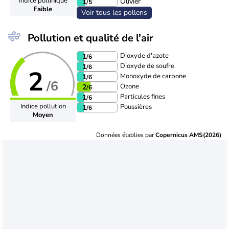
Indice pollinique
Olivier
1
/5
Faible
Voir tous les pollens
Pollution et qualité de l'air
Dioxyde d'azote
1
/6
Dioxyde de soufre
1
/6
2
Monoxyde de carbone
1
/6
/6
Ozone
2
/6
Particules fines
1
/6
Indice pollution
Poussières
1
/6
Moyen
Données établies par
Copernicus AMS(2026)