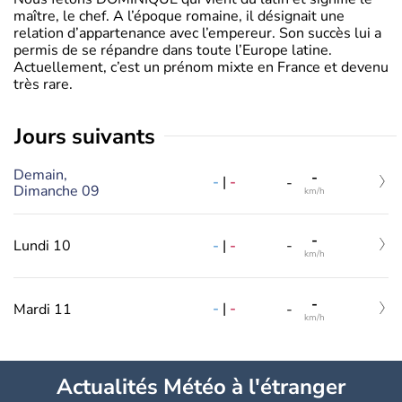
maître, le chef. A l’époque romaine, il désignait une
relation d’appartenance avec l’empereur. Son succès lui a
permis de se répandre dans toute l’Europe latine.
Actuellement, c’est un prénom mixte en France et devenu
très rare.
jours suivants
Demain,
-
-
|
-
-
Dimanche 09
km/h
-
-
|
-
Lundi 10
-
km/h
-
-
|
-
Mardi 11
-
km/h
Actualités Météo à l'étranger