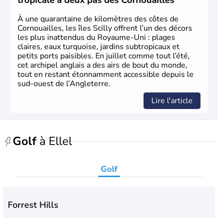
tropicale à deux pas des Cornouailles
d’habitants, les
Anglais
, et constitue à elle seule, près de
84% de la population de l’ensemble. Le pays s’est créé au
À une quarantaine de kilomètres des côtes de
Xème siècle et tient son nom des
Angles
, peuple
Cornouailles, les îles Scilly offrent l’un des décors
germanique installé sur ces terres. Première démocratie
les plus inattendus du Royaume-Uni : plages
parlementaire au monde, elle doit son développement à
claires, eaux turquoise, jardins subtropicaux et
l’essor industriel du XIXème siècle.
petits ports paisibles. En juillet comme tout l’été,
cet archipel anglais a des airs de bout du monde,
tout en restant étonnamment accessible depuis le
sud-ouest de l’Angleterre.
Lire l'article
Golf
à Ellel
Golf
Forrest Hills