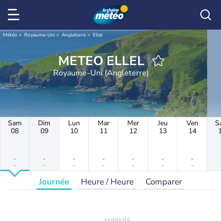
Météo
Royaume-Uni
Angleterre
Ellel
METEO ELLEL
Royaume-Uni (Angleterre)
Sam
Dim
Lun
Mar
Mer
Jeu
Ven
S
08
09
10
11
12
13
14
-
-
-
-
-
-
-
-
-
-
-
-
-
-
Journée
Heure / Heure
Comparer