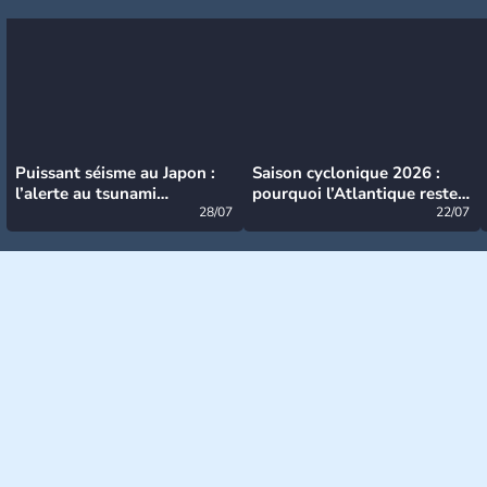
Puissant séisme au Japon :
Saison cyclonique 2026 :
l’alerte au tsunami
pourquoi l’Atlantique reste
désormais levée
28/07
très calme à ce stade ?
22/07