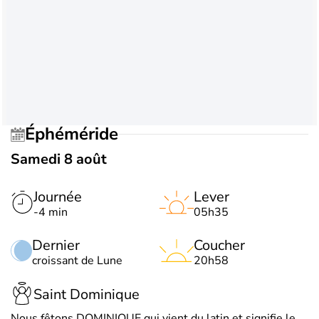
Éphéméride
Samedi 8 août
Journée
Lever
-4 min
05h35
Dernier
Coucher
croissant de Lune
20h58
Saint Dominique
Nous fêtons DOMINIQUE qui vient du latin et signifie le