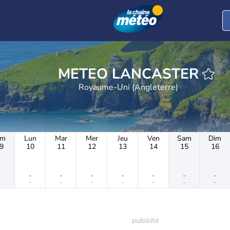
r
METEO LANCASTER
Royaume-Uni (Angleterre)
im
Lun
Mar
Mer
Jeu
Ven
Sam
Dim
9
10
11
12
13
14
15
16
-
-
-
-
-
-
-
-
-
-
-
-
-
-
-
-