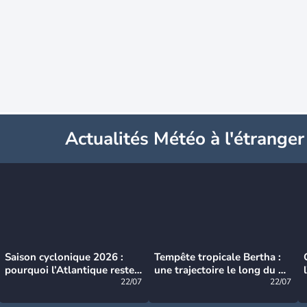
Actualités Météo à l'étranger
Saison cyclonique 2026 :
Tempête tropicale Bertha :
pourquoi l’Atlantique reste
une trajectoire le long du du
très calme à ce stade ?
22/07
littoral américain
22/07