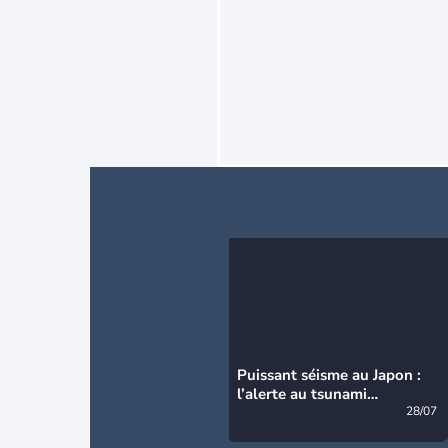
Puissant séisme au Japon :
l’alerte au tsunami
désormais levée
28/07