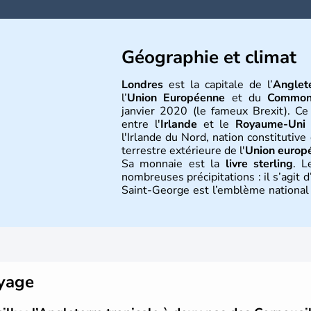
Géographie et climat
Londres
est la capitale de l’
Anglet
l’
Union Européenne
et du
Common
janvier 2020 (le fameux Brexit). Ce
entre l'
Irlande
et le
Royaume-Uni
(
l'Irlande du Nord, nation constitutiv
terrestre extérieure de l'
Union europ
Sa monnaie est la
livre sterling
. L
nombreuses précipitations : il s’agit
Saint-George est l’emblème national q
bleu bien connu.
Histoire et administra
L'Angleterre est l’une des quatre na
est peuplée de plus de 50 millions d
oyage
seule, près de 84% de la population 
siècle et tient son nom des
Angles
,