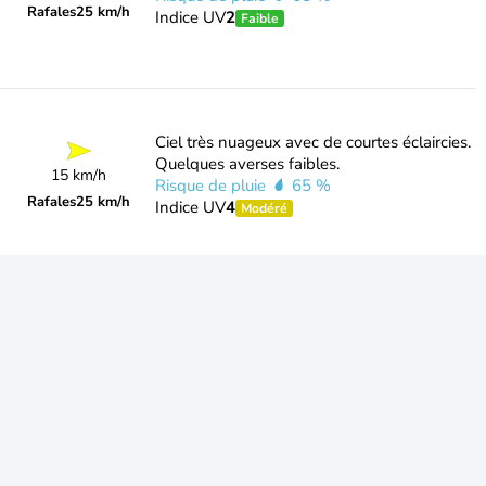
Rafales
25 km/h
Indice UV
2
Faible
Ciel très nuageux avec de courtes éclaircies.
Quelques averses faibles.
15 km/h
Risque de pluie
65 %
Rafales
25 km/h
Indice UV
4
Modéré