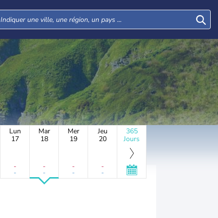
Lun
Mar
Mer
Jeu
365
17
18
19
20
Jours
-
-
-
-
-
-
-
-