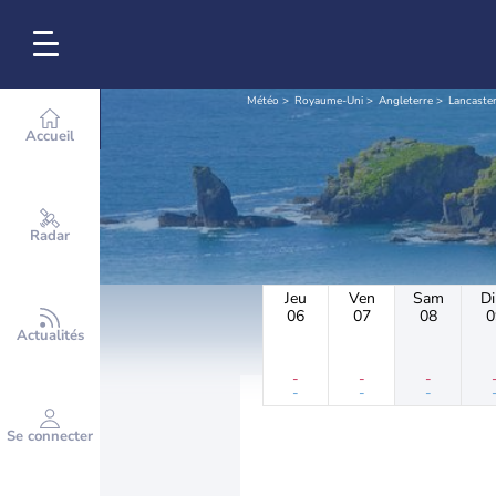
Météo
Royaume-Uni
Angleterre
Lancaste
Accueil
Radar
Jeu
Ven
Sam
D
06
07
08
0
Actualités
-
-
-
-
-
-
Se connecter