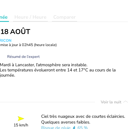
née
Heure / Heure
Comparer
 18 AOÛT
TRICON
mise à jour à
02h45
(heure locale)
Résumé de l’expert
Mardi à Lancaster, l'atmosphère sera instable.
Les températures évolueront entre 14 et 17°C au cours de la
journée.
Voir la nuit
Ciel très nuageux avec de courtes éclaircies.
Quelques averses faibles.
15 km/h
Risque de pluie
65 %