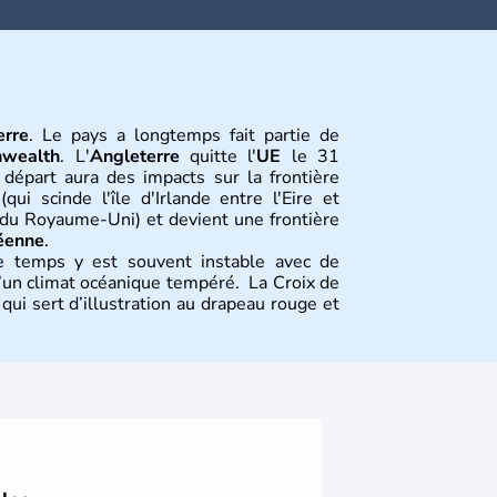
erre
. Le pays a longtemps fait partie de
wealth
. L'
Angleterre
quitte l'
UE
le 31
 départ aura des impacts sur la frontière
qui scinde l'île d'Irlande entre l'Eire et
e du Royaume-Uni) et devient une frontière
éenne
.
e temps y est souvent instable avec de
 d’un climat océanique tempéré. La Croix de
ui sert d’illustration au drapeau rouge et
tion
tions constitutives du
Royaume-Uni
. Elle
’habitants, les
Anglais
, et constitue à elle
de l’ensemble. Le pays s’est créé au Xème
 peuple germanique installé sur ces terres.