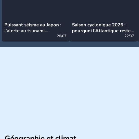
Puissant séisme au Japon :
Saison cyclonique 2026 :
l’alerte au tsunami
pourquoi l’Atlantique reste
désormais levée
28/07
très calme à ce stade ?
22/07
Géographie et climat