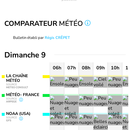
COMPARATEUR
MÉTÉO
Bulletin établi par
Régis CRÊPET
Dimanche 9
06h
07h
08h
09h
10h
1
LA CHAÎNE
MÉTÉO
SOURCE
METEO CONSULT
MÉTÉO- FRANCE
SOURCE
ARPEGE
NOAA (USA)
SOURCE
GFS