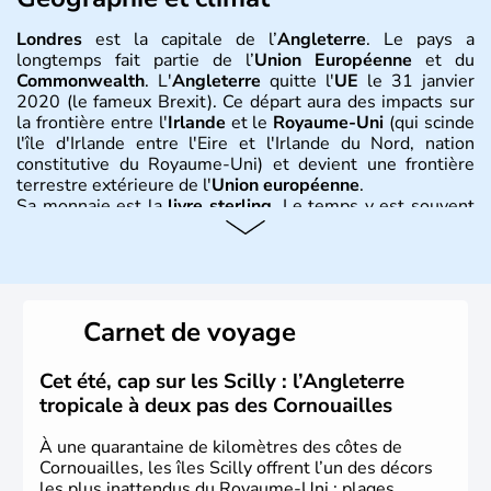
Londres
est la capitale de l’
Angleterre
. Le pays a
longtemps fait partie de l’
Union Européenne
et du
Commonwealth
. L'
Angleterre
quitte l'
UE
le 31 janvier
2020 (le fameux Brexit). Ce départ aura des impacts sur
la frontière entre l'
Irlande
et le
Royaume-Uni
(qui scinde
l'île d'Irlande entre l'Eire et l'Irlande du Nord, nation
constitutive du Royaume-Uni) et devient une frontière
terrestre extérieure de l'
Union européenne
.
Sa monnaie est la
livre sterling
. Le temps y est souvent
instable avec de nombreuses précipitations : il s’agit d’un
climat océanique tempéré. La Croix de Saint-George est
l’emblème national qui sert d’illustration au drapeau
rouge et bleu bien connu.
Carnet de voyage
Histoire et administration
L'Angleterre est l’une des quatre nations constitutives du
Cet été, cap sur les Scilly : l’Angleterre
Royaume-Uni
. Elle est peuplée de plus de 50 millions
tropicale à deux pas des Cornouailles
d’habitants, les
Anglais
, et constitue à elle seule, près de
84% de la population de l’ensemble. Le pays s’est créé au
À une quarantaine de kilomètres des côtes de
Xème siècle et tient son nom des
Angles
, peuple
Cornouailles, les îles Scilly offrent l’un des décors
germanique installé sur ces terres. Première démocratie
les plus inattendus du Royaume-Uni : plages