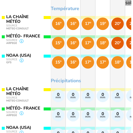
Température
LA CHAÎNE
MÉTÉO
16°
16°
17°
19°
20°
2
SOURCE
METEO CONSULT
MÉTÉO- FRANCE
SOURCE
15°
16°
17°
18°
20°
2
ARPEGE
NOAA (USA)
SOURCE
15°
16°
17°
17°
18°
1
GFS
Précipitations
LA CHAÎNE
MÉTÉO
0
0
0
0
0
mm
mm
mm
mm
mm
m
SOURCE
METEO CONSULT
MÉTÉO- FRANCE
SOURCE
0
0
0
0
0
ARPEGE
mm
mm
mm
mm
mm
m
NOAA (USA)
SOURCE