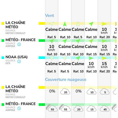
Vent
LA CHAÎNE
MÉTÉO
Calme
Calme
Calme
Calme
10
1
SOURCE
km/h
km
METEO CONSULT
Raf. 5
Raf. 10
Raf. 5
Raf. 10
Raf. 20
Raf
MÉTÉO- FRANCE
SOURCE
10
Calme
Calme
Calme
10
1
ARPEGE
km/h
km/h
km
Raf. 10
Raf. 10
Raf. 10
Raf. 15
Raf. 15
Raf
NOAA (USA)
SOURCE
Calme
Calme
Calme
10
15
1
GFS
km/h
km/h
km
Raf. 5
Raf. 5
Raf. 10
Raf. 10
Raf. 20
Raf
Couverture nuageuse
LA CHAÎNE
MÉTÉO
0%
0%
20
10
5
SOURCE
METEO CONSULT
MÉTÉO- FRANCE
SOURCE
55
55
20
15
45
ARPEGE