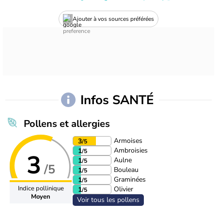
Ajouter à vos sources préférées
Infos SANTÉ
Pollens et allergies
Armoises
3
/5
Ambroisies
1
/5
3
Aulne
1
/5
/5
Bouleau
1
/5
Graminées
1
/5
Indice pollinique
Olivier
1
/5
Moyen
Voir tous les pollens