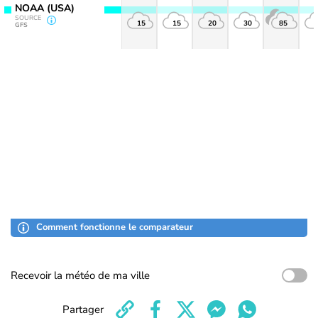
NOAA (USA)
SOURCE
15
15
20
30
85
GFS
Comment fonctionne le comparateur
Recevoir la météo de ma ville
Partager