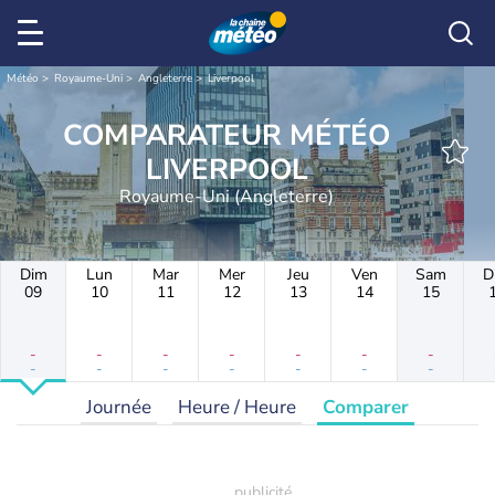
Météo
Royaume-Uni
Angleterre
Liverpool
COMPARATEUR MÉTÉO
LIVERPOOL
Royaume-Uni (Angleterre)
Dim
Lun
Mar
Mer
Jeu
Ven
Sam
D
09
10
11
12
13
14
15
-
-
-
-
-
-
-
-
-
-
-
-
-
-
Journée
Heure / Heure
Comparer