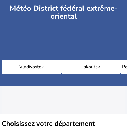
Météo District fédéral extrême-
oriental
Vladivostok
Iakoutsk
Pe
Choisissez
votre département