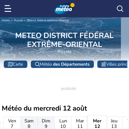
Météo
Russie
District fédéral extrême-oriental
METEO DISTRICT FÉDÉRAL
EXTRÊME-ORIENTAL
Russie
Carte
Météo
des Départements
Villes princ
Météo du
mercredi 12 août
Ven
Sam
Dim
Lun
Mar
Mer
Jeu
7
8
9
10
11
12
13