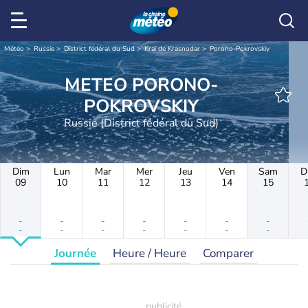
Météo
Russie
District fédéral du Sud
Kraï de Krasnodar
Porono-Pokrovskiy
METEO PORONO-
POKROVSKIY
Russie (District fédéral du Sud)
Dim
Lun
Mar
Mer
Jeu
Ven
Sam
D
09
10
11
12
13
14
15
-
-
-
-
-
-
-
-
-
-
-
-
-
-
Journée
Heure / Heure
Comparer