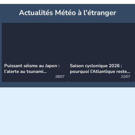
Actualités Météo à l'étranger
Puissant séisme au Japon :
Saison cyclonique 2026 :
l’alerte au tsunami
pourquoi l’Atlantique reste
désormais levée
28/07
très calme à ce stade ?
22/07