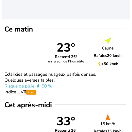
Ce matin
23°
Calme
Rafales
20 km/h
Ressenti 26°
en raison de l'humidité
>50 km/h
Eclaircies et passages nuageux parfois denses.
Quelques averses faibles.
Risque de pluie
50 %
Indice UV
6
Fort
Cet après-midi
33°
15 km/h
Ressenti 36°
Rafales
35 km/h