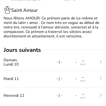
Saint Amour
Nous fêtons AMOUR. Ce prénom parle de lui-même et
vient du latin « amor . Ce nom très en vogue au début de
notre ère, renvoyait à l’amour altruiste, universel et à la
compassion. Ce prénom a traversé les siècles assez
discrètement et actuellement, il est rarissime.
jours suivants
Demain,
-
-
|
-
-
Lundi 10
km/h
-
-
|
-
Mardi 11
-
km/h
-
-
|
-
Mercredi 12
-
km/h