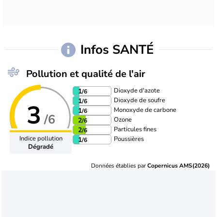
Infos SANTÉ
Pollution et qualité de l'air
Dioxyde d'azote
1
/6
Dioxyde de soufre
1
/6
3
Monoxyde de carbone
1
/6
/6
Ozone
2
/6
Particules fines
2
/6
Indice pollution
Poussières
1
/6
Dégradé
Données établies par
Copernicus AMS(2026)