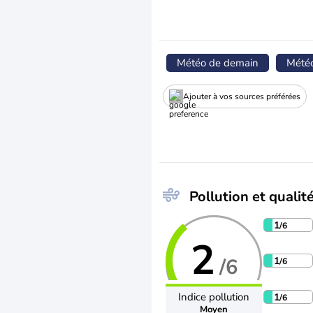
Météo de demain
Mété
Ajouter à vos sources préférées
Pollution et qualité
1
/6
2
/6
1
/6
Indice pollution
1
/6
Moyen