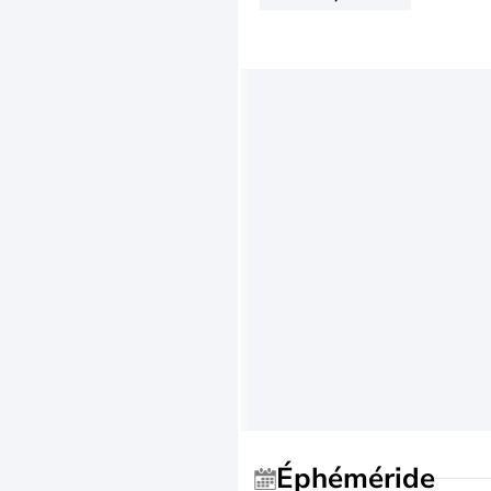
Éphéméride