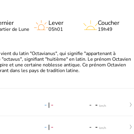
rnier
Lever
Coucher
artier de Lune
05h01
19h49
ient du latin "Octavianus", qui signifie "appartenant à
"octavus", signifiant "huitième" en latin. Le prénom Octavien
pire et une certaine noblesse antique. Ce prénom Octavien
rant dans les pays de tradition latine.
-
|
-
-
-
km/h
-
|
-
-
-
km/h