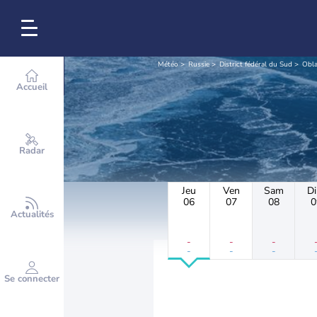
Météo
Russie
District fédéral du Sud
Obla
Accueil
Radar
Jeu
Ven
Sam
D
06
07
08
0
Actualités
-
-
-
-
-
-
Se connecter