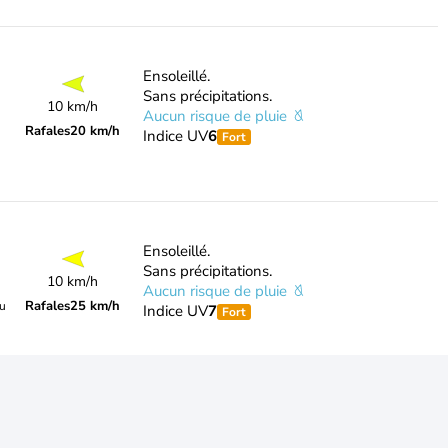
Ensoleillé.
Sans précipitations.
10 km/h
Aucun risque de pluie
Rafales
20 km/h
Indice UV
6
Fort
Ensoleillé.
Sans précipitations.
10 km/h
Aucun risque de pluie
Rafales
25 km/h
du
Indice UV
7
Fort