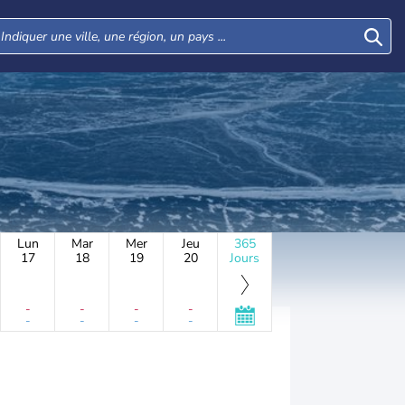
Lun
Mar
Mer
Jeu
365
17
18
19
20
Jours
-
-
-
-
-
-
-
-