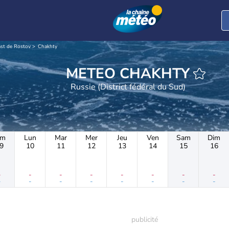
st de Rostov
Chakhty
METEO CHAKHTY
Russie (District fédéral du Sud)
im
Lun
Mar
Mer
Jeu
Ven
Sam
Dim
9
10
11
12
13
14
15
16
-
-
-
-
-
-
-
-
-
-
-
-
-
-
-
-