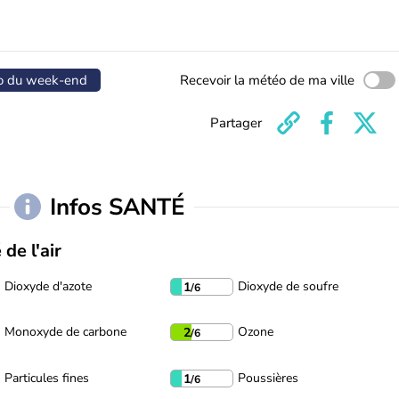
o du week-end
Recevoir la météo de ma ville
Partager
Infos SANTÉ
 de l'air
Dioxyde d'azote
Dioxyde de soufre
1
/6
Monoxyde de carbone
Ozone
2
/6
Particules fines
Poussières
1
/6