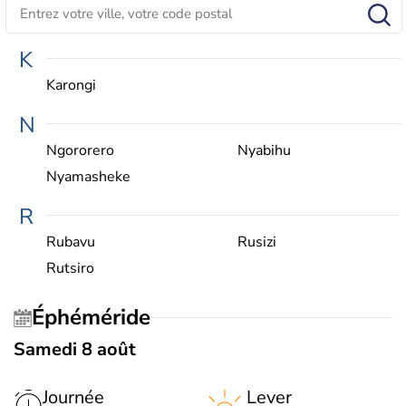
K
Karongi
N
Ngororero
Nyabihu
Nyamasheke
R
Rubavu
Rusizi
Rutsiro
Éphéméride
Samedi 8 août
Journée
Lever