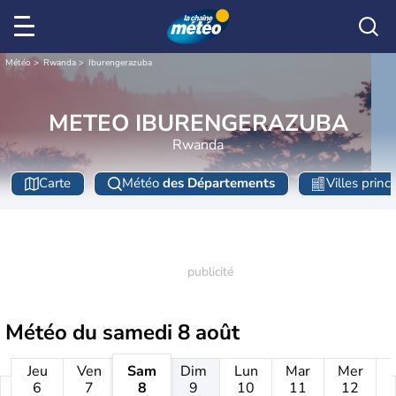
Météo
Rwanda
Iburengerazuba
METEO IBURENGERAZUBA
Rwanda
Carte
Météo
des Départements
Villes princ
Météo du
samedi 8 août
Jeu
Ven
Sam
Dim
Lun
Mar
Mer
6
7
8
9
10
11
12