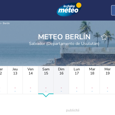
Berlín
METEO BERLÍN
Salvador (Departamento de Usulután)
er
Jeu
Ven
Sam
Dim
Lun
Mar
Mer
2
13
14
15
16
17
18
19
-
-
-
-
-
-
-
-
-
-
-
-
-
-
-
-