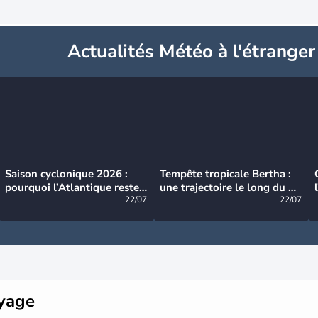
Actualités Météo à l'étranger
Saison cyclonique 2026 :
Tempête tropicale Bertha :
pourquoi l’Atlantique reste
une trajectoire le long du du
très calme à ce stade ?
22/07
littoral américain
22/07
oyage