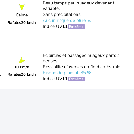
Beau temps peu nuageux devenant
variable.
Sans précipitations.
Calme
Aucun risque de pluie
Rafales
20 km/h
Indice UV
11
Extrême
Eclaircies et passages nuageux parfois
denses.
Possibilité d'averses en fin d'après-midi.
10 km/h
Risque de pluie
35 %
Rafales
20 km/h
du
Indice UV
11
Extrême