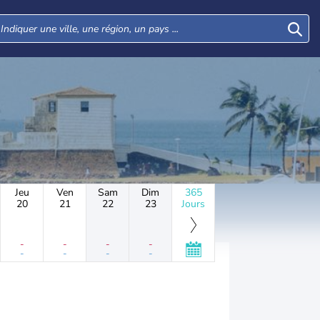
Jeu
Ven
Sam
Dim
365
20
21
22
23
Jours
-
-
-
-
-
-
-
-