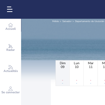
Météo
Salvador
Departamento de Usulután
Accueil
Radar
Dim
Lun
Mar
M
09
10
11
1
Actualités
-
-
-
-
-
-
Se connecter