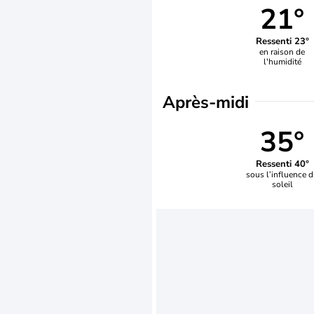
21°
Ressenti 23°
en raison de
l'humidité
Après-midi
35°
Ressenti 40°
sous l’influence 
soleil