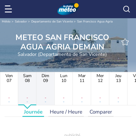
Météo
Salvador
Departamento de San Vicente
San Francisco Agua Agria
METEO SAN FRANCISCO
AGUA AGRIA DEMAIN
Salvador (Departamento de San Vicente)
Ven
Sam
Dim
Lun
Mar
Mer
Jeu
V
07
08
09
10
11
12
13
-
-
-
-
-
-
-
-
-
-
-
-
-
-
Journée
Heure / Heure
Comparer