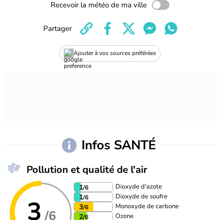
Recevoir la météo de ma ville
Partager
Ajouter à vos sources préférées
Infos SANTÉ
Pollution et qualité de l'air
Dioxyde d'azote
1
/6
Dioxyde de soufre
1
/6
3
Monoxyde de carbone
3
/6
/6
Ozone
2
/6