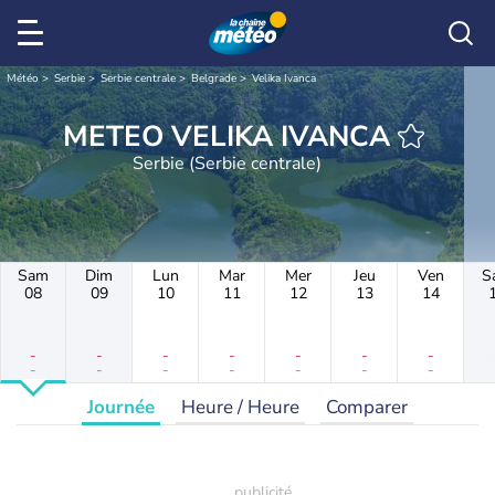
Météo
Serbie
Serbie centrale
Belgrade
Velika Ivanca
METEO VELIKA IVANCA
Serbie (Serbie centrale)
Sam
Dim
Lun
Mar
Mer
Jeu
Ven
S
08
09
10
11
12
13
14
-
-
-
-
-
-
-
-
-
-
-
-
-
-
Journée
Heure / Heure
Comparer