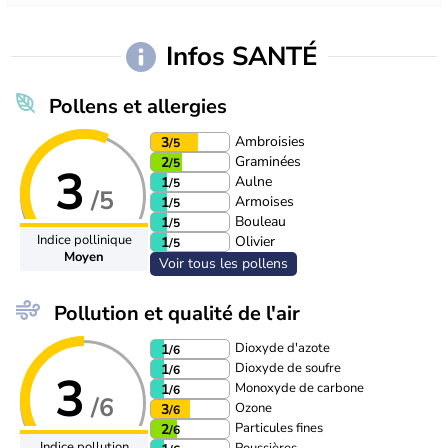
Infos SANTÉ
Pollens et allergies
Ambroisies
3
/5
Graminées
2
/5
3
Aulne
1
/5
/5
Armoises
1
/5
Bouleau
1
/5
Indice pollinique
Olivier
1
/5
Moyen
Voir tous les pollens
Pollution et qualité de l'air
Dioxyde d'azote
1
/6
Dioxyde de soufre
1
/6
3
Monoxyde de carbone
1
/6
/6
Ozone
3
/6
Particules fines
2
/6
Indice pollution