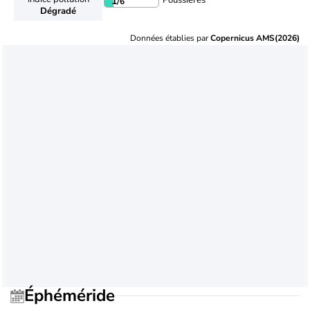
Poussières
1
/6
Dégradé
Données établies par
Copernicus AMS(2026)
Éphéméride