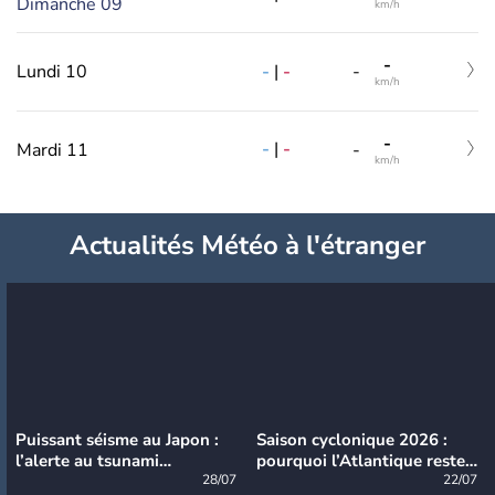
Dimanche 09
km/h
-
-
|
-
Lundi 10
-
km/h
-
-
|
-
Mardi 11
-
km/h
Actualités Météo à l'étranger
Puissant séisme au Japon :
Saison cyclonique 2026 :
l’alerte au tsunami
pourquoi l’Atlantique reste
désormais levée
28/07
très calme à ce stade ?
22/07