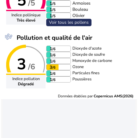
5
/5
Armoises
1
/5
Bouleau
1
/5
Indice pollinique
Olivier
1
/5
Très élevé
Voir tous les pollens
Pollution et qualité de l'air
Dioxyde d'azote
1
/6
Dioxyde de soufre
1
/6
3
Monoxyde de carbone
1
/6
/6
Ozone
3
/6
Particules fines
1
/6
Indice pollution
Poussières
1
/6
Dégradé
Données établies par
Copernicus AMS(2026)