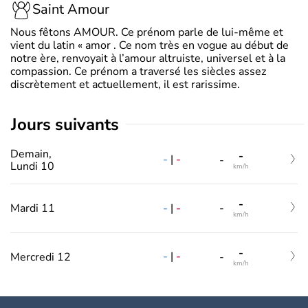
Saint Amour
Nous fêtons AMOUR. Ce prénom parle de lui-même et
vient du latin « amor . Ce nom très en vogue au début de
notre ère, renvoyait à l’amour altruiste, universel et à la
compassion. Ce prénom a traversé les siècles assez
discrètement et actuellement, il est rarissime.
jours suivants
Demain,
-
-
|
-
-
Lundi 10
km/h
-
-
|
-
Mardi 11
-
km/h
-
-
|
-
Mercredi 12
-
km/h