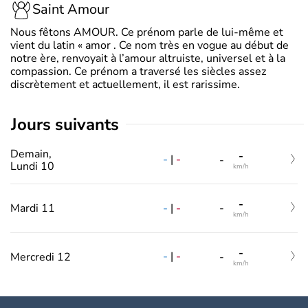
Saint Amour
Nous fêtons AMOUR. Ce prénom parle de lui-même et
vient du latin « amor . Ce nom très en vogue au début de
notre ère, renvoyait à l’amour altruiste, universel et à la
compassion. Ce prénom a traversé les siècles assez
discrètement et actuellement, il est rarissime.
jours suivants
Demain,
-
-
|
-
-
Lundi 10
km/h
-
-
|
-
Mardi 11
-
km/h
-
-
|
-
Mercredi 12
-
km/h