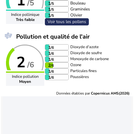
1
/5
Bouleau
1
/5
Graminées
1
/5
Indice pollinique
Olivier
1
/5
Très faible
Voir tous les pollens
Pollution et qualité de l'air
Dioxyde d'azote
1
/6
Dioxyde de soufre
1
/6
2
Monoxyde de carbone
1
/6
/6
Ozone
2
/6
Particules fines
1
/6
Indice pollution
Poussières
1
/6
Moyen
Données établies par
Copernicus AMS(2026)