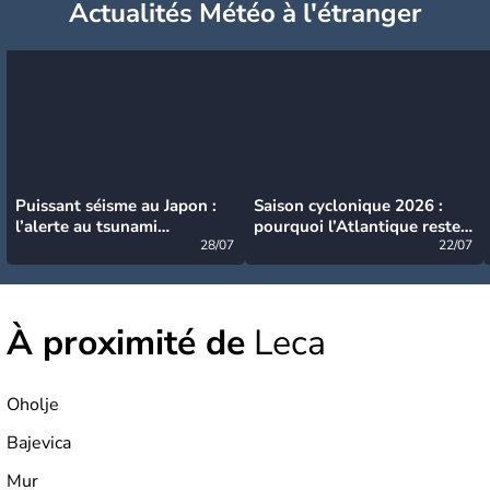
Actualités Météo à l'étranger
Puissant séisme au Japon :
Saison cyclonique 2026 :
l’alerte au tsunami
pourquoi l’Atlantique reste
désormais levée
28/07
très calme à ce stade ?
22/07
À proximité de
Leca
Oholje
Bajevica
Mur