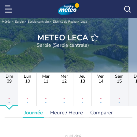
Météo
Serbie
Serbie centrale
District de Raska
Leca
METEO LECA
Serbie (Serbie centrale)
Dim
Lun
Mar
Mer
Jeu
Ven
Sam
D
09
10
11
12
13
14
15
-
-
-
-
-
-
-
-
-
-
-
-
-
-
Journée
Heure / Heure
Comparer