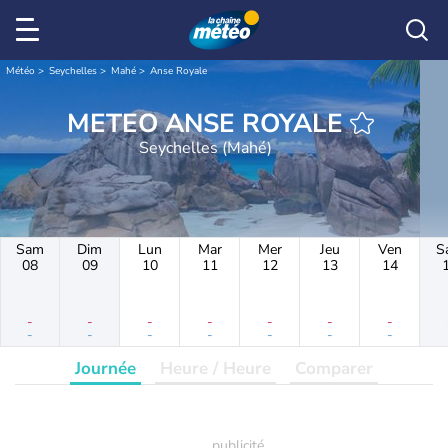
Météo
Seychelles
Mahé
Anse Royale
METEO ANSE ROYALE
Seychelles (Mahé)
Sam
Dim
Lun
Mar
Mer
Jeu
Ven
S
08
09
10
11
12
13
14
-
-
-
-
-
-
-
-
-
-
-
-
-
-
Journée
Heure / Heure
Comparer