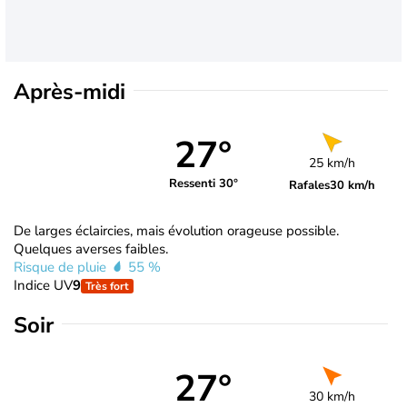
Après-midi
27°
25 km/h
Ressenti 30°
Rafales
30 km/h
De larges éclaircies, mais évolution orageuse possible.
Quelques averses faibles.
Risque de pluie
55 %
Indice UV
9
Très fort
Soir
27°
30 km/h