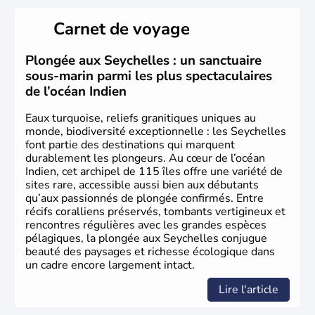
XVIIe siècle. Le nom des îles rend hommage à Jean
Moreau de Séchelles, contrôleur général des finances de
Carnet de voyage
Louis XV. L'archipel est passé sous contrôle britannique,
après l'échec des initiatives napoléoniennes de 1814.
Plongée aux Seychelles : un sanctuaire
sous-marin parmi les plus spectaculaires
de l’océan Indien
Eaux turquoise, reliefs granitiques uniques au
monde, biodiversité exceptionnelle : les Seychelles
font partie des destinations qui marquent
durablement les plongeurs. Au cœur de l’océan
Indien, cet archipel de 115 îles offre une variété de
sites rare, accessible aussi bien aux débutants
qu’aux passionnés de plongée confirmés. Entre
récifs coralliens préservés, tombants vertigineux et
rencontres régulières avec les grandes espèces
pélagiques, la plongée aux Seychelles conjugue
beauté des paysages et richesse écologique dans
un cadre encore largement intact.
Lire l'article