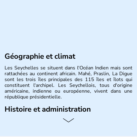
Géographie et climat
Les Seychelles se situent dans l'Océan Indien mais sont
rattachées au continent africain. Mahé, Praslin, La Digue
sont les trois îles principales des 115 îles et îlots qui
constituent l'archipel. Les Seychellois, tous d'origine
américaine, indienne ou européenne, vivent dans une
république présidentielle.
Histoire et administration
C'est le navigateur portugais Vasco de Gama qui a
découvert le territoire des Seychelles au début du XVIe
siècle. Les Français ont occupé la place dès le milieu du