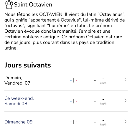
Saint Octavien
Nous fêtons les OCTAVIEN. Il vient du latin "Octavianus",
qui signifie "appartenant à Octavius", lui-même dérivé de
"octavus", signifiant "huitième" en latin. Le prénom
Octavien évoque donc la romanité, l’empire et une
certaine noblesse antique. Ce prénom Octavien est rare
de nos jours, plus courant dans les pays de tradition
latine.
jours suivants
Demain,
-
-
|
-
-
Vendredi 07
km/h
Ce week-end,
-
-
|
-
-
Samedi 08
km/h
-
-
|
-
Dimanche 09
-
km/h