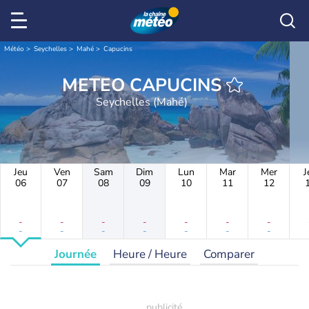
Météo
Seychelles
Mahé
Capucins
METEO CAPUCINS
Seychelles (Mahé)
Jeu
Ven
Sam
Dim
Lun
Mar
Mer
J
06
07
08
09
10
11
12
-
-
-
-
-
-
-
-
-
-
-
-
-
-
Journée
Heure / Heure
Comparer