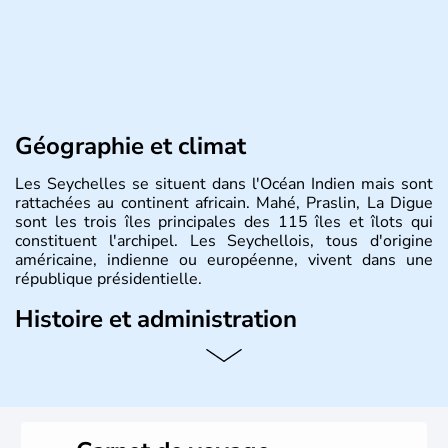
Géographie et climat
Les Seychelles se situent dans l'Océan Indien mais sont
rattachées au continent africain. Mahé, Praslin, La Digue
sont les trois îles principales des 115 îles et îlots qui
constituent l'archipel. Les Seychellois, tous d'origine
américaine, indienne ou européenne, vivent dans une
république présidentielle.
Histoire et administration
C'est le navigateur portugais Vasco de Gama qui a
découvert le territoire des Seychelles au début du XVIe
siècle. Les Français ont occupé la place dès le milieu du
XVIIe siècle. Le nom des îles rend hommage à Jean
Moreau de Séchelles, contrôleur général des finances de