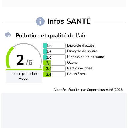
Infos SANTÉ
Pollution et qualité de l'air
Dioxyde d'azote
1
/6
Dioxyde de soufre
1
/6
2
Monoxyde de carbone
1
/6
/6
Ozone
2
/6
Particules fines
2
/6
Indice pollution
Poussières
2
/6
Moyen
Données établies par
Copernicus AMS(2026)