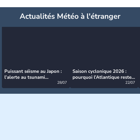
Actualités Météo à l'étranger
Puissant séisme au Japon :
Saison cyclonique 2026 :
l’alerte au tsunami
pourquoi l’Atlantique reste
désormais levée
28/07
très calme à ce stade ?
22/07