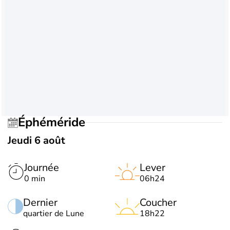
Éphéméride
Jeudi 6 août
Journée
Lever
0 min
06h24
Dernier
Coucher
quartier de Lune
18h22