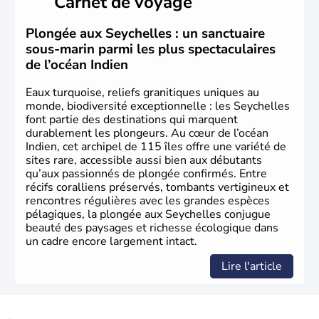
Carnet de voyage
Louis XV. L'archipel est passé sous contrôle britannique,
après l'échec des initiatives napoléoniennes de 1814.
Plongée aux Seychelles : un sanctuaire
sous-marin parmi les plus spectaculaires
de l’océan Indien
Eaux turquoise, reliefs granitiques uniques au
monde, biodiversité exceptionnelle : les Seychelles
font partie des destinations qui marquent
durablement les plongeurs. Au cœur de l’océan
Indien, cet archipel de 115 îles offre une variété de
sites rare, accessible aussi bien aux débutants
qu’aux passionnés de plongée confirmés. Entre
récifs coralliens préservés, tombants vertigineux et
rencontres régulières avec les grandes espèces
pélagiques, la plongée aux Seychelles conjugue
beauté des paysages et richesse écologique dans
un cadre encore largement intact.
Lire l'article