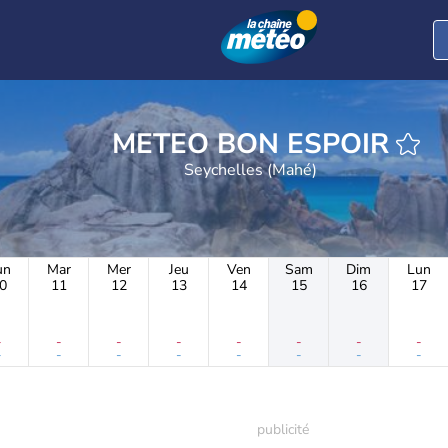
METEO BON ESPOIR
Seychelles (Mahé)
un
Mar
Mer
Jeu
Ven
Sam
Dim
Lun
0
11
12
13
14
15
16
17
-
-
-
-
-
-
-
-
-
-
-
-
-
-
-
-