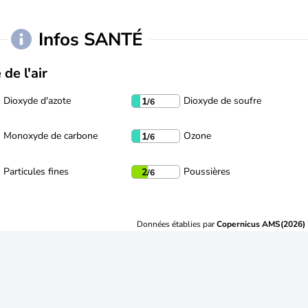
Infos SANTÉ
 de l'air
Dioxyde d'azote
Dioxyde de soufre
1
/6
Monoxyde de carbone
Ozone
1
/6
Particules fines
Poussières
2
/6
Données établies par
Copernicus AMS(2026)