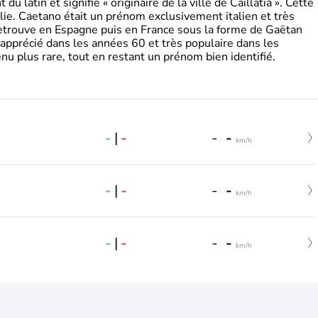
 latin et signifie « originaire de la ville de Caillatia ». Cette
lie. Caetano était un prénom exclusivement italien et très
retrouve en Espagne puis en France sous la forme de Gaëtan
 apprécié dans les années 60 et très populaire dans les
nu plus rare, tout en restant un prénom bien identifié.
-
|
-
-
-
km/h
-
|
-
-
-
km/h
-
|
-
-
-
km/h