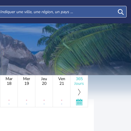
Mar
Mer
Jeu
Ven
365
18
19
20
21
Jours
-
-
-
-
-
-
-
-