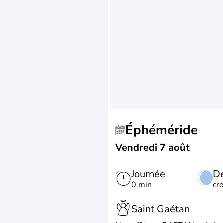
Éphéméride
Vendredi 7 août
Journée
De
0 min
cr
Saint Gaétan