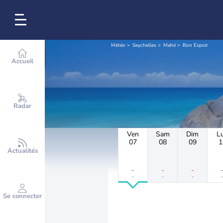
Météo
Seychelles
Mahé
Bon Espoir
Accueil
Radar
Ven
Sam
Dim
L
07
08
09
1
Actualités
-
-
-
-
-
-
Se connecter