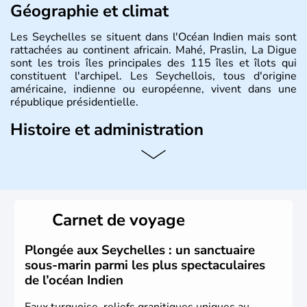
Géographie et climat
Les Seychelles se situent dans l'Océan Indien mais sont
rattachées au continent africain. Mahé, Praslin, La Digue
sont les trois îles principales des 115 îles et îlots qui
constituent l'archipel. Les Seychellois, tous d'origine
américaine, indienne ou européenne, vivent dans une
république présidentielle.
Histoire et administration
C'est le navigateur portugais Vasco de Gama qui a
découvert le territoire des Seychelles au début du XVIe
siècle. Les Français ont occupé la place dès le milieu du
XVIIe siècle. Le nom des îles rend hommage à Jean
Moreau de Séchelles, contrôleur général des finances de
Carnet de voyage
Louis XV. L'archipel est passé sous contrôle britannique,
après l'échec des initiatives napoléoniennes de 1814.
Plongée aux Seychelles : un sanctuaire
sous-marin parmi les plus spectaculaires
de l’océan Indien