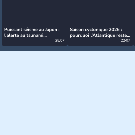
Puissant séisme au Japon :
Saison cyclonique 2026 :
l’alerte au tsunami
pourquoi l’Atlantique reste
désormais levée
28/07
très calme à ce stade ?
22/07