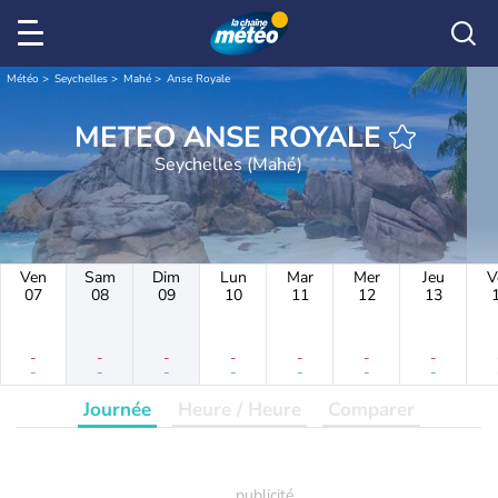
Météo
Seychelles
Mahé
Anse Royale
METEO ANSE ROYALE
Seychelles (Mahé)
Ven
Sam
Dim
Lun
Mar
Mer
Jeu
V
07
08
09
10
11
12
13
-
-
-
-
-
-
-
-
-
-
-
-
-
-
Journée
Heure / Heure
Comparer